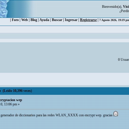
Bienvenido(a),
Visi
¿Perdi
|
Foro
|
Web
|
Blog
|
Ayuda
|
Buscar
|
Ingresar
|
Registrarse
|
7 Agosto 2026, 19:19 
0 Usuari
 (Leído 10,396 veces)
cryptacion wep
10, 13:06 pm »
un generador de diccionarios para las redes WLAN_XXXX con encrypt wep. gracias