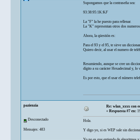
Supongamos que la contraseña sea:
93:38:95:1K:K
F
La "F" la he puesto para rellenar.
La "K" representan otros dos numeros 
Ahora, la qüestión es:
Para el 93 y el 95, te sirve un diccion
Quiero decir, al usar el numero de tel
Resumiendo, aunque se cree un dicciona
dígito a su carácter Hexadecimal y, lo 
Es por esto, que el usar el número tel
pazienzia
Re: wlan_xxxx con e
«
Respuesta #7 en:
19
Desconectado
Hola.
Mensajes: 483
Y digo yo, si es WEP sale sin diccionar
Yo no es que entienda de algoritmos y e