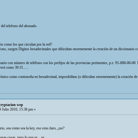
del telefono del abonado.
ario como los que circulan por la red?
éfono, surgen Dígitos hexadecimales que dificultan enormemente la creación de un diccionario c
rio con número de teléfono con los prefijos de las provincias pertinentes, p.e. 91-000-00-00 ha
verá como 39:31......
efónico como contraseña en hexadecimal, imposibilitas (o dificultas enormemente) la creación de
cryptacion wep
 Julio 2010, 15:38 pm »
io, sea como sea la key, eso esta claro, ¿no?
sas cosas, pero lo que es... es.