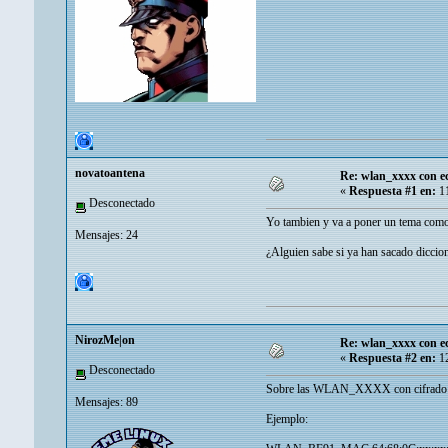
novatoantena
Re: wlan_xxxx con e
«
Respuesta #1 en:
11
Desconectado
Yo tambien y va a poner un tema como 
Mensajes: 24
¿Alguien sabe si ya han sacado diccion
NirozMe|on
Re: wlan_xxxx con e
«
Respuesta #2 en:
12
Desconectado
Sobre las WLAN_XXXX con cifrado WE
Mensajes: 89
Ejemplo: