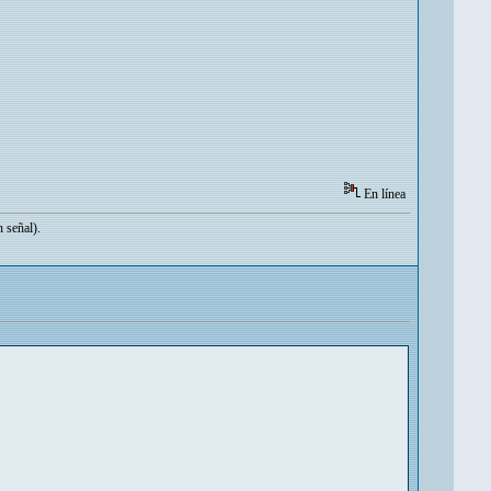
En línea
 señal).