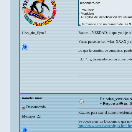
Dependerá de:
- Província
- Municipio
- 4 Dígitos de identificación del usuar
y, terminado con un numero de 0 a 9
Esto es... VERDAD: lo que yo dije, o a
Hack_the_P|ane7
Varias personas con wlan_XXXX y cifr
Lo que tú cuentas, de cumplirse, puede
P.D: "...y, terminado con un número d
nomdeusuari
Re: wlan_xxxx con e
«
Respuesta #6 en:
19
Desconectado
Razones para usar el numero telefónic
Mensajes: 22
Se puede crear un Diccionario que no 
http://www.ascii.cl/es/codigos-html.h