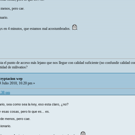
 menos, pero cae.
nario.
keys en 4 minutos, que estamos mal acostumbrados.
.
ta el punto de acceso más lejano que nos llegue con calidad suficiente (no confundir calidad con
tidad de milivatios?
cryptacion wep
 Julio 2010, 16:20 pm »
5:38 pm
ario, sea como sea la key, eso esta claro, ¿no?
 esas cosas, pero lo que es... es.
rde menos, pero cae.
ionario.