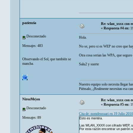
pazienzia
Re: wlan_xxxx con e
«
Respuesta #4 en:
19
Desconectado
Hola.
Mensajes: 483
No se, pero si es WEP no creo que ha
Otra cosa serian las WPA, que seguro q
Observando el Sol, que también se
mancha.
Salu2 y suerte
Nuestro equipo solo necesita llegar has
Piénsalo, ¿Realmente necesitas esa can
NirozMe|on
Re: wlan_xxxx con e
«
Respuesta #5 en:
19
Desconectado
Cita de: nomdeusuari en 19 Julio 201
Mensajes: 89
Esto es mentira.
Las WLAN_XXXX con cifrado WEP, u
Por esta razón encontrar un patrón res