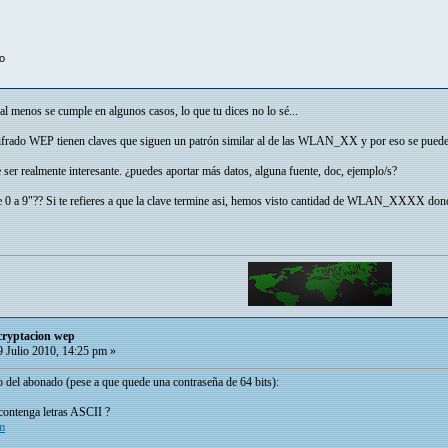
io
l menos se cumple en algunos casos, lo que tu dices no lo sé...
ado WEP tienen claves que siguen un patrón similar al de las WLAN_XX y por eso se puede us
 ser realmente interesante. ¿puedes aportar más datos, alguna fuente, doc, ejemplo/s?
e 0 a 9"?? Si te refieres a que la clave termine asi, hemos visto cantidad de WLAN_XXXX don
cryptacion wep
 Julio 2010, 14:25 pm »
o del abonado (pese a que quede una contraseña de 64 bits):
contenga letras ASCII ?
tm