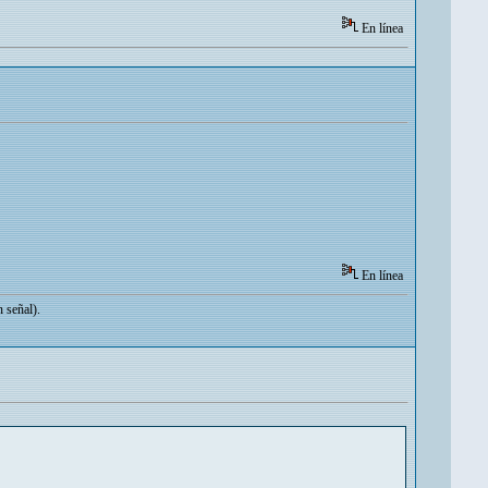
En línea
En línea
 señal).