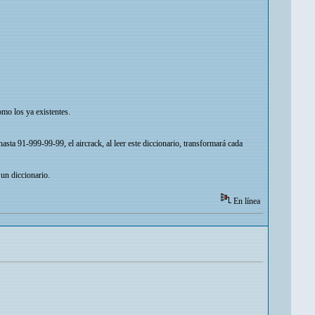
omo los ya existentes.
sta 91-999-99-99, el aircrack, al leer este diccionario, transformará cada
 un diccionario.
En línea