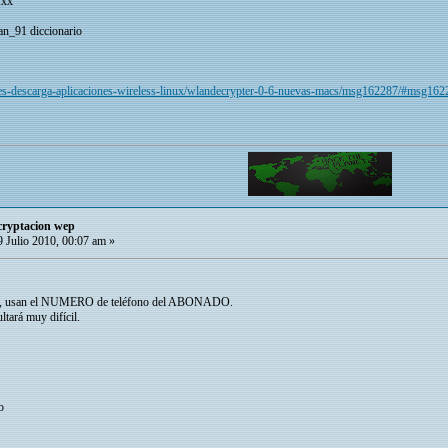
:xx
an_91 diccionario
laces-descarga-aplicaciones-wireless-linux/wlandecrypter-0-6-nuevas-macs/msg162287/#msg162
cryptacion wep
 Julio 2010, 00:07 am »
 usan el NUMERO de teléfono del ABONADO.
ltará muy difícil.
o