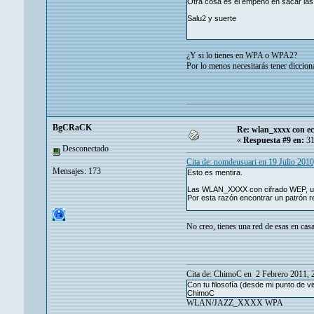
Otra cosa es el empeño en sacar la
Salu2 y suerte
¿Y si lo tienes en WPA o WPA2?
Por lo menos necesitarás tener diccion
BgCRaCK
Re: wlan_xxxx con e
«
Respuesta #9 en:
31
Desconectado
Cita de: nomdeusuari en 19 Julio 201
Mensajes: 173
Esto es mentira.
Las WLAN_XXXX con cifrado WEP, u
Por esta razón encontrar un patrón res
No creo, tienes una red de esas en casa
Cita de: ChimoC en 2 Febrero 2011, 
Con tu filosofía (desde mi punto de vi
ChimoC
WLAN/JAZZ_XXXX WPA