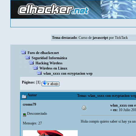
Tema destacado
:
Curso de
javascript
por TickTack
Foro de elhacker.net
Seguridad Informática
Hacking Wireless
Wireless en Linux
wlan_xxxx con ecryptacion wep
Páginas:
[
1
]
Autor
Tema: wlan_xxxx con ecryptacion wep
cromo79
wlan_xxxx con e
«
en:
10 Julio 20
Desconectado
Hola compis quiero saber si hay ya 
Mensajes: 27