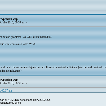
cryptacion wep
 Julio 2010, 00:37 am »
ya mucho problema, las WEP están mascaditas.
ue te referías a eso, a las WPA.
ta el punto de acceso más lejano que nos llegue con calidad suficiente (no confundir calidad con
tidad de milivatios?
cryptacion wep
 Julio 2010, 09:30 am »
0, 00:07 am
san el NUMERO de teléfono del ABONADO.
ultará muy difícil.