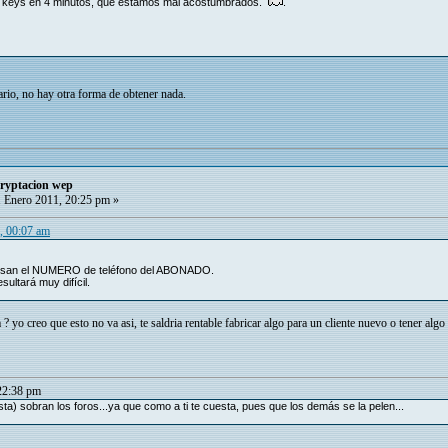
s keys en 4 minutos, que estamos mal acostumbrados.
.
ario, no hay otra forma de obtener nada.
cryptacion wep
 Enero 2011, 20:25 pm »
0, 00:07 am
san el NUMERO de teléfono del ABONADO.
ultará muy difícil.
 ? yo creo que esto no va asi, te saldria rentable fabricar algo para un cliente nuevo o tener alg
22:38 pm
sta) sobran los foros...ya que como a ti te cuesta, pues que los demás se la pelen...