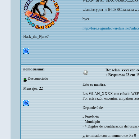
WLAN_BF91 MAC 64:68:0C:xx:xx
wlandecrypter -e 64:68:0C:aa:aa:aa wl
byez.
http://foro.seguridadwireless.net/en
Hack_the_P|ane7
nomdeusuari
Re: wlan_xxxx con e
«
Respuesta #3 en:
19
Desconectado
Esto es mentira.
Mensajes: 22
Las WLAN_XXXX con cifrado WEP,
Por esta razón encontrar un patrón resu
Dependerá de:
- Província
- Municipio
- 4 Dígitos de identificación del usuari
y, terminado con un numero de 0 a 9