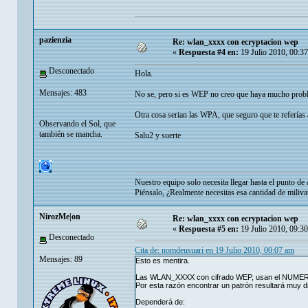
pazienzia
Re: wlan_xxxx con ecryptacion wep
«
Respuesta #4 en:
19 Julio 2010, 00:3
Desconectado
Hola.
Mensajes: 483
No se, pero si es WEP no creo que haya mucho probl
Otra cosa serian las WPA, que seguro que te referías
Observando el Sol, que
también se mancha.
Salu2 y suerte
Nuestro equipo solo necesita llegar hasta el punto de 
Piénsalo, ¿Realmente necesitas esa cantidad de miliva
NirozMe|on
Re: wlan_xxxx con ecryptacion wep
«
Respuesta #5 en:
19 Julio 2010, 09:3
Desconectado
Cita de: nomdeusuari en 19 Julio 2010, 00:07 am
Mensajes: 89
Esto es mentira.
Las WLAN_XXXX con cifrado WEP, usan el NUMER
Por esta razón encontrar un patrón resultará muy dif
Dependerá de: