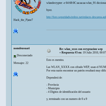
wlandecrypter -e 64:68:0C:aa:aa:aa wlan_91 dicciona
byez.
http://foro.seguridadwireless.net/enlaces-descarga
Hack_the_P|ane7
nomdeusuari
Re: wlan_xxxx con ecryptacion wep
«
Respuesta #3 en:
19 Julio 2010, 00:0
Desconectado
Esto es mentira.
Mensajes: 22
Las WLAN_XXXX con cifrado WEP, usan el NUM
Por esta razón encontrar un patrón resultará muy difíc
Dependerá de:
- Província
- Municipio
- 4 Dígitos de identificación del usuario
y, terminado con un numero de 0 a 9