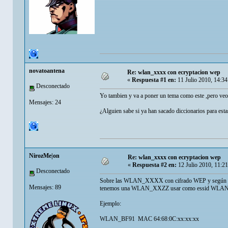
novatoantena
Re: wlan_xxxx con ecryptacion wep
«
Respuesta #1 en:
11 Julio 2010, 14:3
Desconectado
Yo tambien y va a poner un tema como este ,pero veo
Mensajes: 24
¿Alguien sabe si ya han sacado diccionarios para est
NirozMe|on
Re: wlan_xxxx con ecryptacion wep
«
Respuesta #2 en:
12 Julio 2010, 11:2
Desconectado
Sobre las WLAN_XXXX con cifrado WEP y según lo da
Mensajes: 89
tenemos una WLAN_XXZZ usar como essid WLA
Ejemplo:
WLAN_BF91 MAC 64:68:0C:xx:xx:xx