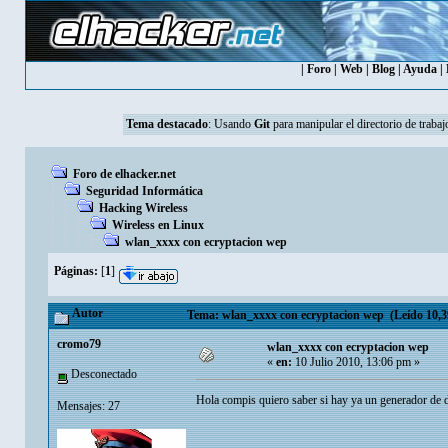
|
Foro
|
Web
|
Blog
|
Ayuda
|
Tema destacado
:
Usando
Git
para manipular el directorio de trabaj
Foro de elhacker.net
Seguridad Informática
Hacking Wireless
Wireless en Linux
wlan_xxxx con ecryptacion wep
Páginas:
[
1
]
Autor
Tema: wlan_xxxx con ecryptacion wep (Leído 10,3
cromo79
wlan_xxxx con ecryptacion wep
«
en:
10 Julio 2010, 13:06 pm »
Desconectado
Hola compis quiero saber si hay ya un generador d
Mensajes: 27