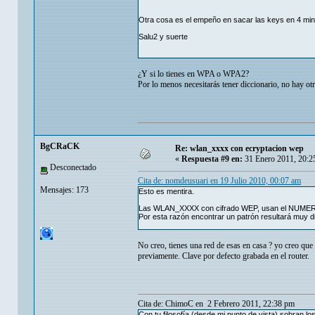
Otra cosa es el empeño en sacar las keys en 4 m
Salu2 y suerte
¿Y si lo tienes en WPA o WPA2?
Por lo menos necesitarás tener diccionario, no hay ot
BgCRaCK
Re: wlan_xxxx con ecryptacion wep
«
Respuesta #9 en:
31 Enero 2011, 20:2
Desconectado
Cita de: nomdeusuari en 19 Julio 2010, 00:07 am
Mensajes: 173
Esto es mentira.
Las WLAN_XXXX con cifrado WEP, usan el NUMER
Por esta razón encontrar un patrón resultará muy dif
No creo, tienes una red de esas en casa ? yo creo que e
previamente. Clave por defecto grabada en el router.
Cita de: ChimoC en 2 Febrero 2011, 22:38 pm
Con tu filosofía (desde mi punto de vista) sobran lo