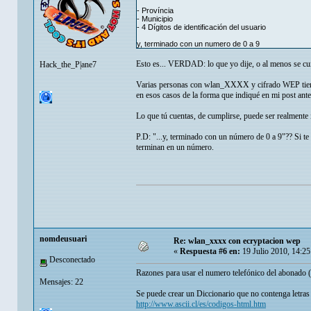
- Província
- Municipio
- 4 Dígitos de identificación del usuario
y, terminado con un numero de 0 a 9
Esto es... VERDAD: lo que yo dije, o al menos se cump
Hack_the_P|ane7
Varias personas con wlan_XXXX y cifrado WEP tiene
en esos casos de la forma que indiqué en mi post ante
Lo que tú cuentas, de cumplirse, puede ser realmente 
P.D: "...y, terminado con un número de 0 a 9"?? Si 
terminan en un número.
nomdeusuari
Re: wlan_xxxx con ecryptacion wep
«
Respuesta #6 en:
19 Julio 2010, 14:2
Desconectado
Razones para usar el numero telefónico del abonado (
Mensajes: 22
Se puede crear un Diccionario que no contenga letra
http://www.ascii.cl/es/codigos-html.htm