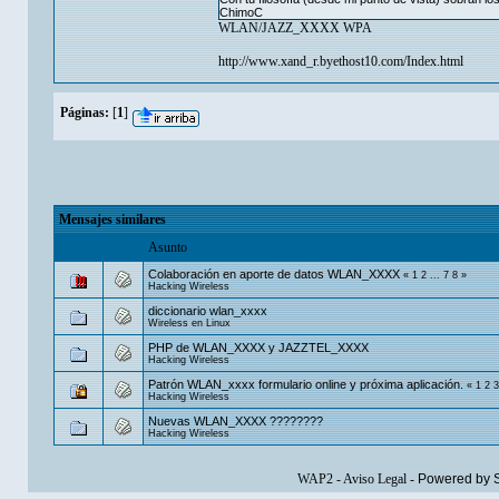
ChimoC
WLAN/JAZZ_XXXX WPA
http://www.xand_r.byethost10.com/Index.html
Páginas:
[
1
]
Mensajes similares
Asunto
Colaboración en aporte de datos WLAN_XXXX
«
1
2
...
7
8
»
Hacking Wireless
diccionario wlan_xxxx
Wireless en Linux
PHP de WLAN_XXXX y JAZZTEL_XXXX
Hacking Wireless
Patrón WLAN_xxxx formulario online y próxima aplicación.
«
1
2
3
Hacking Wireless
Nuevas WLAN_XXXX ????????
Hacking Wireless
WAP2
-
Aviso Legal
-
Powered by 