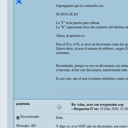
Supongamos que la contraseña sea:
93:38:95:1K:K
F
La "F" la he puesto para rellenar.
La "K" representan otros dos numeros del telefono d
Ahora, la qüestión es:
Para el 93 y el 95, te sirve un diccionario como los qu
Quiero decir, al usar el numero de teléfono, surgen 
existentes.
Resumiendo, aunque se cree un diccionario con número
el aircrack, al leer este diccionario, transformará cada
Es por esto, que el usar el número telefónico como co
pazienzia
Re: wlan_xxxx con ecryptacion wep
«
Respuesta #7 en:
19 Julio 2010, 15:3
Desconectado
Hola.
Mensajes: 483
Y digo yo, si es WEP sale sin diccionario, sea como se