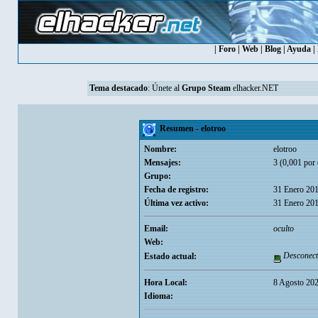
|
Foro
|
Web
|
Blog
|
Ayuda
|
Tema destacado
:
Únete al
Grupo Steam
elhacker.NET
Resumen - elotroo
Nombre:
elotroo
Mensajes:
3 (0,001 por 
Grupo:
Fecha de registro:
31 Enero 201
Última vez activo:
31 Enero 201
Email:
oculto
Web:
Desconect
Estado actual:
Hora Local:
8 Agosto 202
Idioma: