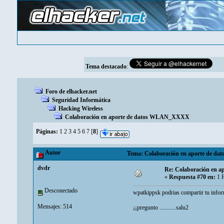
Tema destacado
:
Foro de elhacker.net
Seguridad Informática
Hacking Wireless
Colaboración en aporte de datos WLAN_XXXX
Páginas:
1
2
3
4
5
6
7
[
8
]
Autor
Tema: Colaboración en aporte de d
dvdr
Re: Colaboración en
«
Respuesta #70 en:
1 F
Desconectado
wpatkippsk podrias compartir tu inform
Mensajes: 514
¡¡pregunto ...........salu2