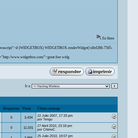
En línea
xt/javascript">if (WIDGETBOX) WIDGETBOX.renderWidget('cdfef286-7505-
="
http://www.widgetbox.com/">great
free widg
Ir a:
Respuestas
Vistas
Último mensaje
22 Julio 2007, 17:33 pm
0
3,434
por
Tengu
27 Abril 2010, 23:18 pm
0
11,031
por
ChimoC
25 Julio 2010, 19:07 pm
1
2,865