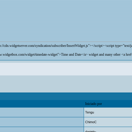
p://cdn.widgetserver.com/syndication/subscriber/InsertWidget.js">
</script><script type="te
ww.widgetbox.com/widget/timedate-widget">Time
and Date</a> widget and many other <a href
Iniciado por
Tengu
ChimoC
danielo-