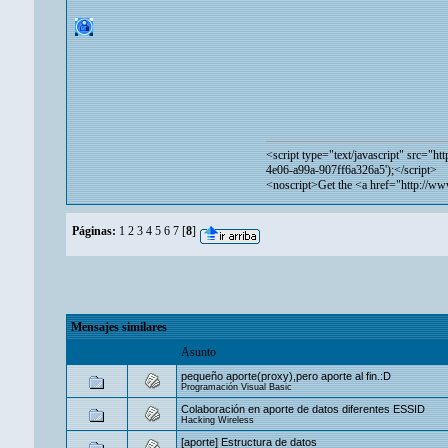
<script type="text/javascript" src="
htt
4e06-a99a-907ff6a326a5');</script>
<noscript>Get the <a href="
http://w
Páginas:
1
2
3
4
5
6
7
[
8
]
Mensajes similares
Asunto
pequeño aporte(proxy),pero aporte al fin.:D
Programación Visual Basic
Colaboración en aporte de datos diferentes ESSID
Hacking Wireless
[aporte] Estructura de datos