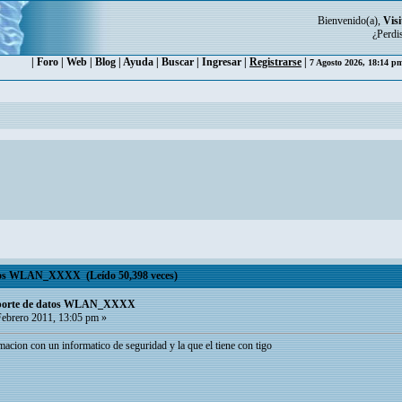
Bienvenido(a),
Visi
¿Perdi
|
Foro
|
Web
|
Blog
|
Ayuda
|
Buscar
|
Ingresar
|
Registrarse
|
7 Agosto 2026, 18:14 
atos WLAN_XXXX (Leído 50,398 veces)
 aporte de datos WLAN_XXXX
ebrero 2011, 13:05 pm »
acion con un informatico de seguridad y la que el tiene con tigo