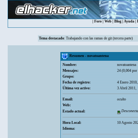
|
Foro
|
Web
|
Blog
|
Ayuda
|
Tema destacado
:
Trabajando con las ramas de git (tercera parte)
Resumen - novatoantena
Nombre:
novatoantena
Mensajes:
24 (0,004 por 
Grupo:
Fecha de registro:
4 Enero 2010,
Última vez activo:
3 Abril 2011,
Email:
oculto
Web:
Desconect
Estado actual:
Hora Local:
10 Agosto 202
Idioma: