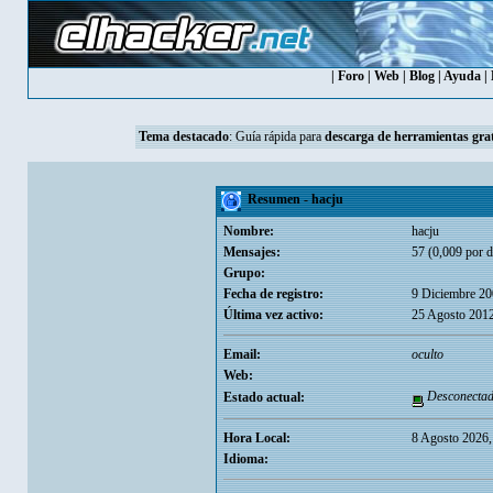
|
Foro
|
Web
|
Blog
|
Ayuda
|
Tema destacado
:
Guía rápida para
descarga de herramientas grat
Resumen - hacju
Nombre:
hacju
Mensajes:
57 (0,009 por d
Grupo:
Fecha de registro:
9 Diciembre 20
Última vez activo:
25 Agosto 2012
Email:
oculto
Web:
Desconecta
Estado actual:
Hora Local:
8 Agosto 2026,
Idioma: