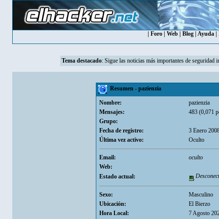
|
Foro
|
Web
|
Blog
|
Ayuda
|
Tema destacado
:
Sigue las noticias más importantes de seguridad i
Resumen - pazienzia
Nombre:
pazienzia
Mensajes:
483 (0,071 p
Grupo:
Fecha de registro:
3 Enero 2008
Última vez activo:
Oculto
Email:
oculto
Web:
Desconec
Estado actual:
Sexo:
Masculino
Ubicación:
El Bierzo
Hora Local:
7 Agosto 20