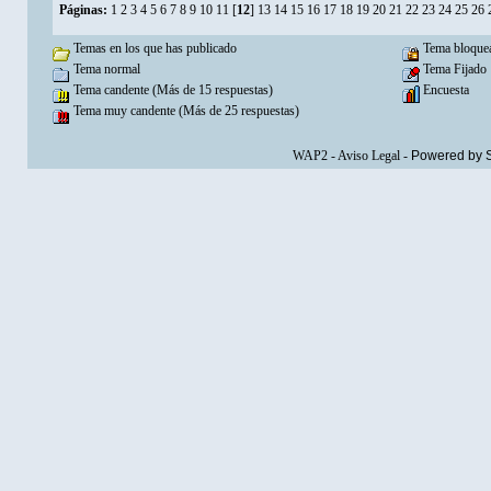
Páginas:
1
2
3
4
5
6
7
8
9
10
11
[
12
]
13
14
15
16
17
18
19
20
21
22
23
24
25
26
Temas en los que has publicado
Tema bloque
Tema normal
Tema Fijado
Tema candente (Más de 15 respuestas)
Encuesta
Tema muy candente (Más de 25 respuestas)
WAP2
-
Aviso Legal
-
Powered by 