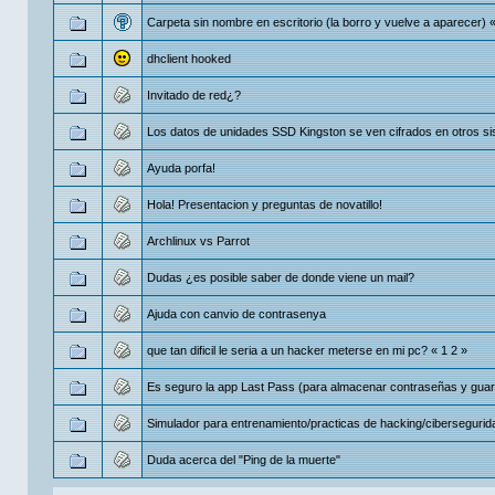
Carpeta sin nombre en escritorio (la borro y vuelve a aparecer)
dhclient hooked
Invitado de red¿?
Los datos de unidades SSD Kingston se ven cifrados en otros s
Ayuda porfa!
Hola! Presentacion y preguntas de novatillo!
Archlinux vs Parrot
Dudas ¿es posible saber de donde viene un mail?
Ajuda con canvio de contrasenya
que tan dificil le seria a un hacker meterse en mi pc?
«
1
2
»
Es seguro la app Last Pass (para almacenar contraseñas y guar
Simulador para entrenamiento/practicas de hacking/cibersegurid
Duda acerca del "Ping de la muerte"