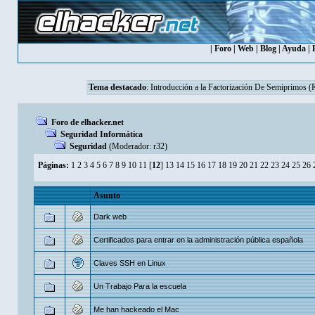
|
Foro
|
Web
|
Blog
|
Ayuda
|
Tema destacado
:
Introducción a la Factorización De Semiprimos 
Foro de elhacker.net
Seguridad Informática
Seguridad
(Moderador:
r32
)
Páginas:
1
2
3
4
5
6
7
8
9
10
11
[
12
]
13
14
15
16
17
18
19
20
21
22
23
24
25
26
Asunto
Dark web
Certificados para entrar en la administración pública española
Claves SSH en Linux
Un Trabajo Para la escuela
Me han hackeado el Mac