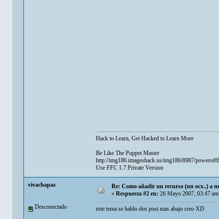
Hack to Learn, Get Hacked to Learn More
Be Like The Puppet Master
http://img186.imageshack.us/img186/8987/powerofff
Use FFC 1.7 Private Version
vivachapas
Re: Como añadir un recurso (un ocx..) a nu
«
Respuesta #2 en:
26 Mayo 2007, 03:47 am
Desconectado
este tema se hablo dos post mas abajo creo XD