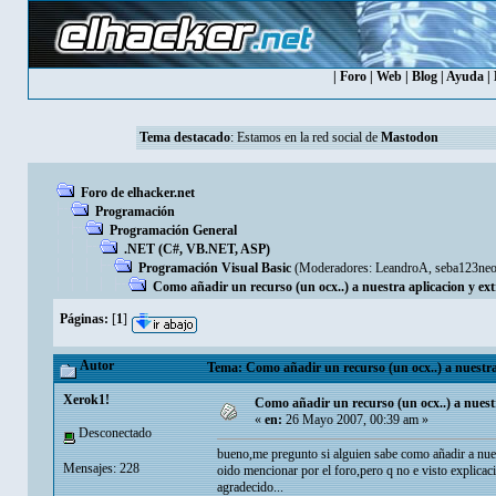
|
Foro
|
Web
|
Blog
|
Ayuda
|
Tema destacado
: Estamos en la red social de
Mastodon
Foro de elhacker.net
Programación
Programación General
.NET (C#, VB.NET, ASP)
Programación Visual Basic
(Moderadores:
LeandroA
,
seba123ne
Como añadir un recurso (un ocx..) a nuestra aplicacion y ex
Páginas:
[
1
]
Autor
Tema: Como añadir un recurso (un ocx..) a nuestra 
Xerok1!
Como añadir un recurso (un ocx..) a nuest
«
en:
26 Mayo 2007, 00:39 am »
Desconectado
bueno,me pregunto si alguien sabe como añadir a nuest
Mensajes: 228
oido mencionar por el foro,pero q no e visto explicac
agradecido...