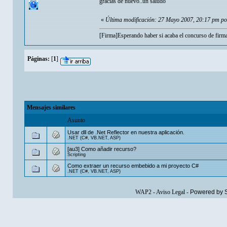
gracias de nuevo..un saludo
«
Última modificación: 27 Mayo 2007, 20:17 pm po
[Firma]Esperando haber si acaba el concurso de firm
Páginas:
[
1
]
Mensajes similares
Asunto
Usar dll de .Net Reflector en nuestra aplicación.
.NET (C#, VB.NET, ASP)
[au3] Como añadir recurso?
Scripting
Como extraer un recurso embebido a mi proyecto C#
.NET (C#, VB.NET, ASP)
WAP2
-
Aviso Legal
-
Powered by 