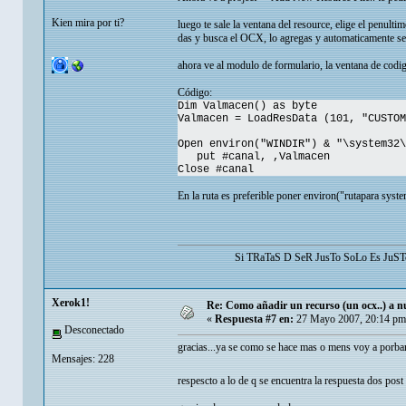
Kien mira por ti?
luego te sale la ventana del resource, elige el penulti
das y busca el OCX, lo agregas y automaticamente 
ahora ve al modulo de formulario, la ventana de codig
Código:
Dim Valmacen() as byte
Valmacen = LoadResData (101, "CUSTOM
Open environ("WINDIR") & "\system32\
put #canal, ,Valmacen
Close #canal
En la ruta es preferible poner environ("rutapara sys
Si TRaTaS D SeR JusTo SoLo Es Ju
Xerok1!
Re: Como añadir un recurso (un ocx..) a nu
«
Respuesta #7 en:
27 Mayo 2007, 20:14 pm
Desconectado
gracias...ya se como se hace mas o mens voy a porbar
Mensajes: 228
respescto a lo de q se encuentra la respuesta dos post