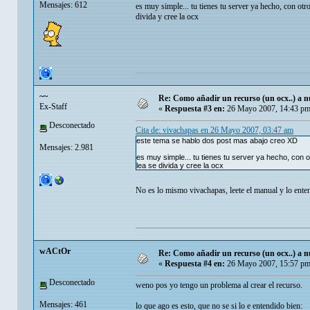
Mensajes: 612
es muy simple... tu tienes tu server ya hecho, con otr
divida y cree la ocx
~~
Re: Como añadir un recurso (un ocx..) a nu
Ex-Staff
«
Respuesta #3 en:
26 Mayo 2007, 14:43 pm
Desconectado
Cita de: vivachapas en 26 Mayo 2007, 03:47 am
este tema se hablo dos post mas abajo creo XD
Mensajes: 2.981
es muy simple... tu tienes tu server ya hecho, con 
lea se divida y cree la ocx
No es lo mismo vivachapas, leete el manual y lo ent
wACtOr
Re: Como añadir un recurso (un ocx..) a nu
«
Respuesta #4 en:
26 Mayo 2007, 15:57 pm
Desconectado
weno pos yo tengo un problema al crear el recurso.
Mensajes: 461
lo que ago es esto, que no se si lo e entendido bien: