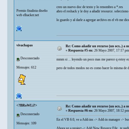
creo un nuevo doc de texto y lo renombro a *.res
Premio finalista diseño
abro el reshack y le doy a añadir resource. seleccio
web elhacker.net
lo guardo y al darle a agregar archivo en el vb me dic
vivachapas
Re: Como añadir un recurso (un ocx..) a nu
«
Respuesta #5 en:
26 Mayo 2007, 17:17 pm
Desconectado
mmm si ... leyendo un poco mas me parece q esto
Mensajes: 612
pero de todos modos no es como hacer lo misma de d
<?BRoWLi?>
Re: Como añadir un recurso (un ocx..) a nu
«
Respuesta #6 en:
26 Mayo 2007, 18:12 pm
Desconectado
En el VB 6.0, ve a Add-ins -> Add-in manager -> busc
Mensajes: 109
Ahora ve a project -> Add New Resurce File.. te pedira