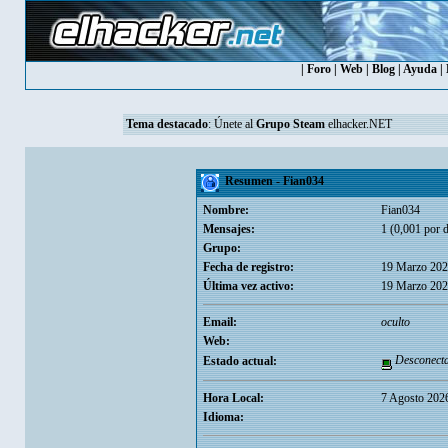
|
Foro
|
Web
|
Blog
|
Ayuda
|
Tema destacado
:
Únete al
Grupo Steam
elhacker.NET
Resumen - Fian034
Nombre:
Fian034
Mensajes:
1 (0,001 por d
Grupo:
Fecha de registro:
19 Marzo 202
Última vez activo:
19 Marzo 202
Email:
oculto
Web:
Desconect
Estado actual:
Hora Local:
7 Agosto 202
Idioma: