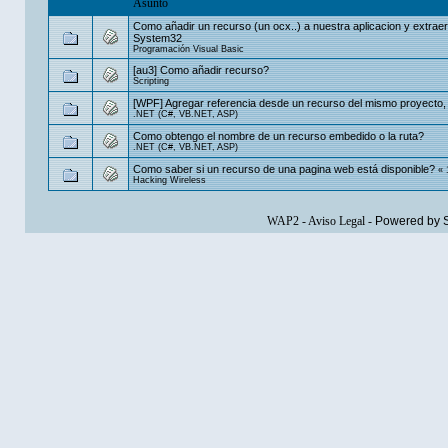
Asunto
Como añadir un recurso (un ocx..) a nuestra aplicacion y extraer
System32
Programación Visual Basic
[au3] Como añadir recurso?
Scripting
[WPF] Agregar referencia desde un recurso del mismo proyecto,
.NET (C#, VB.NET, ASP)
Como obtengo el nombre de un recurso embedido o la ruta?
.NET (C#, VB.NET, ASP)
Como saber si un recurso de una pagina web está disponible?
«
Hacking Wireless
WAP2
-
Aviso Legal
-
Powered by 