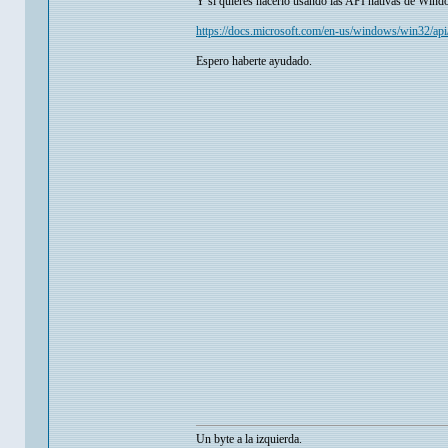
Y si quieres hacerlo usando las API nativas de Win
https://docs.microsoft.com/en-us/windows/win32/api
Espero haberte ayudado.
Un byte a la izquierda.