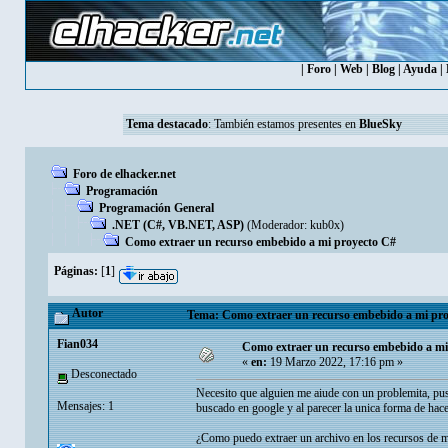
|
Foro
|
Web
|
Blog
|
Ayuda
|
Tema destacado
: También estamos presentes en
BlueSky
Foro de elhacker.net
Programación
Programación General
.NET (C#, VB.NET, ASP)
(Moderador:
kub0x
)
Como extraer un recurso embebido a mi proyecto C#
Páginas:
[
1
]
Autor
Tema: Como extraer un recurso embebido a mi pro
Fian034
Como extraer un recurso embebido a mi
«
en:
19 Marzo 2022, 17:16 pm »
Desconectado
Necesito que alguien me aiude con un problemita, puse
Mensajes: 1
buscado en google y al parecer la unica forma de hace
¿Como puedo extraer un archivo en los recursos de mi