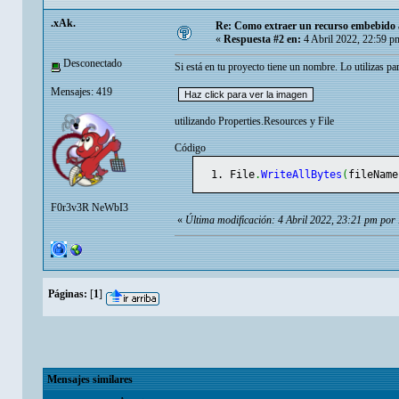
.xAk.
Re: Como extraer un recurso embebido 
«
Respuesta #2 en:
4 Abril 2022, 22:59 p
Desconectado
Si está en tu proyecto tiene un nombre. Lo utilizas pa
Mensajes: 419
utilizando Properties.Resources y File
Código
File
.
WriteAllBytes
(
fileName
F0r3v3R NeWbI3
«
Última modificación: 4 Abril 2022, 23:21 pm por 
Páginas:
[
1
]
Mensajes similares