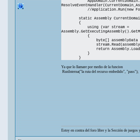
AppDomain.CurrentDomain.Asse
ResolveEventHandler(CurrentDomain_As
//Application.Run(new 
static Assembly CurrentDomain_As
{
using (var stream =
Assembly.GetExecutingAssembly().GetM
{
byte[] assemblyData = new 
stream.Read(assemblyData, 0
return Assembly.Load(ass
}
}
Ya que lo llamare por medio de la funcion
RunInterna("la ruta del recurso embedido", "pass");
Estoy en contra del foro libre y la Sección de juegos 