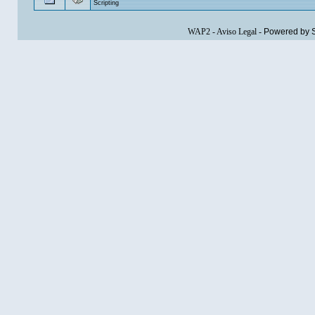
Scripting
WAP2
-
Aviso Legal
-
Powered by 