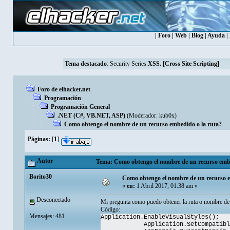
|
Foro
|
Web
|
Blog
|
Ayuda
|
Tema destacado
:
Security Series.
XSS. [Cross Site Scripting]
Foro de elhacker.net
Programación
Programación General
.NET (C#, VB.NET, ASP)
(Moderador:
kub0x
)
Como obtengo el nombre de un recurso embedido o la ruta?
Páginas:
[
1
]
Autor
Tema: Como obtengo el nombre de un recurso embed
Borito30
Como obtengo el nombre de un recurso e
«
en:
1 Abril 2017, 01:38 am »
Desconectado
Mi pregunta como puedo obtener la ruta o nombre de
Código:
Mensajes: 481
Application.EnableVisualStyles();
Application.SetCompatibleText