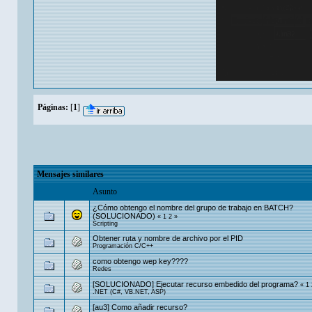
Páginas:
[
1
]
Mensajes similares
Asunto
¿Cómo obtengo el nombre del grupo de trabajo en BATCH?
(SOLUCIONADO)
«
1
2
»
Scripting
Obtener ruta y nombre de archivo por el PID
Programación C/C++
como obtengo wep key????
Redes
[SOLUCIONADO] Ejecutar recurso embedido del programa?
«
1
.NET (C#, VB.NET, ASP)
[au3] Como añadir recurso?