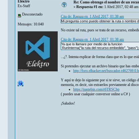
Eleкtro
Re: Como obtengo el nombre de un recur
Ex-Staff
«
Respuesta #1 en:
1 Abril 2017, 02:48 am
Desconectado
Cita de: Ragaza en 1 Abril 2017, 01:38 am
Mi pregunta como puedo obtener la ruta o nombre 
Mensajes: 10.040
No existe tal ruta, pues se trata de un recurso, embed
Cita de: Ragaza en 1 Abril 2017, 01:38 am
Ya que lo llamare por medio de la funcion
RunInterna("la ruta del recurso embedido", "pass")
...¿?. Intenta explicar de forma clara que es lo que est
Si pretendes ejecutar un archivo binario que has emb
http://foro.elhacker.net/buscador-t462769.0.
Y aquí te dejo lo siguiente por si te sirve, un códig
memoria, es decir, sin extraerlos previamente al disco
https://pastebin.com/r6TRSChp
( puedes usar cualquier conversor online a C# )
¡Saludos!