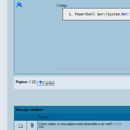
Código
PowerShell $wr
=
[
System.
Net
.
Páginas:
1
[
2
]
Mensajes similares
Asunto
Como saber sí una página está disponible o es real?
«
1
2
»
PHP