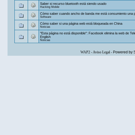
Saber si recurso bluetooth está siendo usado
Hacking Mobile
Cómo saber cuando ancho de banda me está consumiento una 
Software
Cómo saber si una página web está bloqueada en China
Noticias
"Esta página no está disponible": Facebook elimina la web de T
English
Noticias
WAP2
-
Aviso Legal
-
Powered by 