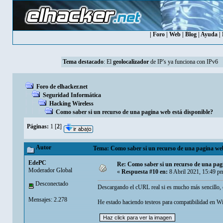
|
Foro
|
Web
|
Blog
|
Ayuda
|
Tema destacado
: El
geolocalizador
de IP's ya funciona con IPv6
Foro de elhacker.net
Seguridad Informática
Hacking Wireless
Como saber si un recurso de una pagina web está disponible?
Páginas:
1
[
2
]
Autor
Tema: Como saber si un recurso de una pagina web
EdePC
Re: Como saber si un recurso de una pag
Moderador Global
«
Respuesta #10 en:
8 Abril 2021, 15:49 p
Desconectado
Descargando el cURL real si es mucho más sencillo,
Mensajes: 2.278
He estado haciendo testeos para compatibilidad en W