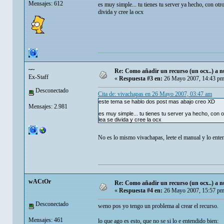
Mensajes: 612
es muy simple... tu tienes tu server ya hecho, con otr
divida y cree la ocx
~~
Re: Como añadir un recurso (un ocx..) a nu
Ex-Staff
«
Respuesta #3 en:
26 Mayo 2007, 14:43 pm
Desconectado
Cita de: vivachapas en 26 Mayo 2007, 03:47 am
este tema se hablo dos post mas abajo creo XD
Mensajes: 2.981
es muy simple... tu tienes tu server ya hecho, con 
lea se divida y cree la ocx
No es lo mismo vivachapas, leete el manual y lo ent
wACtOr
Re: Como añadir un recurso (un ocx..) a nu
«
Respuesta #4 en:
26 Mayo 2007, 15:57 pm
Desconectado
weno pos yo tengo un problema al crear el recurso.
Mensajes: 461
lo que ago es esto, que no se si lo e entendido bien: