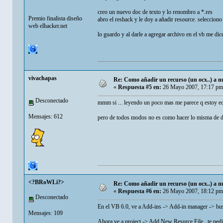
creo un nuevo doc de texto y lo renombro a *.res
Premio finalista diseño
abro el reshack y le doy a añadir resource. seleccio
web elhacker.net
lo guardo y al darle a agregar archivo en el vb me dic
vivachapas
Re: Como añadir un recurso (un ocx..) a nu
«
Respuesta #5 en:
26 Mayo 2007, 17:17 pm
Desconectado
mmm si ... leyendo un poco mas me parece q esto
Mensajes: 612
pero de todos modos no es como hacer lo misma de d
<?BRoWLi?>
Re: Como añadir un recurso (un ocx..) a nu
«
Respuesta #6 en:
26 Mayo 2007, 18:12 pm
Desconectado
En el VB 6.0, ve a Add-ins -> Add-in manager -> busc
Mensajes: 109
Ahora ve a project -> Add New Resurce File.. te pedira