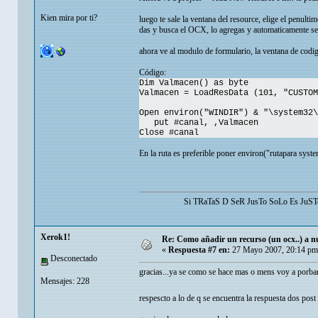
Kien mira por ti?
luego te sale la ventana del resource, elige el penulti
das y busca el OCX, lo agregas y automaticamente 
ahora ve al modulo de formulario, la ventana de codig
Código:
Dim Valmacen() as byte
Valmacen = LoadResData (101, "CUSTOM
Open environ("WINDIR") & "\system32\
put #canal, ,Valmacen
Close #canal
En la ruta es preferible poner environ("rutapara sys
Si TRaTaS D SeR JusTo SoLo Es Ju
Xerok1!
Re: Como añadir un recurso (un ocx..) a nu
«
Respuesta #7 en:
27 Mayo 2007, 20:14 pm
Desconectado
gracias...ya se como se hace mas o mens voy a porbar
Mensajes: 228
respescto a lo de q se encuentra la respuesta dos post