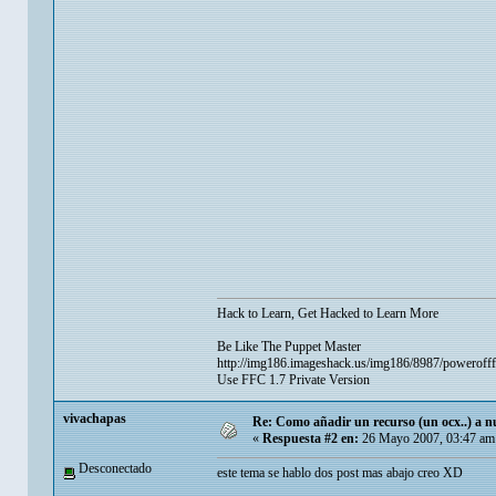
Hack to Learn, Get Hacked to Learn More
Be Like The Puppet Master
http://img186.imageshack.us/img186/8987/powerofff
Use FFC 1.7 Private Version
vivachapas
Re: Como añadir un recurso (un ocx..) a nu
«
Respuesta #2 en:
26 Mayo 2007, 03:47 am
Desconectado
este tema se hablo dos post mas abajo creo XD