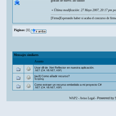
gracias de nuevo..un saludo
«
Última modificación: 27 Mayo 2007, 20:17 pm po
[Firma]Esperando haber si acaba el concurso de firm
Páginas:
[
1
]
Mensajes similares
Asunto
Usar dll de .Net Reflector en nuestra aplicación.
.NET (C#, VB.NET, ASP)
[au3] Como añadir recurso?
Scripting
Como extraer un recurso embebido a mi proyecto C#
.NET (C#, VB.NET, ASP)
WAP2
-
Aviso Legal
-
Powered by 