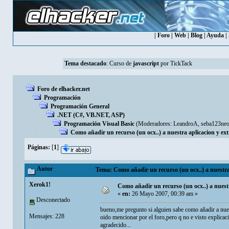
|
Foro
|
Web
|
Blog
|
Ayuda
|
Tema destacado
:
Curso de
javascript
por TickTack
Foro de elhacker.net
Programación
Programación General
.NET (C#, VB.NET, ASP)
Programación Visual Basic
(Moderadores:
LeandroA
,
seba123ne
Como añadir un recurso (un ocx..) a nuestra aplicacion y ex
Páginas:
[
1
]
Autor
Tema: Como añadir un recurso (un ocx..) a nuestra 
Xerok1!
Como añadir un recurso (un ocx..) a nuest
«
en:
26 Mayo 2007, 00:39 am »
Desconectado
bueno,me pregunto si alguien sabe como añadir a nuest
Mensajes: 228
oido mencionar por el foro,pero q no e visto explicac
agradecido...