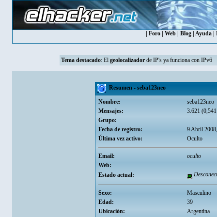
|
Foro
|
Web
|
Blog
|
Ayuda
|
Tema destacado
: El
geolocalizador
de IP's ya funciona con IPv6
Resumen - seba123neo
Nombre:
seba123neo
Mensajes:
3.621 (0,541
Grupo:
Fecha de registro:
9 Abril 2008
Última vez activo:
Oculto
Email:
oculto
Web:
Desconec
Estado actual:
Sexo:
Masculino
Edad:
39
Ubicación:
Argentina