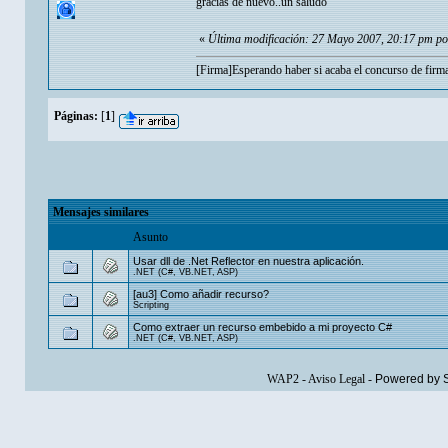
gracias de nuevo..un saludo
«
Última modificación: 27 Mayo 2007, 20:17 pm po
[Firma]Esperando haber si acaba el concurso de firm
Páginas:
[
1
]
Mensajes similares
Asunto
Usar dll de .Net Reflector en nuestra aplicación.
.NET (C#, VB.NET, ASP)
[au3] Como añadir recurso?
Scripting
Como extraer un recurso embebido a mi proyecto C#
.NET (C#, VB.NET, ASP)
WAP2
-
Aviso Legal
-
Powered by 