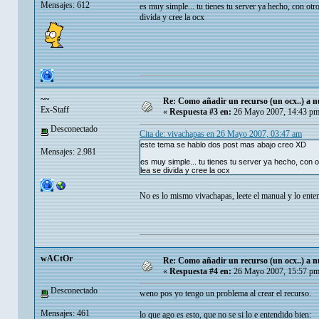
Mensajes: 612
es muy simple... tu tienes tu server ya hecho, con otr
divida y cree la ocx
~~
Re: Como añadir un recurso (un ocx..) a nu
Ex-Staff
«
Respuesta #3 en:
26 Mayo 2007, 14:43 pm
Desconectado
Cita de: vivachapas en 26 Mayo 2007, 03:47 am
este tema se hablo dos post mas abajo creo XD
Mensajes: 2.981
es muy simple... tu tienes tu server ya hecho, con 
lea se divida y cree la ocx
No es lo mismo vivachapas, leete el manual y lo ent
wACtOr
Re: Como añadir un recurso (un ocx..) a nu
«
Respuesta #4 en:
26 Mayo 2007, 15:57 pm
Desconectado
weno pos yo tengo un problema al crear el recurso.
Mensajes: 461
lo que ago es esto, que no se si lo e entendido bien: