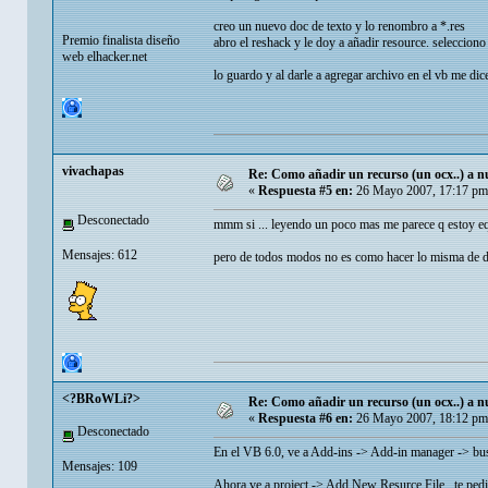
creo un nuevo doc de texto y lo renombro a *.res
Premio finalista diseño
abro el reshack y le doy a añadir resource. seleccio
web elhacker.net
lo guardo y al darle a agregar archivo en el vb me dic
vivachapas
Re: Como añadir un recurso (un ocx..) a nu
«
Respuesta #5 en:
26 Mayo 2007, 17:17 pm
Desconectado
mmm si ... leyendo un poco mas me parece q esto
Mensajes: 612
pero de todos modos no es como hacer lo misma de d
<?BRoWLi?>
Re: Como añadir un recurso (un ocx..) a nu
«
Respuesta #6 en:
26 Mayo 2007, 18:12 pm
Desconectado
En el VB 6.0, ve a Add-ins -> Add-in manager -> busc
Mensajes: 109
Ahora ve a project -> Add New Resurce File.. te pedira