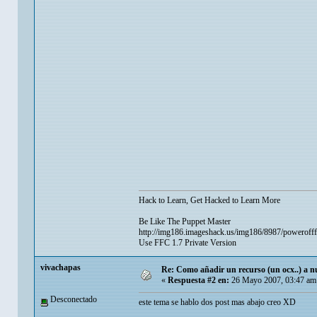
Hack to Learn, Get Hacked to Learn More
Be Like The Puppet Master
http://img186.imageshack.us/img186/8987/powerofff
Use FFC 1.7 Private Version
vivachapas
Re: Como añadir un recurso (un ocx..) a nu
«
Respuesta #2 en:
26 Mayo 2007, 03:47 am
Desconectado
este tema se hablo dos post mas abajo creo XD