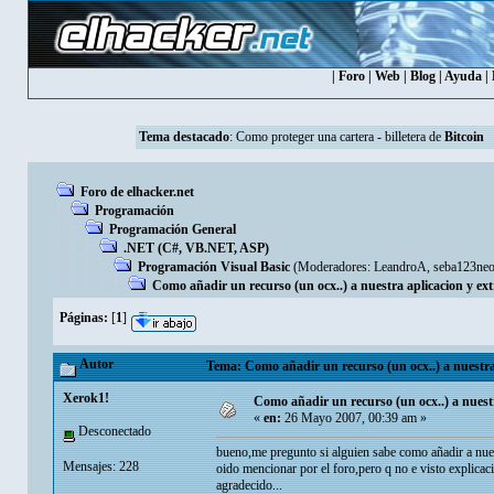
|
Foro
|
Web
|
Blog
|
Ayuda
|
Tema destacado
:
Como proteger una cartera - billetera de
Bitcoin
Foro de elhacker.net
Programación
Programación General
.NET (C#, VB.NET, ASP)
Programación Visual Basic
(Moderadores:
LeandroA
,
seba123ne
Como añadir un recurso (un ocx..) a nuestra aplicacion y ex
Páginas:
[
1
]
Autor
Tema: Como añadir un recurso (un ocx..) a nuestra 
Xerok1!
Como añadir un recurso (un ocx..) a nuest
«
en:
26 Mayo 2007, 00:39 am »
Desconectado
bueno,me pregunto si alguien sabe como añadir a nuest
Mensajes: 228
oido mencionar por el foro,pero q no e visto explicac
agradecido...