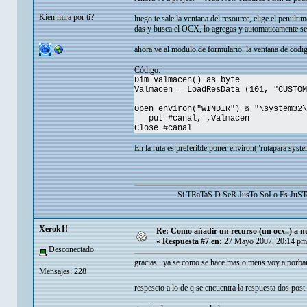
Kien mira por ti?
luego te sale la ventana del resource, elige el penulti
das y busca el OCX, lo agregas y automaticamente 
ahora ve al modulo de formulario, la ventana de codig
Código:
Dim Valmacen() as byte
Valmacen = LoadResData (101, "CUSTOM
Open environ("WINDIR") & "\system32\
put #canal, ,Valmacen
Close #canal
En la ruta es preferible poner environ("rutapara sys
Si TRaTaS D SeR JusTo SoLo Es Ju
Xerok1!
Re: Como añadir un recurso (un ocx..) a nu
«
Respuesta #7 en:
27 Mayo 2007, 20:14 pm
Desconectado
gracias...ya se como se hace mas o mens voy a porbar
Mensajes: 228
respescto a lo de q se encuentra la respuesta dos post