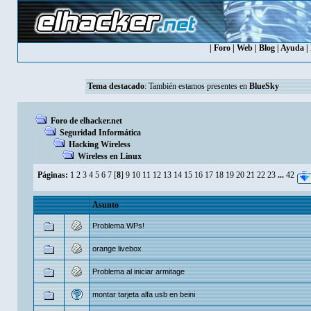
|
Foro
|
Web
|
Blog
|
Ayuda
|
Tema destacado
: También estamos presentes en
BlueSky
Foro de elhacker.net
Seguridad Informática
Hacking Wireless
Wireless en Linux
Páginas:
1
2
3
4
5
6
7
[
8
]
9
10
11
12
13
14
15
16
17
18
19
20
21
22
23
...
42
Asunto
Problema WPs!
orange livebox
Problema al iniciar armitage
montar tarjeta alfa usb en beini