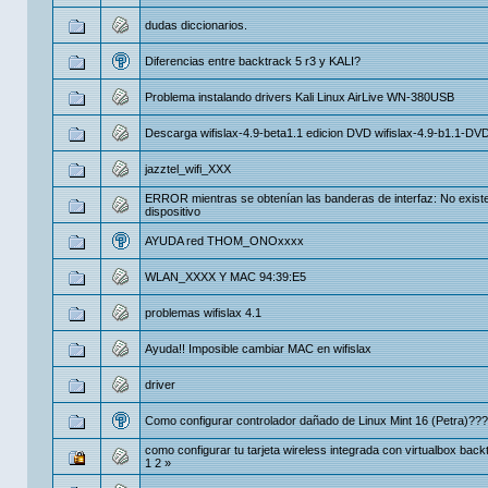
dudas diccionarios.
Diferencias entre backtrack 5 r3 y KALI?
Problema instalando drivers Kali Linux AirLive WN-380USB
Descarga wifislax-4.9-beta1.1 edicion DVD wifislax-4.9-b1.1-DVD
jazztel_wifi_XXX
ERROR mientras se obtenían las banderas de interfaz: No existe
dispositivo
AYUDA red THOM_ONOxxxx
WLAN_XXXX Y MAC 94:39:E5
problemas wifislax 4.1
Ayuda!! Imposible cambiar MAC en wifislax
driver
Como configurar controlador dañado de Linux Mint 16 (Petra)??
como configurar tu tarjeta wireless integrada con virtualbox back
1
2
»