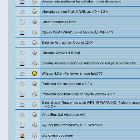
Solucionado problema handshake....duda diccionario
Liberada versión final de Wifislax 4.0
«
1
2
»
Linset demasiado lento
Claves WPA / WPA2 con el Metodo QTWPSPIN
Error en Aircrack en Ubuntu 12.04
Liberada Wifislax 4.8 final
[ayuda] Recomendación de adaptador de red para backtrack5
Wifislax 4.3 en Pendrive, en que fallo???
Problema con los paquete
«
1
2
»
Problema monitorizacion de tarjeta WifiSlax 4.7.2
Error al usar Reaver para pin WPS: [!] WARNING: Failed to assoc
...
«
1
2
»
VirtualBox Kali Adaptador wifi
[Ayuda] backtrac/wifiway y TL-WN722N
diccionario vodafone