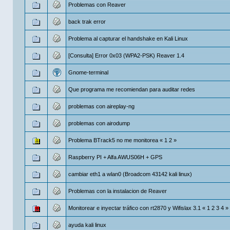
Problemas con Reaver
back trak error
Problema al capturar el handshake en Kali Linux
[Consulta] Error 0x03 (WPA2-PSK) Reaver 1.4
Gnome-terminal
Que programa me recomiendan para auditar redes
problemas con aireplay-ng
problemas con airodump
Problema BTrack5 no me monitorea
«
1
2
»
Raspberry PI + Alfa AWUS06H + GPS
cambiar eth1 a wlan0 (Broadcom 43142 kali linux)
Problemas con la instalacion de Reaver
Monitorear e inyectar tráfico con rt2870 y Wifislax 3.1
«
1
2
3
4
»
ayuda kali linux