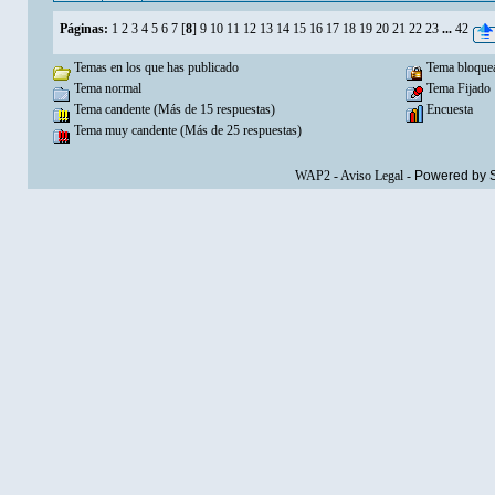
Páginas:
1
2
3
4
5
6
7
[
8
]
9
10
11
12
13
14
15
16
17
18
19
20
21
22
23
...
42
Temas en los que has publicado
Tema bloque
Tema normal
Tema Fijado
Tema candente (Más de 15 respuestas)
Encuesta
Tema muy candente (Más de 25 respuestas)
WAP2
-
Aviso Legal
-
Powered by 