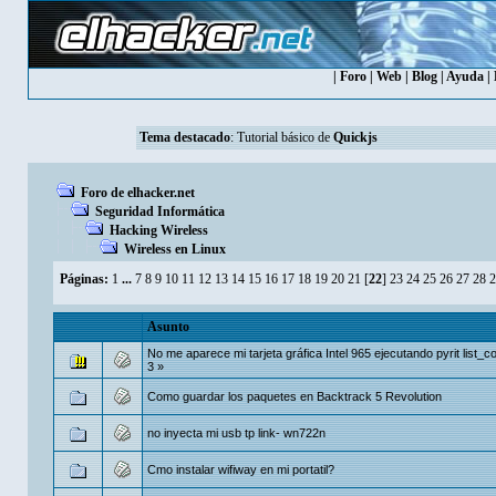
|
Foro
|
Web
|
Blog
|
Ayuda
|
Tema destacado
:
Tutorial básico de
Quickjs
Foro de elhacker.net
Seguridad Informática
Hacking Wireless
Wireless en Linux
Páginas:
1
...
7
8
9
10
11
12
13
14
15
16
17
18
19
20
21
[
22
]
23
24
25
26
27
28
2
Asunto
No me aparece mi tarjeta gráfica Intel 965 ejecutando pyrit list_c
3
»
Como guardar los paquetes en Backtrack 5 Revolution
no inyecta mi usb tp link- wn722n
Cmo instalar wifiway en mi portatil?