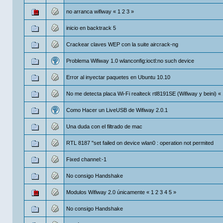
no arranca wifiway
«
1
2
3
»
inicio en backtrack 5
Crackear claves WEP con la suite aircrack-ng
Problema Wifiway 1.0 wlanconfig:ioctl:no such device
Error al inyectar paquetes en Ubuntu 10.10
No me detecta placa Wi-Fi realteck rtl8191SE (Wifiway y beini)
«
Como Hacer un LiveUSB de Wifiway 2.0.1
Una duda con el filtrado de mac
RTL 8187 "set failed on device wlan0 : operation not permited
Fixed channel:-1
No consigo Handshake
Modulos Wifiway 2.0 únicamente
«
1
2
3
4
5
»
No consigo Handshake