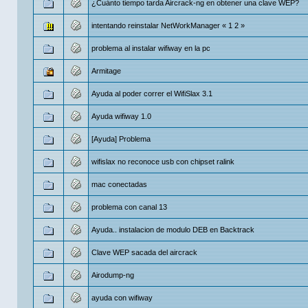
¿Cuánto tiempo tarda Aircrack-ng en obtener una clave WEP?
intentando reinstalar NetWorkManager
«
1
2
»
problema al instalar wifiway en la pc
Armitage
Ayuda al poder correr el WifiSlax 3.1
Ayuda wifiway 1.0
[Ayuda] Problema
wifislax no reconoce usb con chipset ralink
mac conectadas
problema con canal 13
Ayuda.. instalacion de modulo DEB en Backtrack
Clave WEP sacada del aircrack
Airodump-ng
ayuda con wifiway