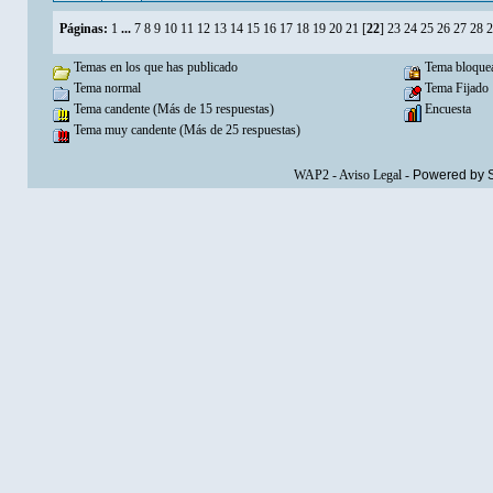
Páginas:
1
...
7
8
9
10
11
12
13
14
15
16
17
18
19
20
21
[
22
]
23
24
25
26
27
28
2
Temas en los que has publicado
Tema bloque
Tema normal
Tema Fijado
Tema candente (Más de 15 respuestas)
Encuesta
Tema muy candente (Más de 25 respuestas)
WAP2
-
Aviso Legal
-
Powered by 