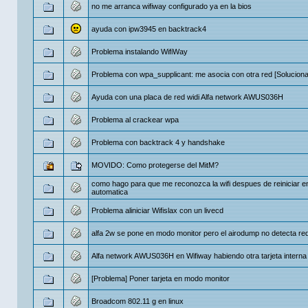
no me arranca wifiway configurado ya en la bios
ayuda con ipw3945 en backtrack4
Problema instalando WifiWay
Problema con wpa_supplicant: me asocia con otra red [Solucion
Ayuda con una placa de red widi Alfa network AWUS036H
Problema al crackear wpa
Problema con backtrack 4 y handshake
MOVIDO: Como protegerse del MitM?
como hago para que me reconozca la wifi despues de reiniciar e
automatica
Problema aliniciar Wifislax con un livecd
alfa 2w se pone en modo monitor pero el airodump no detecta re
Alfa network AWUS036H en Wifiway habiendo otra tarjeta interna
[Problema] Poner tarjeta en modo monitor
Broadcom 802.11 g en linux