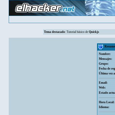
Tema destacado
:
Tutorial básico de
Quickjs
Resumen
Nombre:
Mensajes:
Grupo:
Fecha de reg
Última vez a
Email:
Web:
Estado actua
Hora Local:
Idioma: