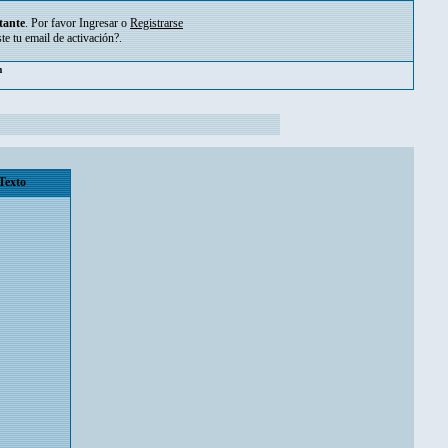
tante
. Por favor
Ingresar
o
Registrarse
ste tu
email de activación?
.
m
Texto