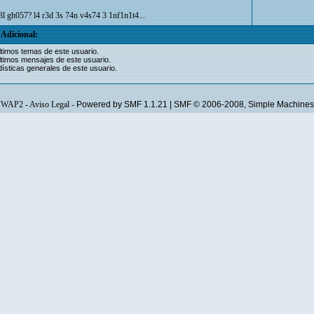
3l gh057? l4 r3d 3s 74n v4s74 3 1nf1n1t4...
Adicional:
ltimos temas de este usuario.
ltimos mensajes de este usuario.
ísticas generales de este usuario.
WAP2
-
Aviso Legal
-
Powered by SMF 1.1.21
|
SMF © 2006-2008, Simple Machines