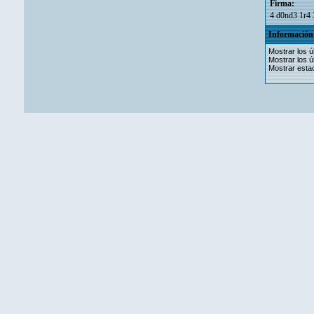
Firma:
4 d0nd3 1r4 
Información 
Mostrar los ú
Mostrar los ú
Mostrar estad