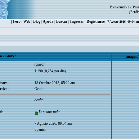
Bienvenido(a),
Visi
¿Perdi
|
Foro
|
Web
|
Blog
|
Ayuda
|
Buscar
|
Ingresar
|
Registrarse
|
7 Agosto 2026, 09:04 a
 - Gh057
Imagen/
Gh057
1.190 (0,254 por día)
istro:
18 Octubre 2013, 05:22 am
ctivo:
Oculto
oculto
Desconectado
l:
7 Agosto 2026, 09:04 am
Spanish