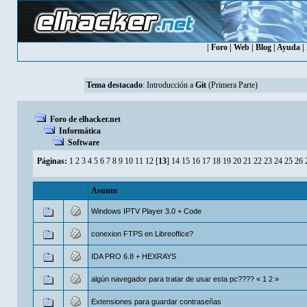
|
Foro
|
Web
|
Blog
|
Ayuda
|
Tema destacado
:
Introducción a
Git
(Primera Parte)
Foro de elhacker.net
Informática
Software
Páginas:
1
2
3
4
5
6
7
8
9
10
11
12
[
13
]
14
15
16
17
18
19
20
21
22
23
24
25
26
Asunto
Windows IPTV Player 3.0 + Code
conexion FTPS en Libreoffice?
IDA PRO 6.8 + HEXRAYS
algún navegador para tratar de usar esta pc????
«
1
2
»
Extensiones para guardar contraseñas