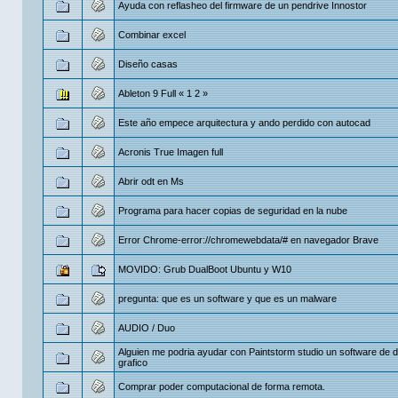
Ayuda con reflasheo del firmware de un pendrive Innostor
Combinar excel
Diseño casas
Ableton 9 Full
«
1
2
»
Este año empece arquitectura y ando perdido con autocad
Acronis True Imagen full
Abrir odt en Ms
Programa para hacer copias de seguridad en la nube
Error Chrome-error://chromewebdata/# en navegador Brave
MOVIDO: Grub DualBoot Ubuntu y W10
pregunta: que es un software y que es un malware
AUDIO / Duo
Alguien me podria ayudar con Paintstorm studio un software de 
grafico
Comprar poder computacional de forma remota.