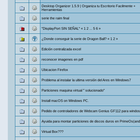
Desktop Organizer 1.5.9 | Organiza tu Escritorio Facilmente +
Herramientas
serie the raim final
"DisplayPort SIN SEÑAL"
«
1
2
...
5
6
»
¿Donde conseguir la serie de Dragon Ball?
«
1
2
»
Edición centralizada excel
reconocer imagenes en pdf
Ubicacion Firefox
Problema al instalar la ultima versión del Ares en Windows7
Particiones maquina virtual " solucionado"
Install macOS on Windows PC.
Pedido de controladores de Webcam Genius GF112 para windo
Ayuida para montar particiones de discos duros en PrimeOs(and
Virtual Box???