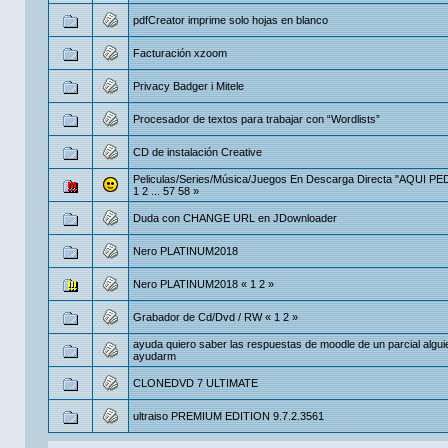
pdfCreator imprime solo hojas en blanco
Facturación xzoom
Privacy Badger i Mitele
Procesador de textos para trabajar con “Wordlists”
CD de instalación Creative
Peliculas/Series/Música/Juegos En Descarga Directa "AQUI P
1
2
...
57
58
»
Duda con CHANGE URL en JDownloader
Nero PLATINUM2018
Nero PLATINUM2018
«
1
2
»
Grabador de Cd/Dvd / RW
«
1
2
»
ayuda quiero saber las respuestas de moodle de un parcial algu
ayudarm
CLONEDVD 7 ULTIMATE
ultraiso PREMIUM EDITION 9.7.2.3561