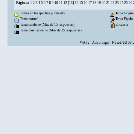
Páginas:
1
2
3
4
5
6
7
8
9
10
11
12
[
13
]
14
15
16
17
18
19
20
21
22
23
24
25
26
Temas en los que has publicado
Tema bloque
Tema normal
Tema Fijado
Tema candente (Más de 15 respuestas)
Encuesta
Tema muy candente (Más de 25 respuestas)
WAP2
-
Aviso Legal
-
Powered by 