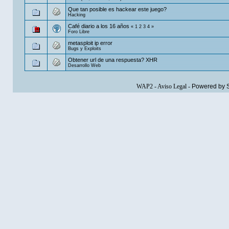
Que tan posible es hackear este juego?
Hacking
Café diario a los 16 años
«
1
2
3
4
»
Foro Libre
metasploit ip error
Bugs y Exploits
Obtener url de una respuesta? XHR
Desarrollo Web
WAP2
-
Aviso Legal
-
Powered by 