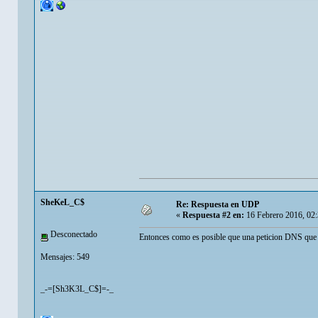
SheKeL_C$
Re: Respuesta en UDP
«
Respuesta #2 en:
16 Febrero 2016, 02
Desconectado
Entonces como es posible que una peticion DNS que v
Mensajes: 549
_-=[Sh3K3L_C$]=-_