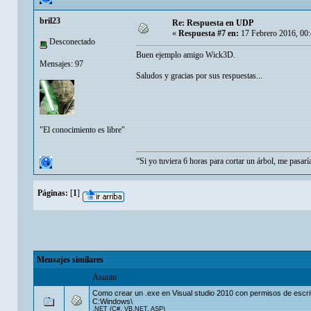
bril23
Re: Respuesta en UDP
«
Respuesta #7 en:
17 Febrero 2016, 00
Desconectado
Buen ejemplo amigo Wick3D.
Mensajes: 97
Saludos y gracias por sus respuestas...
"El conocimiento es libre"
“Si yo tuviera 6 horas para cortar un árbol, me pasarí
Páginas:
[
1
]
Mensajes similares
Asunto
Como crear un .exe en Visual studio 2010 con permisos de escri
C:Windows\
.NET (C#, VB.NET, ASP)