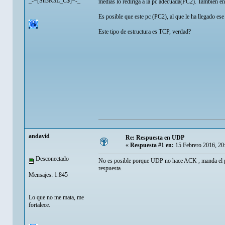
_-=[Sh3K3L_C$]=-_
medias lo rediriga a la pc adecuada(PC2). Tambien enti
Es posible que este pc (PC2), al que le ha llegado e
Este tipo de estructura es TCP, verdad?
andavid
Re: Respuesta en UDP
«
Respuesta #1 en:
15 Febrero 2016, 20
Desconectado
No es posible porque UDP no hace ACK , manda el pa
respuesta.
Mensajes: 1.845
Lo que no me mata, me
fortalece.