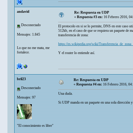
andavid
Re: Respuesta en UDP
«
Respuesta #3 en:
16 Febrero 2016, 04
Desconectado
El protocolo en si se lo permite, DNS en este caso 
512kb, en el caso de que se requiera un paquete de 
Mensajes: 1.845
transferencia de zona:
https://es.wikipedia.org/wiki/Transferencia_de_zon
Lo que no me mata, me
fortalece.
Y el router lo entiende así.
bril23
Re: Respuesta en UDP
«
Respuesta #4 en:
16 Febrero 2016, 04
Desconectado
Una duda.
Mensajes: 97
Si UDP manda en un paquete en una sola dirección y
"El conocimiento es libre"