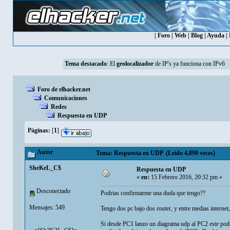
|
Foro
|
Web
|
Blog
|
Ayuda
|
Tema destacado
: El
geolocalizador
de IP's ya funciona con IPv6
Foro de elhacker.net
Comunicaciones
Redes
Respuesta en UDP
Páginas:
[
1
]
Autor
Tema: Respuesta en UDP (Leído 4,890 veces)
SheKeL_C$
Respuesta en UDP
«
en:
15 Febrero 2016, 20:32 pm »
Desconectado
Podrias confirmarme una duda que tengo??
Mensajes: 549
Tengo dos pc bajo dos router, y entre medias internet,
Si desde PC1 lanzo un diagrama udp al PC2 este podr