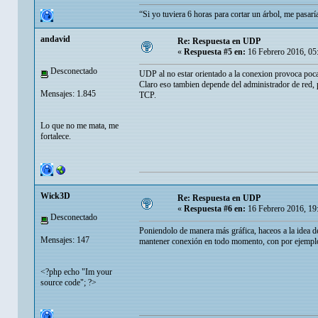
“Si yo tuviera 6 horas para cortar un árbol, me pasarí
andavid
Re: Respuesta en UDP
«
Respuesta #5 en:
16 Febrero 2016, 05
Desconectado
UDP al no estar orientado a la conexion provoca poca 
Claro eso tambien depende del administrador de red, 
Mensajes: 1.845
TCP.
Lo que no me mata, me
fortalece.
Wick3D
Re: Respuesta en UDP
«
Respuesta #6 en:
16 Febrero 2016, 19
Desconectado
Poniendolo de manera más gráfica, haceos a la idea 
Mensajes: 147
mantener conexión en todo momento, con por ejemplo
<?php echo "Im your
source code"; ?>