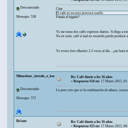
Desconectado
Citar
El café en exceso provoca sueño.
Mensajes: 538
Patada al higado?
Yo me tomo dos cafés expresos diarios. Si llego a to
No en serio, café si mal no recuerdo puede producir 
Yo reviso foro elhacker 2-3 veces al día... ¿me hará
Minusfour_cierralo_o_baneamefull
Re: Café diario a los 16 años
«
Respuesta #24 en:
17 Marzo 2015, 01:
Desconectado
Lo peor creo que es la combinación de tabaco, cocacol
Mensajes: 571
Br1ant
Re: Café diario a los 16 años
«
Respuesta #25 en:
17 Marzo 2015, 09: