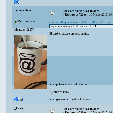
Pablo Videla
Re: Café diario a los 16 años
«
Respuesta #22 en:
16 Marzo 2015, 19:
Desconectado
Cita de: ElInquisidor en 16 Marzo 2015, 19:10 pm
Soy el único al que le da suenio el Cafe...
Mensajes: 2.274
El café en exceso provoca sueño.
http://pablovidela.wordpress.com
Ajedrez en linea.
http://gameknot.com/#pablovidela
_Enko
Re: Café diario a los 16 años
«
Respuesta #23 en:
16 Marzo 2015, 19: