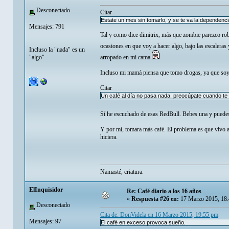
Desconectado
Citar
Estate un mes sin tomarlo, y se te va la dependenci
Mensajes: 791
Tal y como dice dimitrix, más que zombie parezco ro
ocasiones en que voy a hacer algo, bajo las escaleras
Incluso la "nada" es un
"algo"
arropado en mi cama
Incluso mi mamá piensa que tomo drogas, ya que soy 
Citar
Un café al día no pasa nada, preocúpate cuando te 
Sí he escuchado de esas RedBull. Bebes una y puedes 
Y por mí, tomara más café. El problema es que vivo aú
hiciera.
Namasté, criatura.
ElInquisidor
Re: Café diario a los 16 años
«
Respuesta #26 en:
17 Marzo 2015, 18:
Desconectado
Cita de: DonVidela en 16 Marzo 2015, 19:55 pm
Mensajes: 97
El café en exceso provoca sueño.