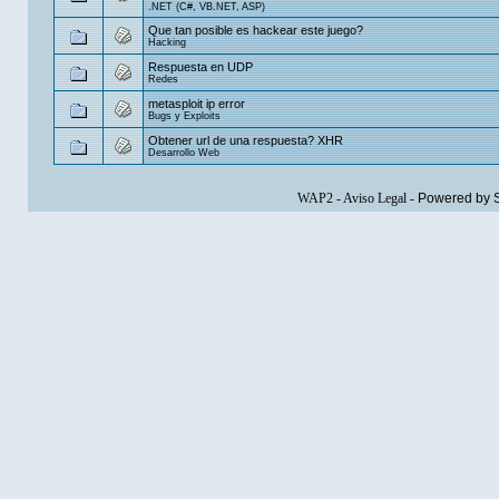
.NET (C#, VB.NET, ASP)
Que tan posible es hackear este juego?
Hacking
Respuesta en UDP
Redes
metasploit ip error
Bugs y Exploits
Obtener url de una respuesta? XHR
Desarrollo Web
WAP2
-
Aviso Legal
-
Powered by 