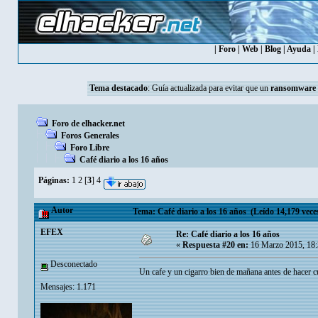
|
Foro
|
Web
|
Blog
|
Ayuda
|
Tema destacado
:
Guía actualizada para evitar que un
ransomware
Foro de elhacker.net
Foros Generales
Foro Libre
Café diario a los 16 años
Páginas:
1
2
[
3
]
4
Autor
Tema: Café diario a los 16 años (Leído 14,179 vece
EFEX
Re: Café diario a los 16 años
«
Respuesta #20 en:
16 Marzo 2015, 18:
Desconectado
Un cafe y un cigarro bien de mañana antes de hacer 
Mensajes: 1.171