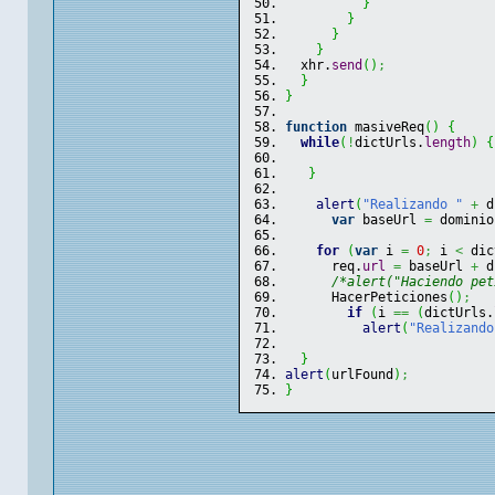
}
}
}
}
  xhr.
send
(
)
;
}
}
function
 masiveReq
(
)
{
while
(
!
dictUrls.
length
)
{
}
alert
(
"Realizando "
+
 d
var
 baseUrl 
=
 dominio
for
(
var
 i 
=
0
;
 i 
<
 dic
      req.
url
=
 baseUrl 
+
 d
/*alert("Haciendo pet
      HacerPeticiones
(
)
;
if
(
i 
==
(
dictUrls.
alert
(
"Realizando
}
alert
(
urlFound
)
;
}