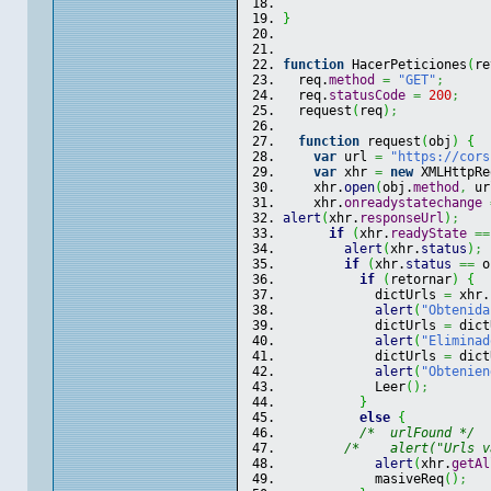
}
function
 HacerPeticiones
(
re
  req.
method
=
"GET"
;
  req.
statusCode
=
200
;
  request
(
req
)
;
function
 request
(
obj
)
{
var
 url 
=
"https://cors
var
 xhr 
=
new
 XMLHttpRe
    xhr.
open
(
obj.
method
,
 ur
    xhr.
onreadystatechange
alert
(
xhr.
responseUrl
)
;
if
(
xhr.
readyState
==
alert
(
xhr.
status
)
;
if
(
xhr.
status
==
 o
if
(
retornar
)
{
            dictUrls 
=
 xhr.
alert
(
"Obtenida
            dictUrls 
=
 dict
alert
(
"Eliminad
            dictUrls 
=
 dict
alert
(
"Obtenien
            Leer
(
)
;
}
else
{
/*  urlFound */
/*    alert("Urls v
alert
(
xhr.
getAl
            masiveReq
(
)
;