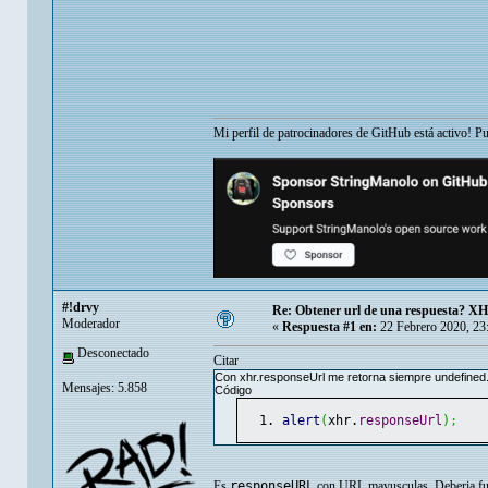
Mi perfil de patrocinadores de GitHub está activo! P
#!drvy
Re: Obtener url de una respuesta? X
Moderador
«
Respuesta #1 en:
22 Febrero 2020, 23
Desconectado
Citar
Con xhr.responseUrl me retorna siempre undefined
Mensajes: 5.858
Código
alert
(
xhr.
responseUrl
)
;
Es
responseURL
con URL mayusculas. Deberia fun