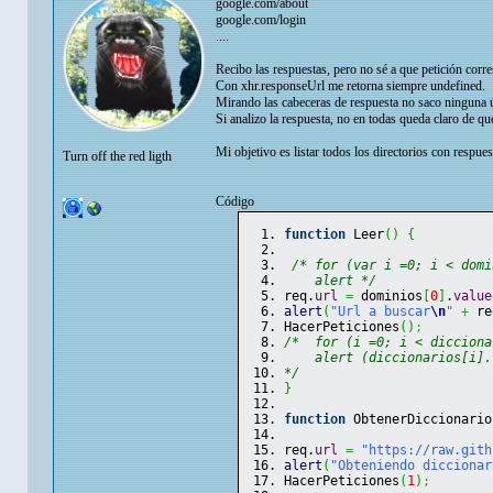
google.com/about
google.com/login
....
Recibo las respuestas, pero no sé a que petición corr
Con xhr.responseUrl me retorna siempre undefined.
Mirando las cabeceras de respuesta no saco ninguna úti
Si analizo la respuesta, no en todas queda claro de qu
Mi objetivo es listar todos los directorios con respue
Turn off the red ligth
Código
function
 Leer
(
)
{
/* for (var i =0; i < domi
    alert */
req.
url
=
 dominios
[
0
]
.
value
alert
(
"Url a buscar
\n
"
+
 re
HacerPeticiones
(
)
;
/*  for (i =0; i < dicciona
    alert (diccionarios[i].
*/
}
function
 ObtenerDiccionario
req.
url
=
"https://raw.gith
alert
(
"Obteniendo diccionar
HacerPeticiones
(
1
)
;