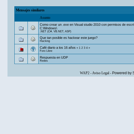
Mensajes similares
Asunto
Como crear un .exe en Visual studio 2010 con permisos de escri
C:Windows\
.NET (C#, VB.NET, ASP)
Que tan posible es hackear este juego?
Hacking
Café diario a los 16 años
«
1
2
3
4
»
Foro Libre
Respuesta en UDP
Redes
WAP2
-
Aviso Legal
-
Powered by 