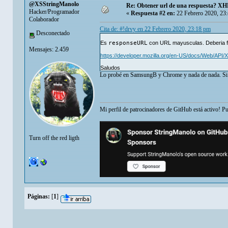
@XSStringManolo
Re: Obtener url de una respuesta? X
Hacker/Programador
«
Respuesta #2 en:
22 Febrero 2020, 23
Colaborador
Cita de: #!drvy en 22 Febrero 2020, 23:18 pm
Desconectado
Es
responseURL
con URL mayusculas. Deberia fu
Mensajes: 2.459
https://developer.mozilla.org/en-US/docs/Web/AP
Saludos
Lo probé en SamsungB y Chrome y nada de nada. Si
Mi perfil de patrocinadores de GitHub está activo! P
Turn off the red ligth
Páginas:
[
1
]