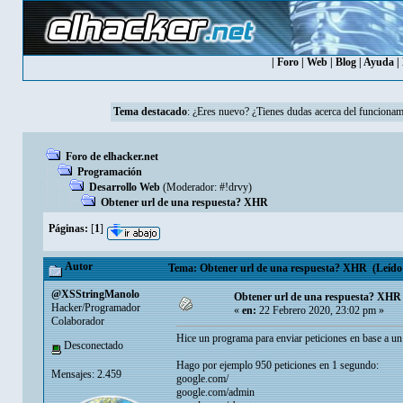
|
Foro
|
Web
|
Blog
|
Ayuda
|
Tema destacado
:
¿Eres nuevo? ¿Tienes dudas acerca del funcionam
Foro de elhacker.net
Programación
Desarrollo Web
(Moderador:
#!drvy
)
Obtener url de una respuesta? XHR
Páginas:
[
1
]
Autor
Tema: Obtener url de una respuesta? XHR (Leído 
@XSStringManolo
Obtener url de una respuesta? XHR
Hacker/Programador
«
en:
22 Febrero 2020, 23:02 pm »
Colaborador
Hice un programa para enviar peticiones en base a un 
Desconectado
Hago por ejemplo 950 peticiones en 1 segundo:
Mensajes: 2.459
google.com/
google.com/admin