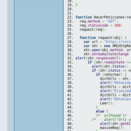
}
function
 HacerPeticiones
(
re
  req.
method
=
"GET"
;
  req.
statusCode
=
200
;
  request
(
req
)
;
function
 request
(
obj
)
{
var
 url 
=
"https://cors
var
 xhr 
=
new
 XMLHttpRe
    xhr.
open
(
obj.
method
,
 ur
    xhr.
onreadystatechange
alert
(
xhr.
responseUrl
)
;
if
(
xhr.
readyState
==
alert
(
xhr.
status
)
;
if
(
xhr.
status
==
 o
if
(
retornar
)
{
            dictUrls 
=
 xhr.
alert
(
"Obtenida
            dictUrls 
=
 dict
alert
(
"Eliminad
            dictUrls 
=
 dict
alert
(
"Obtenien
            Leer
(
)
;
}
else
{
/*  urlFound */
/*    alert("Urls v
alert
(
xhr.
getAl
            masiveReq
(
)
;