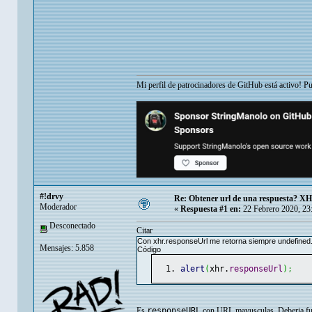
Mi perfil de patrocinadores de GitHub está activo! P
#!drvy
Re: Obtener url de una respuesta? X
Moderador
«
Respuesta #1 en:
22 Febrero 2020, 23
Desconectado
Citar
Con xhr.responseUrl me retorna siempre undefined
Mensajes: 5.858
Código
alert
(
xhr.
responseUrl
)
;
Es
responseURL
con URL mayusculas. Deberia fun