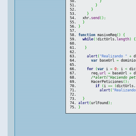
}
}
}
}
  xhr.
send
(
)
;
}
}
function
 masiveReq
(
)
{
while
(
!
dictUrls.
length
)
{
}
alert
(
"Realizando "
+
 d
var
 baseUrl 
=
 dominio
for
(
var
 i 
=
0
;
 i 
<
 dic
      req.
url
=
 baseUrl 
+
 d
/*alert("Haciendo pet
      HacerPeticiones
(
)
;
if
(
i 
==
(
dictUrls.
alert
(
"Realizando
}
alert
(
urlFound
)
;
}