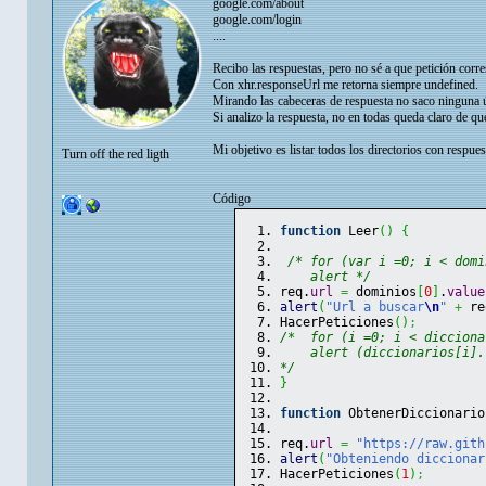
google.com/about
google.com/login
....
Recibo las respuestas, pero no sé a que petición corr
Con xhr.responseUrl me retorna siempre undefined.
Mirando las cabeceras de respuesta no saco ninguna úti
Si analizo la respuesta, no en todas queda claro de qu
Mi objetivo es listar todos los directorios con respue
Turn off the red ligth
Código
function
 Leer
(
)
{
/* for (var i =0; i < domi
    alert */
req.
url
=
 dominios
[
0
]
.
value
alert
(
"Url a buscar
\n
"
+
 re
HacerPeticiones
(
)
;
/*  for (i =0; i < dicciona
    alert (diccionarios[i].
*/
}
function
 ObtenerDiccionario
req.
url
=
"https://raw.gith
alert
(
"Obteniendo diccionar
HacerPeticiones
(
1
)
;