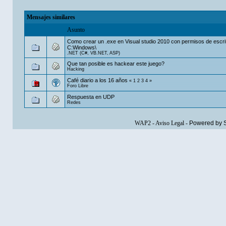
Mensajes similares
Asunto
Como crear un .exe en Visual studio 2010 con permisos de escri
C:Windows\
.NET (C#, VB.NET, ASP)
Que tan posible es hackear este juego?
Hacking
Café diario a los 16 años
«
1
2
3
4
»
Foro Libre
Respuesta en UDP
Redes
WAP2
-
Aviso Legal
-
Powered by 