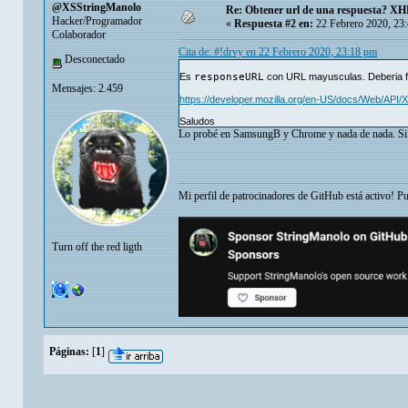
@XSStringManolo
Re: Obtener url de una respuesta? X
Hacker/Programador
«
Respuesta #2 en:
22 Febrero 2020, 23
Colaborador
Cita de: #!drvy en 22 Febrero 2020, 23:18 pm
Desconectado
Es
responseURL
con URL mayusculas. Deberia fu
Mensajes: 2.459
https://developer.mozilla.org/en-US/docs/Web/AP
Saludos
Lo probé en SamsungB y Chrome y nada de nada. Si
Mi perfil de patrocinadores de GitHub está activo! P
Turn off the red ligth
Páginas:
[
1
]