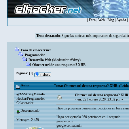
|
Foro
|
Web
|
Blog
|
Ayuda
|
Tema destacado
:
Sigue las noticias más importantes de seguridad i
Foro de elhacker.net
Programación
Desarrollo Web
(Moderador:
#!drvy
)
Obtener url de una respuesta? XHR
Páginas:
[
1
]
Autor
Tema: Obtener url de una respuesta? XHR (Leído 
@XSStringManolo
Obtener url de una respuesta? XHR
Hacker/Programador
«
en:
22 Febrero 2020, 23:02 pm »
Colaborador
Hice un programa para enviar peticiones en base a un 
Desconectado
Hago por ejemplo 950 peticiones en 1 segundo:
Mensajes: 2.459
google.com/
google.com/admin