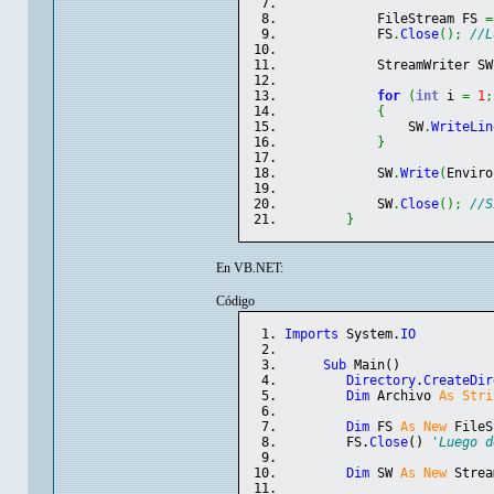
            FileStream FS 
=
            FS
.
Close
(
)
;
//L
            StreamWriter SW
for
(
int
 i 
=
1
;
{
                SW
.
WriteLin
}
            SW
.
Write
(
Enviro
            SW
.
Close
(
)
;
//S
}
En VB.NET:
Código
Imports
 System.
IO
Sub
 Main
(
)
Directory
.
CreateDir
Dim
 Archivo 
As
Stri
Dim
 FS 
As
New
 FileS
        FS.
Close
(
)
'Luego d
Dim
 SW 
As
New
 Strea