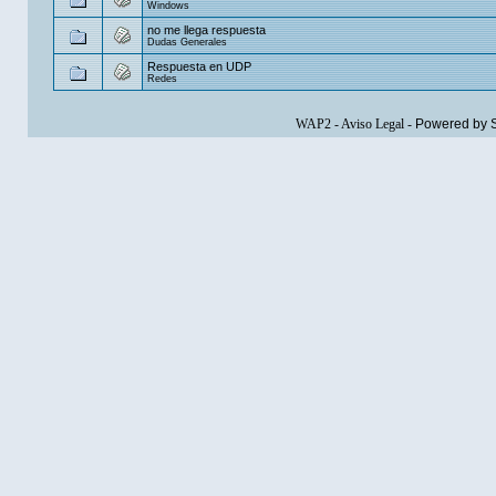
Windows
no me llega respuesta
Dudas Generales
Respuesta en UDP
Redes
WAP2
-
Aviso Legal
-
Powered by 