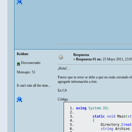
Krähne
Respuesta
«
Respuesta #1 en:
25 Mayo 2011, 23:0
Desconectado
¡Hola!...
Mensajes: 51
Parece que tu error se debe a que no estás cerrando el
agregarle información a éste.
It can't rain all the time...
En C#:
Código
using
System.IO
;
static
void
 Main
(
st
{
            Directory
.
Creat
string
 Archivo 