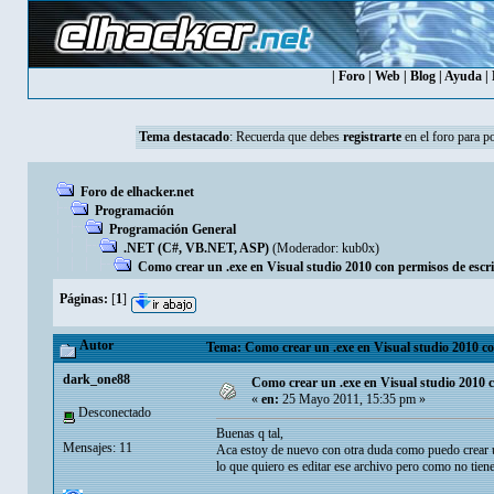
|
Foro
|
Web
|
Blog
|
Ayuda
|
Tema destacado
:
Recuerda que debes
registrarte
en el foro para p
Foro de elhacker.net
Programación
Programación General
.NET (C#, VB.NET, ASP)
(Moderador:
kub0x
)
Como crear un .exe en Visual studio 2010 con permisos de esc
Páginas:
[
1
]
Autor
Tema: Como crear un .exe en Visual studio 2010 c
dark_one88
Como crear un .exe en Visual studio 2010 
«
en:
25 Mayo 2011, 15:35 pm »
Desconectado
Buenas q tal,
Mensajes: 11
Aca estoy de nuevo con otra duda como puedo crear u
lo que quiero es editar ese archivo pero como no tien