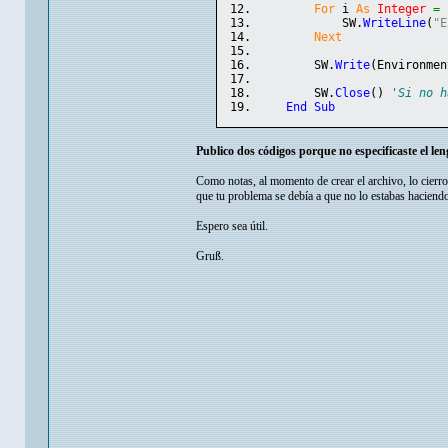
For
 i 
As
Integer
=
            SW.
WriteLine
(
"E
Next
        SW.
Write
(
Environmen
        SW.
Close
(
)
'Si no h
End
Sub
Publico dos códigos porque no especificaste el len
Como notas, al momento de crear el archivo, lo cierr
que tu problema se debía a que no lo estabas haciend
Espero sea útil.
Gruß.