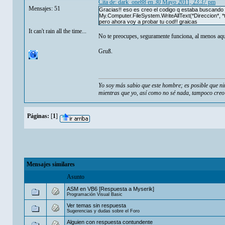
Cita de: dark_one88 en 30 Mayo 2011, 23:37 pm
Mensajes: 51
Gracias!! eso es creo el codigo q estaba buscando y
My.Computer.FileSystem.WriteAllText(*Direccion*, *t
pero ahora voy a probar tu cod!! graicas
It can't rain all the time...
No te preocupes, seguramente funciona, al menos aqu
Gruß.
Yo soy más sabio que este hombre; es posible que ni
mientras que yo, así como no sé nada, tampoco creo 
Páginas:
[
1
]
Mensajes similares
Asunto
ASM en VB6 [Respuesta a Myserik]
Programación Visual Basic
Ver temas sin respuesta
Sugerencias y dudas sobre el Foro
Alguien con respuesta contundente