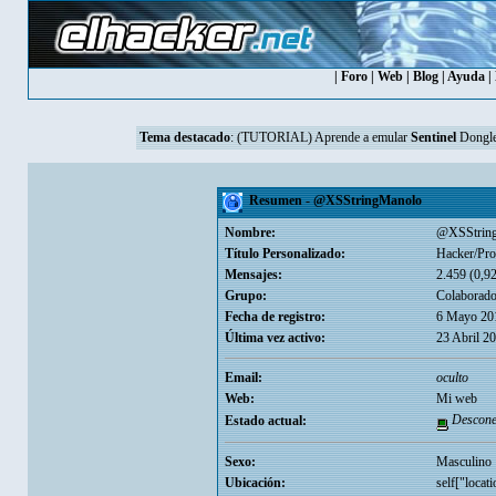
|
Foro
|
Web
|
Blog
|
Ayuda
|
Tema destacado
:
(TUTORIAL) Aprende a emular
Sentinel
Dongle
Resumen - @XSStringManolo
Nombre:
@XSStrin
Título Personalizado:
Hacker/Pr
Mensajes:
2.459 (0,92
Grupo:
Colaborado
Fecha de registro:
6 Mayo 20
Última vez activo:
23 Abril 2
Email:
oculto
Web:
Mi web
Descone
Estado actual:
Sexo:
Masculino
Ubicación:
self["locati