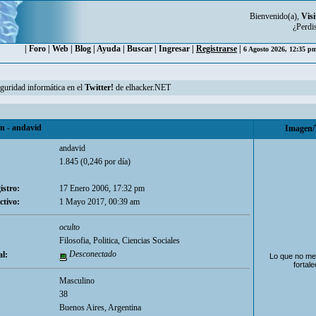
Bienvenido(a),
Visi
¿Perdi
|
Foro
|
Web
|
Blog
|
Ayuda
|
Buscar
|
Ingresar
|
Registrarse
|
6 Agosto 2026, 12:35 
eguridad informática en el
Twitter!
de elhacker.NET
 - andavid
Imagen/
andavid
1.845 (0,246 por día)
istro:
17 Enero 2006, 17:32 pm
ctivo:
1 Mayo 2017, 00:39 am
oculto
Filosofia, Politica, Ciencias Sociales
Desconectado
l:
Lo que no me
fortale
Masculino
38
Buenos Aires, Argentina