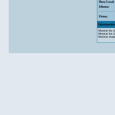
Hora Local:
Idioma:
Firma:
Información 
Mostrar los ú
Mostrar los ú
Mostrar estad