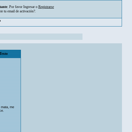
tante
. Por favor
Ingresar
o
Registrarse
ste tu
email de activación?
.
pm
Texto
 mata, me
ce.