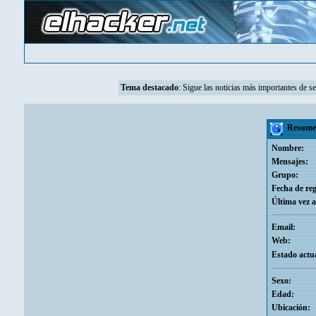
Tema destacado
:
Sigue las noticias más importantes de s
Resumen
Nombre:
Mensajes:
Grupo:
Fecha de reg
Última vez a
Email:
Web:
Estado actua
Sexo:
Edad:
Ubicación: