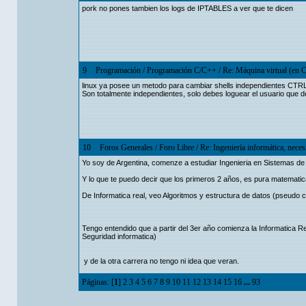
pork no pones tambien los logs de IPTABLES a ver que te dicen
9
Programación
/
Programación C/C++
/
Re: Máquina virtual (en C
linux ya posee un metodo para cambiar shells independientes CTR
Son totalmente independientes, solo debes loguear el usuario que 
10
Foros Generales
/
Foro Libre
/
Re: Ingeniería informática, neces
Yo soy de Argentina, comenze a estudiar Ingenieria en Sistemas de 
Y lo que te puedo decir que los primeros 2 años, es pura matematica
De Informatica real, veo Algoritmos y estructura de datos (pseudo 
Tengo entendido que a partir del 3er año comienza la Informatica R
Seguridad informatica)
y de la otra carrera no tengo ni idea que veran.
Páginas: [
1
]
2
3
4
5
6
7
8
9
10
11
12
13
14
15
16
...
93