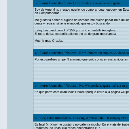
3
Foros Generales
/
Foro Libre
/
Pedido a la gente de España
Soy de Argentina, y estoy queriendo comprar una notebook en Españ
en Computadoras.
Me gustaria saber si alguno de ustedes me puede pasar links de 
gente y revisar si tiene el modelo que estoy buscando.
Estoy buscando una HP 2560p con i5 y pantalla Anti-glare.
El resto de las especificaciones no es de gran importancia.
Muchisimas Gracias.
4
Foros Generales
/
Noticias
/
Re: Si buscas un empleo, cuidado co
Por eso prefiero un perfil anonimo que solo conocen mis amigos e
5
Foros Generales
/
Noticias
/
Re: Wikipedia apagará mañana en pr
En que parte esta el anuncio Oficial? porque entro a la pagina wiki
6
Seguridad Informática
/
Hacking Wireless
/
Re: Desempaquetar P
Es Intel (x_X no me gusta) y no calienta mucho. En el viaje del trab
Paquetes. de unas 150 redes encontradas x_X