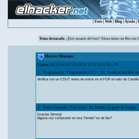
|
Foro
|
Web
|
Blog
|
Ayuda
|
Tema destacado
: ¿Eres usuario del foro? Ahora tienes un Bot con 
Mostrar Mensajes
Páginas: [
1
]
2
3
4
5
6
7
8
9
10
11
12
13
14
15
16
...
93
1
Programación
/
Programación C/C++
/
Re: Ayuda en una lista co
Verifica con un COUT antes de entrar en el FOR el valor de CantA
2
Foros Generales
/
Foro Libre
/
Re: Pedido a la gente de España
Gracias Simorg!
Alguna vez compraste en esa Tienda? es de fiar?