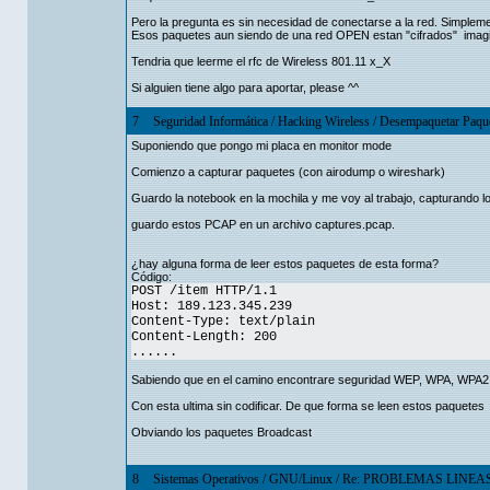
Pero la pregunta es sin necesidad de conectarse a la red. Simplem
Esos paquetes aun siendo de una red OPEN estan "cifrados" imagi
Tendria que leerme el rfc de Wireless 801.11 x_X
Si alguien tiene algo para aportar, please ^^
7
Seguridad Informática
/
Hacking Wireless
/
Desempaquetar Paque
Suponiendo que pongo mi placa en monitor mode
Comienzo a capturar paquetes (con airodump o wireshark)
Guardo la notebook en la mochila y me voy al trabajo, capturando l
guardo estos PCAP en un archivo captures.pcap.
¿hay alguna forma de leer estos paquetes de esta forma?
Código:
POST /item HTTP/1.1
Host: 189.123.345.239
Content-Type: text/plain
Content-Length: 200
......
Sabiendo que en el camino encontrare seguridad WEP, WPA, WPA2
Con esta ultima sin codificar. De que forma se leen estos paquetes
Obviando los paquetes Broadcast
8
Sistemas Operativos
/
GNU/Linux
/
Re: PROBLEMAS LINEAS