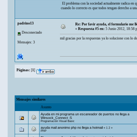
El problema con la sociedad actualmente radica en q
cuando lo correcto es que todos tengan derecho a una
padrino13
Re: Por favir ayuda, el formulario me ll
«
Respuesta #5 en:
5 Junio 2012, 18:58 
Desconectado
mil gracias por la respuestas ya lo solucione con lo 
Mensajes: 3
Páginas:
[
1
]
Mensajes similares
Asunto
Ayuda en mi programa un escaneador de puertos no llega a
Winsock_Connect :S
Programación Visual Basic
ayuda mail anonimo php no llega a hotmail
«
1
2
»
PHP