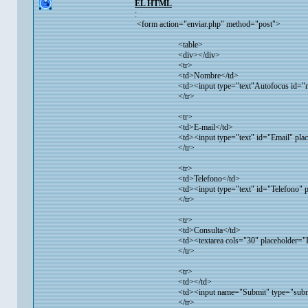
EL HTML
:
<form action="enviar.php" method="post">
<table>
<div></div>
<tr>
<td>Nombre</td>
<td><input type="text"Autofocus id="nombre
</tr>
<tr>
<td>E-mail</td>
<td><input type="text" id="Email" placehold
</tr>
<tr>
<td>Telefono</td>
<td><input type="text" id="Telefono" placeh
</tr>
<tr>
<td>Consulta</td>
<td><textarea cols="30" placeholder="Ingres
</tr>
<tr>
<td></td>
<td><input name="Submit" type="submit" val
</tr>