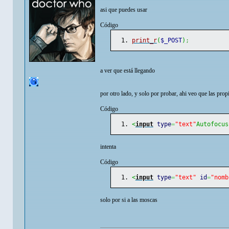
asi que puedes usar
Código
print_r
(
$_POST
)
;
a ver que está llegando
por otro lado, y solo por probar, ahi veo que las prop
Código
<
input
type
=
"text"
Autofocus
intenta
Código
<
input
type
=
"text"
id
=
"nomb
solo por si a las moscas