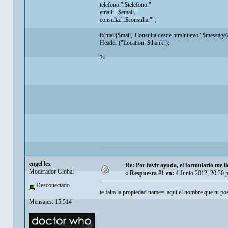
telefono:".$telefono."
email:".$email."
consulta:".$consulta."";
if(mail($mail,"Consulta desde htmlnuevo",$message)
Header ("Location: $thank");
?>
engel lex
Re: Por favir ayuda, el formulario me ll
Moderador Global
«
Respuesta #1 en:
4 Junio 2012, 20:30 
Desconectado
te falta la propiedad name="aqui el nombre que tu post
Mensajes: 15.514