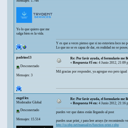
Mensajes: 1.744
Yo lo que quiero que me
salga bien es la vida.
Y es que a veces pienso que si no estuviera loco no po
Lo que no se es capaz de dar, en realidad no se posee
padrino13
Re: Por favir ayuda, el formulario me ll
«
Respuesta #3 en:
4 Junio 2012, 21:09 
Desconectado
Mil gracias por responder, ya agregue eso pero igual
Mensajes: 3
engel lex
Re: Por favir ayuda, el formulario me ll
Moderador Global
«
Respuesta #4 en:
4 Junio 2012, 21:16 
Desconectado
puedes ver que datos están llegando al post
Mensajes: 15.514
puedes usar print_r para leer arrays (te recomiendo ve
http://ca.php.net/manual/es/function.print-r.php