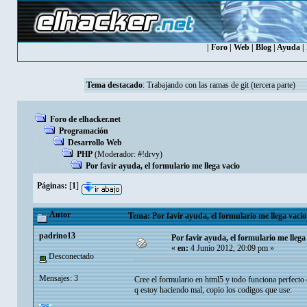
|
Foro
|
Web
|
Blog
|
Ayuda
|
Tema destacado
:
Trabajando con las ramas de git (tercera parte)
Foro de elhacker.net
Programación
Desarrollo Web
PHP
(Moderador:
#!drvy
)
Por favir ayuda, el formulario me llega vacio
Páginas:
[
1
]
Autor
Tema: Por favir ayuda, el formulario me llega vacio
padrino13
Por favir ayuda, el formulario me llega
«
en:
4 Junio 2012, 20:09 pm »
Desconectado
Mensajes: 3
Cree el formulario en html5 y todo funciona perfecto 
q estoy haciendo mal, copio los codigos que use: