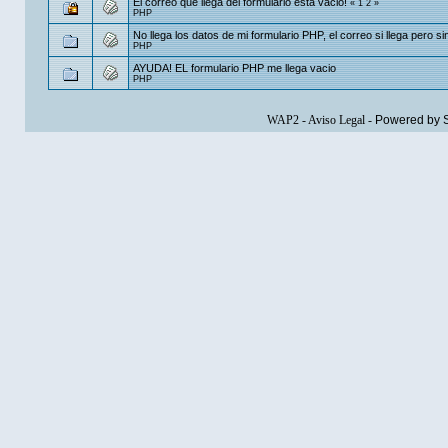
El correo que llega del formulario esta vacio!
«
1
2
»
PHP
No llega los datos de mi formulario PHP, el correo si llega pero sin
PHP
AYUDA! EL formulario PHP me llega vacio
PHP
WAP2
-
Aviso Legal
-
Powered by 