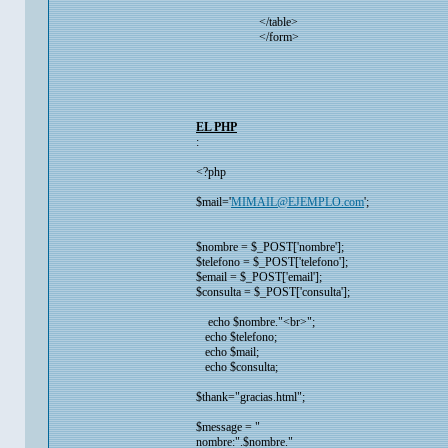
</table>
</form>
EL PHP
:
<?php
$mail='
MIMAIL@EJEMPLO.com
';
$nombre = $_POST['nombre'];
$telefono = $_POST['telefono'];
$email = $_POST['email'];
$consulta = $_POST['consulta'];
echo $nombre."<br>";
echo $telefono;
echo $mail;
echo $consulta;
$thank="gracias.html";
$message = "
nombre:".$nombre."