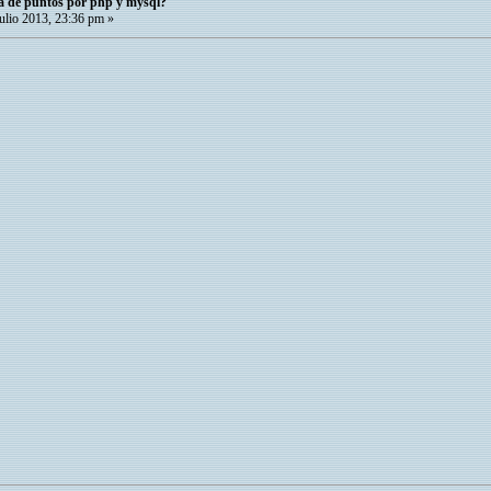
a de puntos por php y mysql?
ulio 2013, 23:36 pm »