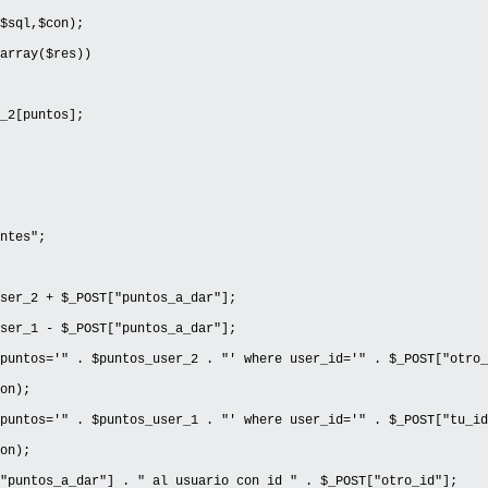
$sql,$con);
array($res))
2[puntos];
ntes";
ser_2 + $_POST["puntos_a_dar"];
ser_1 - $_POST["puntos_a_dar"];
puntos='" . $puntos_user_2 . "' where user_id='" . $_POST["otro_
on);
puntos='" . $puntos_user_1 . "' where user_id='" . $_POST["tu_id
on);
"puntos_a_dar"] . " al usuario con id " . $_POST["otro_id"];