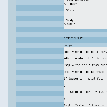
</strong></p>
</input>
</form>
</body>
</html>
y este es el PHP:
Código:
$con = mysql_connect("serv
$db = "nombre de la base d
$sql = "select * from punt
$res = mysql_db_query($db,
if ($user_1 = mysql_fetch_
{
$puntos_user_1 = $user_
}
$sql = "select * from punt