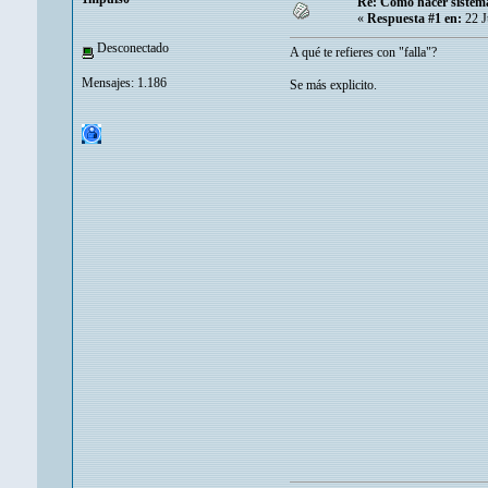
Re: Como hacer sistem
«
Respuesta #1 en:
22 J
Desconectado
A qué te refieres con "falla"?
Mensajes: 1.186
Se más explicito.