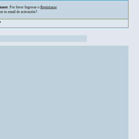
tante
. Por favor
Ingresar
o
Registrarse
ste tu
email de activación?
.
pm