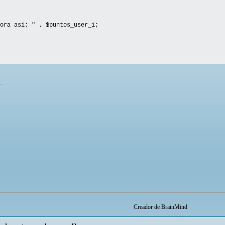
ora asi: " . $puntos_user_1;
..
Creador de BrainMind