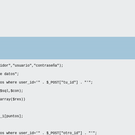
idor","usuario","contraseña");
e datos";
os where user_id='" . $_POST["tu_id"] . "'";
$sql,$con);
array($res))
1[puntos];
os where user_id='" . $_POST["otro_id"] . "'";