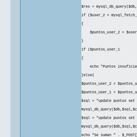
$res = mysql_db_query($db,
if ($user_2 = mysql_fetch_
{
$puntos_user_2 = $user_
}
if ($puntos_user_1
{
echo "Puntos insuficie
}else{
$puntos_user_2 = $puntos_u
$puntos_user_1 = $puntos_u
$sql = "update puntos set 
mysql_db_query($db,$sql,$c
$sql = "update puntos set 
mysql_db_query($db,$sql,$c
echo "Se suman " . $_POST[