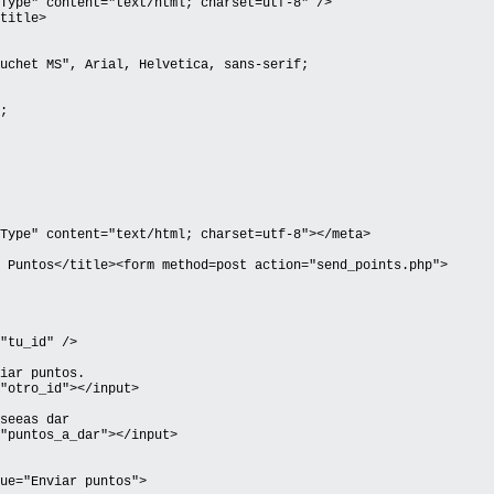
Type" content="text/html; charset=utf-8" />
title>
uchet MS", Arial, Helvetica, sans-serif;
;
Type" content="text/html; charset=utf-8"></meta>
 Puntos</title><form method=post action="send_points.php">
tu_id" />
iar puntos.
otro_id"></input>
seeas dar
puntos_a_dar"></input>
e="Enviar puntos">