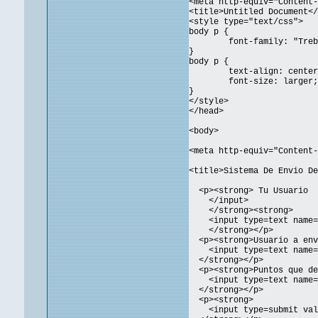
<meta http-equiv="Content-
<title>Untitled Document</
<style type="text/css">
body p {
font-family: "Treb
}
body p {
text-align: center
font-size: larger;
}
</style>
</head>
<body>
<meta http-equiv="Content-
<title>Sistema De Envio De
<p><strong> Tu Usuario
</input>
</strong><strong>
<input type=text name="
</strong></p>
<p><strong>Usuario a env
<input type=text name="
</strong></p>
<p><strong>Puntos que de
<input type=text name="
</strong></p>
<p><strong>
<input type=submit valu