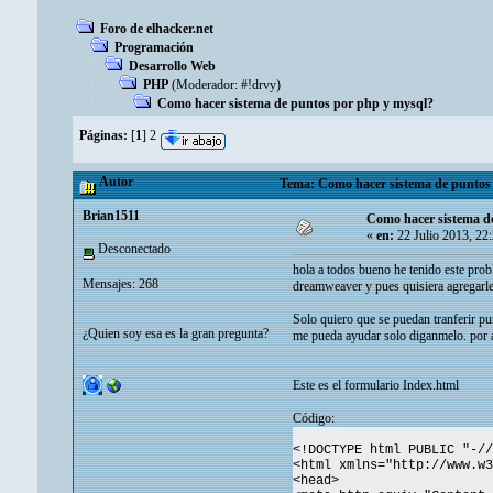
Foro de elhacker.net
Programación
Desarrollo Web
PHP
(Moderador:
#!drvy
)
Como hacer sistema de puntos por php y mysql?
Páginas:
[
1
]
2
Autor
Tema: Como hacer sistema de puntos 
Brian1511
Como hacer sistema d
«
en:
22 Julio 2013, 22
Desconectado
hola a todos bueno he tenido este pro
Mensajes: 268
dreamweaver y pues quisiera agregarle 
Solo quiero que se puedan tranferir pu
¿Quien soy esa es la gran pregunta?
me pueda ayudar solo diganmelo. por a
Este es el formulario Index.html
Código:
<!DOCTYPE html PUBLIC "-//
<html xmlns="http://www.w3
<head>