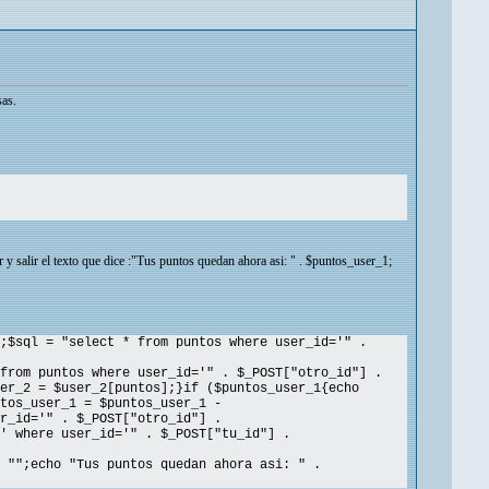
sas.
y salir el texto que dice :"Tus puntos quedan ahora asi: " . $puntos_user_1;
;$sql = "select * from puntos where user_id='" .
from puntos where user_id='" . $_POST["otro_id"] .
er_2 = $user_2[puntos];}if ($puntos_user_1{echo
tos_user_1 = $puntos_user_1 -
r_id='" . $_POST["otro_id"] .
' where user_id='" . $_POST["tu_id"] .
 "";echo "Tus puntos quedan ahora asi: " .