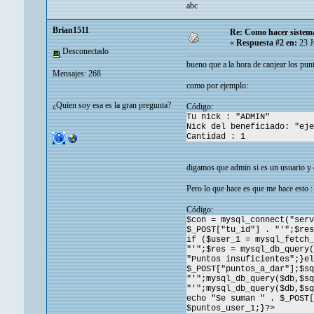
abc
Brian1511
Re: Como hacer sistem
«
Respuesta #2 en:
23 J
Desconectado
bueno que a la hora de canjear los punt
Mensajes: 268
como por ejemplo:
¿Quien soy esa es la gran pregunta?
Código:
Tu nick : "ADMIN"
Nick del beneficiado: "eje
Cantidad : 1
digamos que admin si es un usuario y e
Pero lo que hace es que me hace esto :
Código:
$con = mysql_connect("serv
$_POST["tu_id"] . "'";$res
if ($user_1 = mysql_fetch_
"'";$res = mysql_db_query(
"Puntos insuficientes";}el
$_POST["puntos_a_dar"];$sq
"'";mysql_db_query($db,$sq
"'";mysql_db_query($db,$sq
echo "Se suman " . $_POST[
$puntos_user_1;}?>