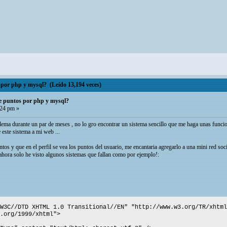
por php y mysql? (Leído 13,194 veces)
e puntos por php y mysql?
:24 pm »
blema durante un par de meses , no lo gro encontrar un sistema sencillo que me haga unas funci
este sistema a mi web ...
ntos y que en el perfil se vea los puntos del usuario, me encantaria agregarlo a una mini red so
hora solo he visto algunos sistemas que fallan como por ejemplo!:
W3C//DTD XHTML 1.0 Transitional//EN" "http://www.w3.org/TR/xhtml
.org/1999/xhtml">