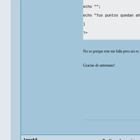
echo "";
echo "Tus puntos quedan ah
}
?>
No se porque este me falla pero asi es.
Gracias de antemano!
1mpuls0