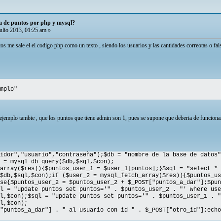
a de puntos por php y mysql?
ulio 2013, 01:25 am »
os me sale el el codigo php como un texto , siendo los usuarios y las cantidades correotas o fal
mplo"
jemplo tambie , que los puntos que tiene admin son 1, pues se supone que deberia de funcionar 
idor","usuario","contraseña");$db = "nombre de la base de datos"
 = mysql_db_query($db,$sql,$con);
array($res)){$puntos_user_1 = $user_1[puntos];}$sql = "select * 
$db,$sql,$con);if ($user_2 = mysql_fetch_array($res)){$puntos_us
se{$puntos_user_2 = $puntos_user_2 + $_POST["puntos_a_dar"];$pun
l = "update puntos set puntos='" . $puntos_user_2 . "' where use
l,$con);$sql = "update puntos set puntos='" . $puntos_user_1 . "
l,$con);
"puntos_a_dar"] . " al usuario con id " . $_POST["otro_id"];echo