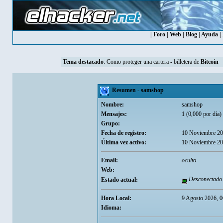
|
Foro
|
Web
|
Blog
|
Ayuda
|
Tema destacado
:
Como proteger una cartera - billetera de
Bitcoin
Resumen - samshop
Nombre:
samshop
Mensajes:
1 (0,000 por día)
Grupo:
Fecha de registro:
10 Noviembre 20
Última vez activo:
10 Noviembre 20
Email:
oculto
Web:
Desconectado
Estado actual:
Hora Local:
9 Agosto 2026, 0
Idioma: