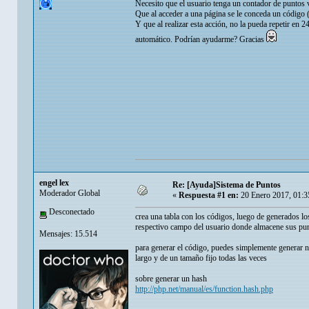
Necesito que el usuario tenga un contador de puntos v
Que al acceder a una página se le conceda un código
Y que al realizar esta acción, no la pueda repetir en
automático. Podrían ayudarme? Gracias
engel lex
Re: [Ayuda]Sistema de Puntos
Moderador Global
«
Respuesta #1 en:
20 Enero 2017, 01:3
Desconectado
crea una tabla con los códigos, luego de generados los
respectivo campo del usuario donde almacene sus punto
Mensajes: 15.514
para generar el código, puedes simplemente generar 
largo y de un tamaño fijo todas las veces
sobre generar un hash
http://php.net/manual/es/function.hash.php