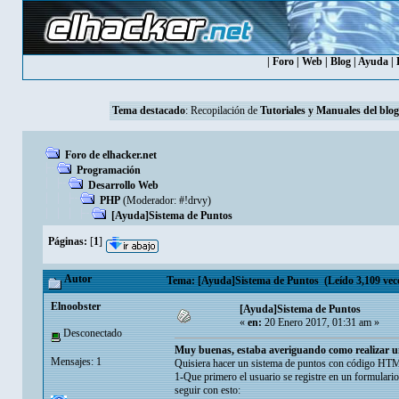
|
Foro
|
Web
|
Blog
|
Ayuda
|
Tema destacado
: Recopilación de
Tutoriales y Manuales del blog
Foro de elhacker.net
Programación
Desarrollo Web
PHP
(Moderador:
#!drvy
)
[Ayuda]Sistema de Puntos
Páginas:
[
1
]
Autor
Tema: [Ayuda]Sistema de Puntos (Leído 3,109 vec
Elnoobster
[Ayuda]Sistema de Puntos
«
en:
20 Enero 2017, 01:31 am »
Desconectado
Muy buenas, estaba averiguando como realizar un
Mensajes: 1
Quisiera hacer un sistema de puntos con código HT
1-Que primero el usuario se registre en un formulari
seguir con esto: