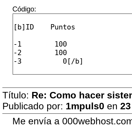
Código:
[b]ID Puntos
-1 100
-2 100
-3 0[/b]
Título:
Re: Como hacer siste
Publicado por:
1mpuls0
en
23
Me envía a 000webhost.com