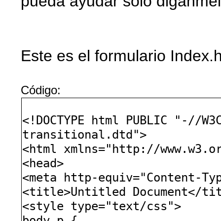
pueda ayudar solo diganmelo
Este es el formulario Index.
Código:
<!DOCTYPE html PUBLIC "-//W3
transitional.dtd">
<html xmlns="http://www.w3.o
<head>
<meta http-equiv="Content-Ty
<title>Untitled Document</ti
<style type="text/css">
body p {