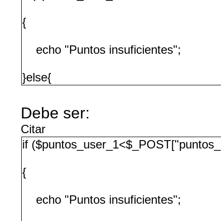
{
echo "Puntos insuficientes";
}else{
Debe ser:
Citar
if ($puntos_user_1<$_POST["puntos_
{
echo "Puntos insuficientes";