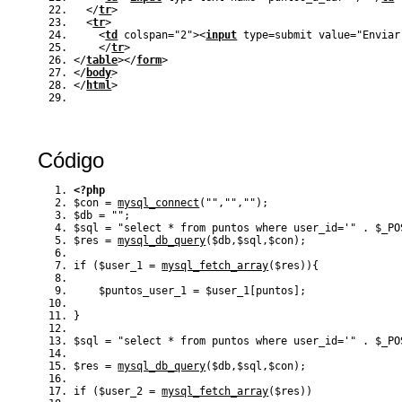
<
/
tr
>
<
tr
>
<
td
colspan
=
"2"
><
input
type
=
submit 
value
=
"Enviar
<
/
tr
>
<
/
table
><
/
form
>
<
/
body
>
<
/
html
>
Código
<?php
$con
=
mysql_connect
(
""
,
""
,
""
)
;
$db
=
""
;
$sql
=
"select * from puntos where user_id='"
.
$_PO
$res
=
mysql_db_query
(
$db
,
$sql
,
$con
)
;
if
(
$user_1
=
mysql_fetch_array
(
$res
)
)
{
$puntos_user_1
=
$user_1
[
puntos
]
;
}
$sql
=
"select * from puntos where user_id='"
.
$_PO
$res
=
mysql_db_query
(
$db
,
$sql
,
$con
)
;
if
(
$user_2
=
mysql_fetch_array
(
$res
)
)