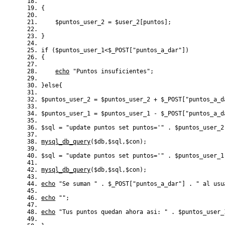
{
$puntos_user_2
=
$user_2
[
puntos
]
;
}
if
(
$puntos_user_1
<
$_POST
[
"puntos_a_dar"
]
)
{
echo
"Puntos insuficientes"
;
}
else
{
$puntos_user_2
=
$puntos_user_2
+
$_POST
[
"puntos_a_d
$puntos_user_1
=
$puntos_user_1
-
$_POST
[
"puntos_a_d
$sql
=
"update puntos set puntos='"
.
$puntos_user_2
mysql_db_query
(
$db
,
$sql
,
$con
)
;
$sql
=
"update puntos set puntos='"
.
$puntos_user_1
mysql_db_query
(
$db
,
$sql
,
$con
)
;
echo
"Se suman "
.
$_POST
[
"puntos_a_dar"
]
.
" al usu
echo
""
;
echo
"Tus puntos quedan ahora asi: "
.
$puntos_user_