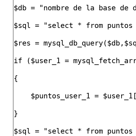
$db = "nombre de la base de 
$sql = "select * from puntos
$res = mysql_db_query($db,$s
if ($user_1 = mysql_fetch_ar
{
$puntos_user_1 = $user_1[
}
$sql = "select * from puntos