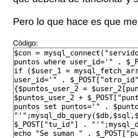
Pero lo que hace es que me
Código:
$con = mysql_connect("servid
puntos where user_id='" . $_
if ($user_1 = mysql_fetch_ar
user_id='" . $_POST["otro_id
{$puntos_user_2 = $user_2[pu
$puntos_user_2 + $_POST["pun
puntos set puntos='" . $punt
"'";mysql_db_query($db,$sql,
$_POST["tu_id"] . "'";mysql_
echo "Se suman " . $_POST["p