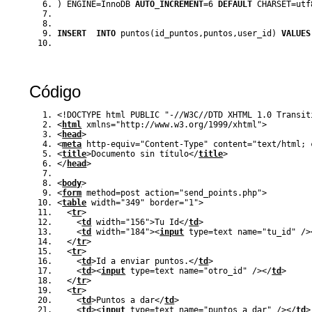
)
 ENGINE
=
InnoDB 
AUTO_INCREMENT
=
6
DEFAULT
 CHARSET
=
utf
INSERT
INTO
 puntos
(
id_puntos
,
puntos
,
user_id
)
VALUES
Código
<!DOCTYPE html PUBLIC "-//W3C//DTD XHTML 1.0 Transit
<
html
 xmlns
=
"http://www.w3.org/1999/xhtml"
>
<
head
>
<
meta
http-equiv
=
"Content-Type"
content
=
"text/html; 
<
title
>
Documento sin título
<
/
title
>
<
/
head
>
<
body
>
<
form
method
=
post 
action
=
"send_points.php"
>
<
table
width
=
"349"
border
=
"1"
>
<
tr
>
<
td
width
=
"156"
>
Tu Id
<
/
td
>
<
td
width
=
"184"
><
input
type
=
text
name
=
"tu_id"
/
>
<
/
tr
>
<
tr
>
<
td
>
Id a enviar puntos.
<
/
td
>
<
td
><
input
type
=
text
name
=
"otro_id"
/
><
/
td
>
<
/
tr
>
<
tr
>
<
td
>
Puntos a dar
<
/
td
>
<
td
><
input
type
=
text
name
=
"puntos_a_dar"
/
><
/
td
>