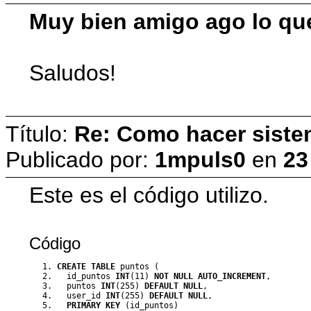
Muy bien amigo ago lo que
Saludos!
Título:
Re: Como hacer siste
Publicado por:
1mpuls0
en
23
Este es el código utilizo.
Código
CREATE
TABLE
 puntos 
(
  id_puntos 
INT
(
11
)
NOT
NULL
AUTO_INCREMENT
,
  puntos 
INT
(
255
)
DEFAULT
NULL
,
  user_id 
INT
(
255
)
DEFAULT
NULL
,
PRIMARY
KEY
(
id_puntos
)