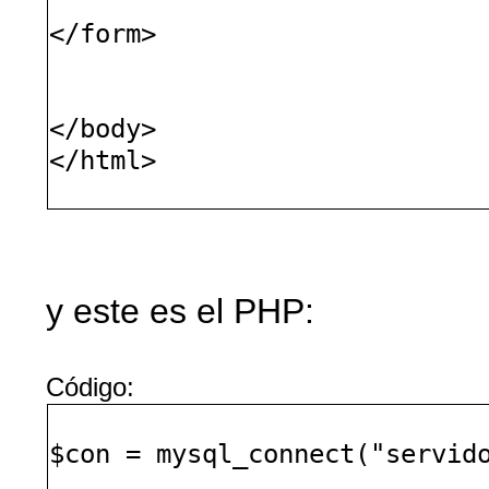
</form>
</body>
</html>
y este es el PHP:
Código:
$con = mysql_connect("servid