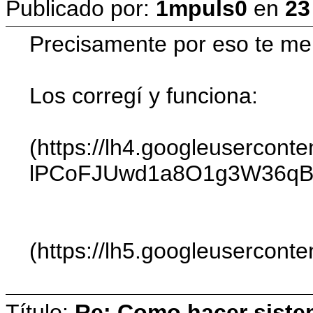
Publicado por:
1mpuls0
en
23
Precisamente por eso te men
Los corregí y funciona:
(https://lh4.googleuserco
lPCoFJUwd1a8O1g3W36q
(https://lh5.googleuserc
Título:
Re: Como hacer siste