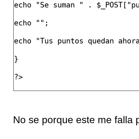
echo "Se suman " . $_POST["p
echo "";
echo "Tus puntos quedan ahor
}
?>
No se porque este me falla p