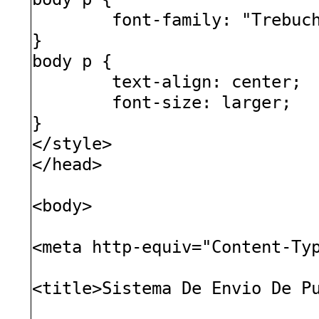
font-family: "Trebuc
}
body p {
text-align: center;
font-size: larger;
}
</style>
</head>
<body>
<meta http-equiv="Content-Ty
<title>Sistema De Envio De P