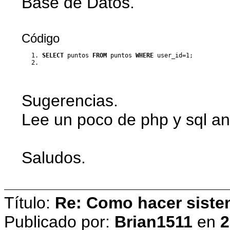
Base de Datos.
Código
SELECT
 puntos 
FROM
 puntos 
WHERE
 user_id
=
1
;
Sugerencias.
Lee un poco de php y sql an
Saludos.
Título:
Re: Como hacer siste
Publicado por:
Brian1511
en
2