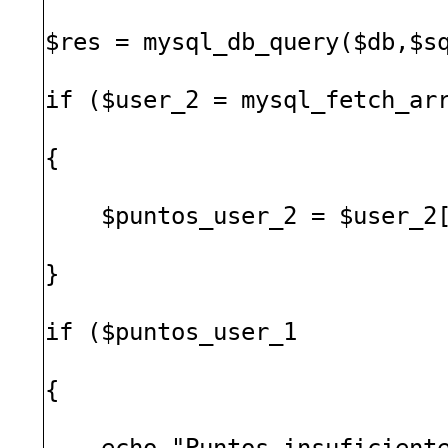
$res = mysql_db_query($db,$s
if ($user_2 = mysql_fetch_ar
{
$puntos_user_2 = $user_2[
}
if ($puntos_user_1
{
echo "Puntos insuficiente