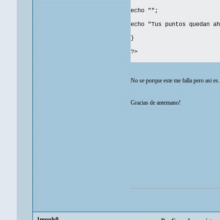
echo "";
echo "Tus puntos quedan ah
}
?>
No se porque este me falla pero asi es.
Gracias de antemano!
1mpuls0