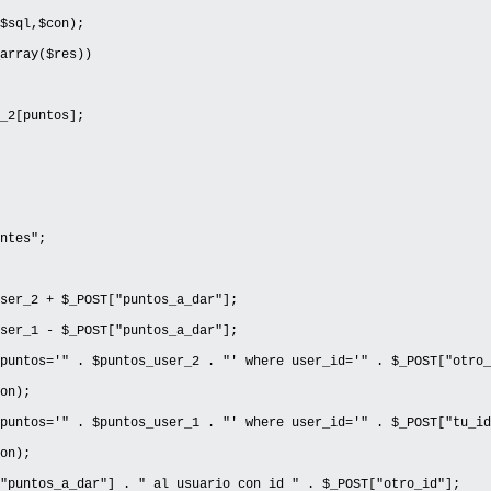
$sql,$con);
array($res))
2[puntos];
ntes";
ser_2 + $_POST["puntos_a_dar"];
ser_1 - $_POST["puntos_a_dar"];
puntos='" . $puntos_user_2 . "' where user_id='" . $_POST["otro_
on);
puntos='" . $puntos_user_1 . "' where user_id='" . $_POST["tu_id
on);
"puntos_a_dar"] . " al usuario con id " . $_POST["otro_id"];