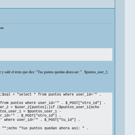
sas.
y salir el texto que dice :"Tus puntos quedan ahora asi: " . $puntos_user_1;
;$sql = "select * from puntos where user_id='" .
from puntos where user_id='" . $_POST["otro_id"] .
er_2 = $user_2[puntos];}if ($puntos_user_1{echo
tos_user_1 = $puntos_user_1 -
r_id='" . $_POST["otro_id"] .
' where user_id='" . $_POST["tu_id"] .
 "";echo "Tus puntos quedan ahora asi: " .