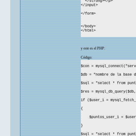
</strong></p>
</input>
</form>
</body>
</html>
y este es el PHP:
Código:
$con = mysql_connect("serv
$db = "nombre de la base d
$sql = "select * from punt
$res = mysql_db_query($db,
if ($user_1 = mysql_fetch_
{
$puntos_user_1 = $user_
}
$sql = "select * from punt