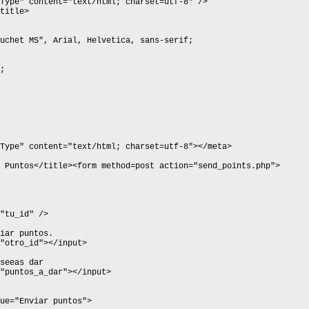
Type" content="text/html; charset=utf-8" />
title>
uchet MS", Arial, Helvetica, sans-serif;
;
Type" content="text/html; charset=utf-8"></meta>
 Puntos</title><form method=post action="send_points.php">
tu_id" />
iar puntos.
otro_id"></input>
seeas dar
puntos_a_dar"></input>
e="Enviar puntos">