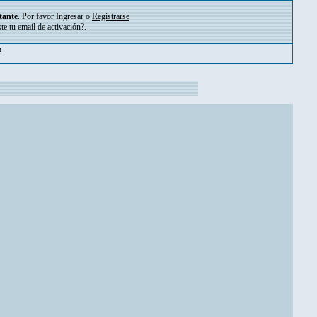
tante
. Por favor
Ingresar
o
Registrarse
ste tu
email de activación?
.
pm