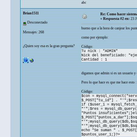
abc
Brian1511
Re: Como hacer sistem
«
Respuesta #2 en:
23 J
Desconectado
bueno que a la hora de canjear los punt
Mensajes: 268
como por ejemplo:
¿Quien soy esa es la gran pregunta?
Código:
Tu nick : "ADMIN"
Nick del beneficiado: "eje
Cantidad : 1
digamos que admin si es un usuario y e
Pero lo que hace es que me hace esto :
Código:
$con = mysql_connect("serv
$_POST["tu_id"] . "'";$res
if ($user_1 = mysql_fetch_
"'";$res = mysql_db_query(
"Puntos insuficientes";}el
$_POST["puntos_a_dar"];$sq
"'";mysql_db_query($db,$sq
"'";mysql_db_query($db,$sq
echo "Se suman " . $_POST[
$puntos_user_1;}?>