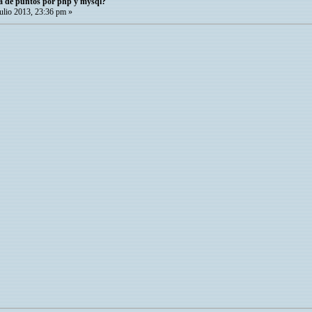
a de puntos por php y mysql?
ulio 2013, 23:36 pm »