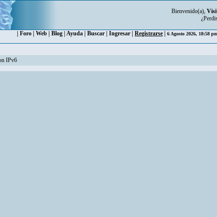
Bienvenido(a),
Visi
¿Perdi
|
Foro
|
Web
|
Blog
|
Ayuda
|
Buscar
|
Ingresar
|
Registrarse
|
6 Agosto 2026, 18:58 
con IPv6