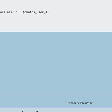
ora asi: " . $puntos_user_1;
..
Creador de BrainMind