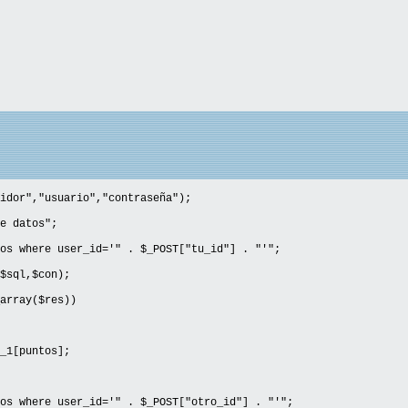
idor","usuario","contraseña");
e datos";
os where user_id='" . $_POST["tu_id"] . "'";
$sql,$con);
array($res))
1[puntos];
os where user_id='" . $_POST["otro_id"] . "'";