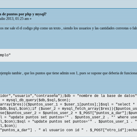
a de puntos por php y mysql?
ulio 2013, 01:25 am »
os me sale el el codigo php como un texto , siendo los usuarios y las cantidades correotas o fal
mplo"
jemplo tambie , que los puntos que tiene admin son 1, pues se supone que deberia de funcionar 
idor","usuario","contraseña");$db = "nombre de la base de datos"
 = mysql_db_query($db,$sql,$con);
array($res)){$puntos_user_1 = $user_1[puntos];}$sql = "select * 
$db,$sql,$con);if ($user_2 = mysql_fetch_array($res)){$puntos_us
se{$puntos_user_2 = $puntos_user_2 + $_POST["puntos_a_dar"];$pun
l = "update puntos set puntos='" . $puntos_user_2 . "' where use
l,$con);$sql = "update puntos set puntos='" . $puntos_user_1 . "
l,$con);
"puntos_a_dar"] . " al usuario con id " . $_POST["otro_id"];echo