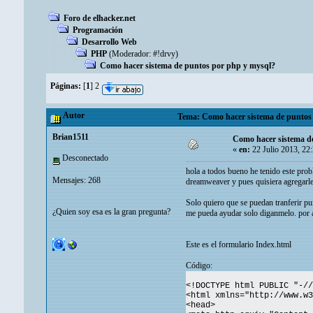
Foro de elhacker.net
Programación
Desarrollo Web
PHP
(Moderador:
#!drvy
)
Como hacer sistema de puntos por php y mysql?
Páginas:
[
1
]
2
Autor
Tema: Como hacer sistema de puntos 
Brian1511
Como hacer sistema d
«
en:
22 Julio 2013, 22
Desconectado
hola a todos bueno he tenido este pro
Mensajes: 268
dreamweaver y pues quisiera agregarle 
Solo quiero que se puedan tranferir pu
¿Quien soy esa es la gran pregunta?
me pueda ayudar solo diganmelo. por a
Este es el formulario Index.html
Código:
<!DOCTYPE html PUBLIC "-//
<html xmlns="http://www.w3
<head>