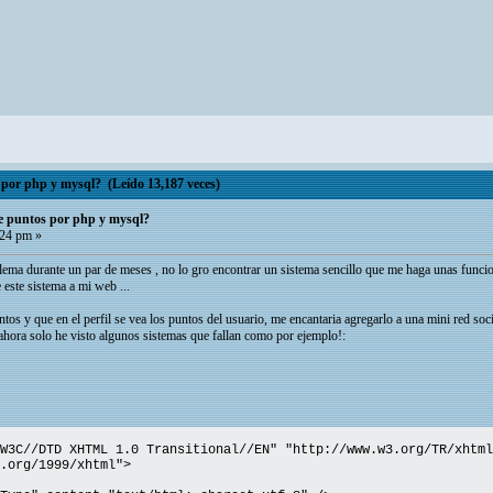
por php y mysql? (Leído 13,187 veces)
e puntos por php y mysql?
:24 pm »
blema durante un par de meses , no lo gro encontrar un sistema sencillo que me haga unas funci
este sistema a mi web ...
ntos y que en el perfil se vea los puntos del usuario, me encantaria agregarlo a una mini red so
hora solo he visto algunos sistemas que fallan como por ejemplo!:
W3C//DTD XHTML 1.0 Transitional//EN" "http://www.w3.org/TR/xhtml
.org/1999/xhtml">