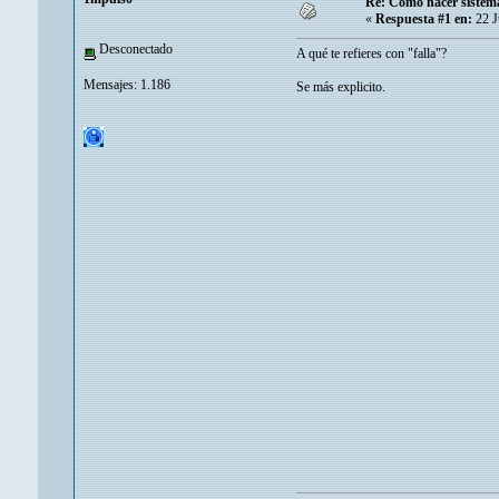
Re: Como hacer sistem
«
Respuesta #1 en:
22 J
Desconectado
A qué te refieres con "falla"?
Mensajes: 1.186
Se más explicito.