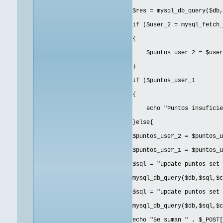
$res = mysql_db_query($db,
if ($user_2 = mysql_fetch_
{
$puntos_user_2 = $user_
}
if ($puntos_user_1
{
echo "Puntos insuficie
}else{
$puntos_user_2 = $puntos_u
$puntos_user_1 = $puntos_u
$sql = "update puntos set 
mysql_db_query($db,$sql,$c
$sql = "update puntos set 
mysql_db_query($db,$sql,$c
echo "Se suman " . $_POST[