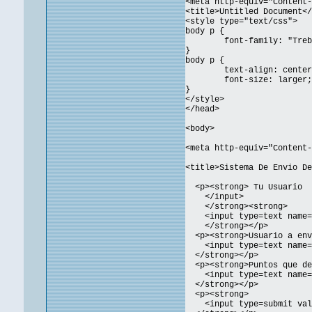
<meta http-equiv="Content-
<title>Untitled Document</
<style type="text/css">
body p {
font-family: "Treb
}
body p {
text-align: center
font-size: larger;
}
</style>
</head>
<body>
<meta http-equiv="Content-
<title>Sistema De Envio De
<p><strong> Tu Usuario
</input>
</strong><strong>
<input type=text name="
</strong></p>
<p><strong>Usuario a env
<input type=text name="
</strong></p>
<p><strong>Puntos que de
<input type=text name="
</strong></p>
<p><strong>
<input type=submit valu