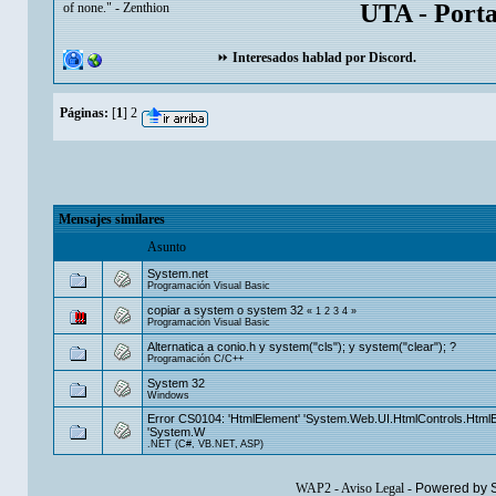
UTA - Port
of none." - Zenthion
⏩
Interesados hablad por Discord.
Páginas:
[
1
]
2
Mensajes similares
Asunto
System.net
Programación Visual Basic
copiar a system o system 32
«
1
2
3
4
»
Programación Visual Basic
Alternatica a conio.h y system("cls"); y system("clear"); ?
Programación C/C++
System 32
Windows
Error CS0104: 'HtmlElement' 'System.Web.UI.HtmlControls.HtmlE
'System.W
.NET (C#, VB.NET, ASP)
WAP2
-
Aviso Legal
-
Powered by 