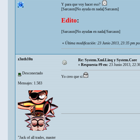
Y para que voy hacer eso?
[Sarcasm]No ayuda en nada[/Sarcasm]
Edito
:
[Sarcasm]No ayuda
s
en nada[/Sarcasm]
«
Última modificación: 23 Junio 2013, 23:35 pm p
z3nth10n
Re: System.Xml.Linq y System.Core
«
Respuesta #9 en:
23 Junio 2013, 22:3
Desconectado
Yo creo que si
Mensajes: 1.583
"Jack of all trades, master