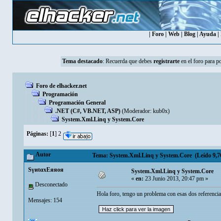
|
Foro
|
Web
|
Blog
|
Ayuda
|
Tema destacado
:
Recuerda que debes
registrarte
en el foro para p
Foro de elhacker.net
Programación
Programación General
.NET (C#, VB.NET, ASP)
(Moderador:
kub0x
)
System.Xml.Linq y System.Core
Páginas:
[
1
]
2
Autor
Tema: System.Xml.Linq y System.Core (Leído 9,76
SγиtαxEяяoя
System.Xml.Linq y System.Core
«
en:
23 Junio 2013, 20:47 pm »
Desconectado
Hola foro, tengo un problema con esas dos referencia
Mensajes: 154