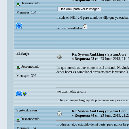
Desconectado
Mensajes: 154
Instale el .NET 2.0 pero windows dijo que ya estaba
pero sin resultados
El Benjo
Re: System.Xml.Linq y System.Core
«
Respuesta #3 en:
23 Junio 2013, 21:1
Desconectado
Lo que sucede es que, como te está diciendo Novluck
debes hacer es compilar el proyecto para la versión 3
Mensajes: 392
www.es.neftis-ai.com
Sí hay un mejor lenguaje de programación y es ese con
SγиtαxEяяoя
Re: System.Xml.Linq y System.Core
«
Respuesta #4 en:
23 Junio 2013, 21:2
Desconectado
Prodra ser algo estupido de mi parte, pero nunca he 
Mensajes: 154