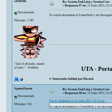
z3nth10n
Re: System.Xml.Linq y System.Core
«
Respuesta #7 en:
23 Junio 2013, 22:1
Desconectado
Yo cojería desintalaria tu FrameWork y me descargarí
Mensajes: 1.583
"Jack of all trades, master
UTA - Port
of none." - Zenthion
⏩
Interesados hablad por Discord.
SγиtαxEяяoя
Re: System.Xml.Linq y System.Core
«
Respuesta #8 en:
23 Junio 2013, 22:2
Desconectado
Cita de: Ikillnukes en 23 Junio 2013, 22:14 pm
Mensajes: 154
Yo cojería desintalaria tu FrameWork y me descarga