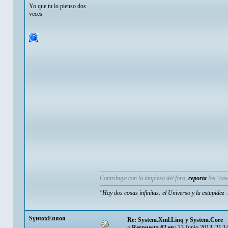
Yo que tu lo pienso dos
veces
Contribuye con la limpieza del foro,
reporta
los "ca
"Hay dos cosas infinitas: el Universo y la estupide
SγиtαxEяяoя
Re: System.Xml.Linq y System.Core
«
Respuesta #2 en:
23 Junio 2013, 21:1