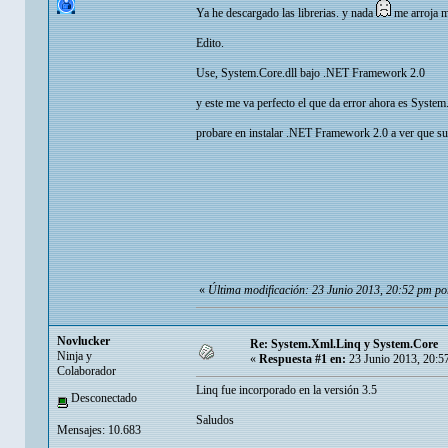
Ya he descargado las librerias. y nada
me arroja ma
Edito.
Use, System.Core.dll bajo .NET Framework 2.0
y este me va perfecto el que da error ahora es Syste
probare en instalar .NET Framework 2.0 a ver que s
«
Última modificación: 23 Junio 2013, 20:52 pm p
Novlucker
Re: System.Xml.Linq y System.Core
Ninja y
«
Respuesta #1 en:
23 Junio 2013, 20:5
Colaborador
Linq fue incorporado en la versión 3.5
Desconectado
Saludos
Mensajes: 10.683