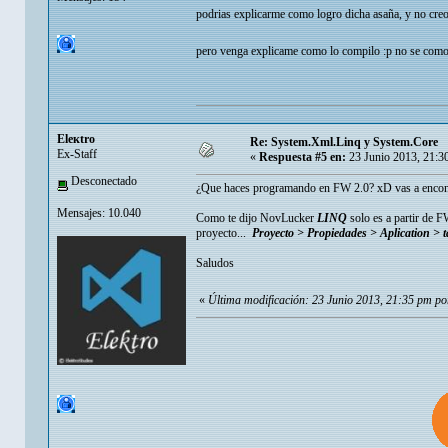
podrias explicarme como logro dicha asaña, y no creo 
pero venga explicame como lo compilo :p no se com
Eleкtro
Re: System.Xml.Linq y System.Core
Ex-Staff
«
Respuesta #5 en:
23 Junio 2013, 21:3
Desconectado
¿Que haces programando en FW 2.0? xD vas a encontra
Mensajes: 10.040
Como te dijo NovLucker
LINQ
solo es a partir de F
proyecto...
Proyecto > Propiedades > Aplication > 
Saludos
«
Última modificación: 23 Junio 2013, 21:35 pm p