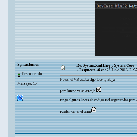
SγиtαxEяяoя
Re: System.Xml.Linq y System.Core
«
Respuesta #6 en:
23 Junio 2013, 21:3
Desconectado
No se, el VB estaba algo loco :p ajajja
Mensajes: 154
pero bueno ya se arreglo
tengo algunas lineas de codigo mal organizadas pero 
pueden cerrar el tema