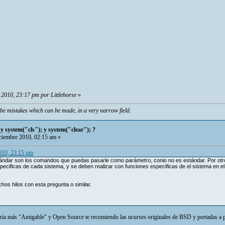
 2010, 23:17 pm por Littlehorse
»
he mistakes which can be made, in a very narrow field.
 y system("cls"); y system("clear"); ?
iembre 2010, 02:15 am »
2010, 23:15 pm
tándar son los comandos que puedas pasarle como parámetro, conio no es estándar. Por otro 
specificas de cada sistema, y se deben realizar con funciones especificas de el sistema en el 
os hilos con esta pregunta o similar.
breria más "Amigable" y Open Source te recomiendo las ncurses originales de BSD y portadas 