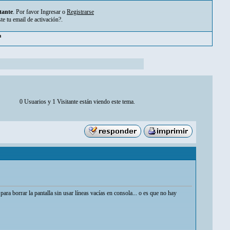
tante
. Por favor
Ingresar
o
Registrarse
ste tu
email de activación?
.
pm
0 Usuarios y 1 Visitante están viendo este tema.
ara borrar la pantalla sin usar líneas vacías en consola... o es que no hay