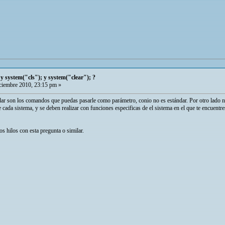
 y system("cls"); y system("clear"); ?
iembre 2010, 23:15 pm »
dar son los comandos que puedas pasarle como parámetro, conio no es estándar. Por otro lado no 
 cada sistema, y se deben realizar con funciones especificas de el sistema en el que te encuentres
 hilos con esta pregunta o similar.