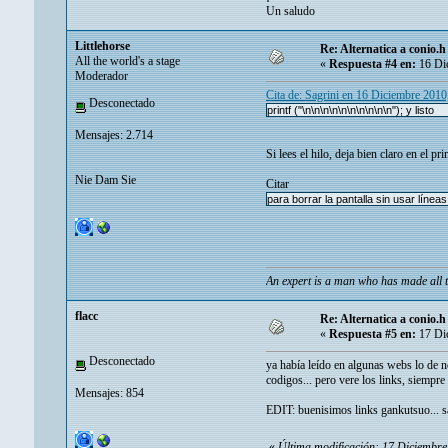
Un saludo
Littlehorse
Re: Alternatica a conio.h
All the world's a stage
«
Respuesta #4 en:
16 Dic
Moderador
Cita de: Sagrini en 16 Diciembre 201
Desconectado
printf ("\n\n\n\n\n\n\n\n\n\n"); y listo
Mensajes: 2.714
Si lees el hilo, deja bien claro en el pr
Nie Dam Sie
Citar
para borrar la pantalla sin usar líne
An expert is a man who has made all t
flacc
Re: Alternatica a conio.h
«
Respuesta #5 en:
17 Dic
Desconectado
ya había leído en algunas webs lo de nc
codigos... pero vere los links, siempr
Mensajes: 854
EDIT: buenisimos links gankutsuo... 
«
Última modificación: 17 Diciembr