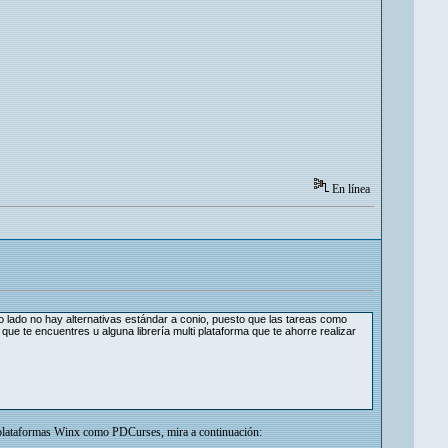
En línea
lado no hay alternativas estándar a conio, puesto que las tareas como
que te encuentres u alguna librería multi plataforma que te ahorre realizar
a plataformas Winx como PDCurses, mira a continuación: