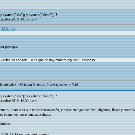
 y system("cls"); y system("clear"); ?
iembre 2010, 19:16 pm »
0, 18:44 pm
imer post que:
as vacías en consola... o es que no hay manera alguna?...saludoss
he mistakes which can be made, in a very narrow field.
 y system("cls"); y system("clear"); ?
iembre 2010, 16:55 pm »
urses, lo malo es que nesecita instalación, y pense en algo mas facil, digamos, llegar y compila 
e es bueno leer cosas nuevas..saludos
saludoss
e 2010, 17:18 pm por mini_nauta
»