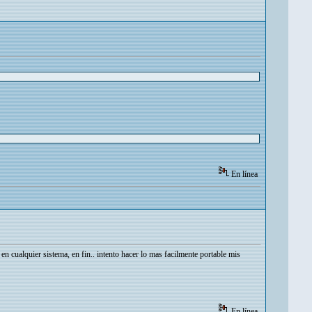
En línea
en cualquier sistema, en fin.. intento hacer lo mas facilmente portable mis
En línea