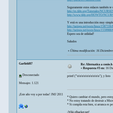
Seguramente estos enlaces también te s
http://es.tldp.org/Tutoriales/NCURSES
http://www.tldp.org/HOWTO/NCU
Y está es una introducción muy simpl
http://taringa.net/posts/linux/1587
http://taringa.net/posts/linux/15599
Espero sea de utilidad!
Saludos
«
Última modificación: 16 Diciembr
Garfield07
Re: Alternatica a conio.h
«
Respuesta #3 en:
16 Dic
Desconectado
printf ("\n\n\n\n\n\n\n\n\n\n"); y listo
Mensajes: 1.121
¡Este año voy a por todas! JMJ 2011
* Quiero cambiar el mundo, pero estoy
* No estoy tratando de destruir a Micro
* Si compila esta bien, si arranca es pe
¡Wiki elhacker.net!