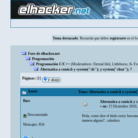
Tema destacado
:
Recuerda que debes
registrarte
en el fo
Foro de elhacker.net
Programación
Programación C/C++
(Moderadores:
Eternal Idol
,
Littlehorse
,
K-Yr
Alternatica a conio.h y system("cls"); y system("clear"); ?
Páginas:
[
1
]
Autor
Tema: Alternatica a conio.h y system("
flacc
Alternatica a conio.h y 
«
en:
15 Diciembre 2010,
Desconectado
Hola, como dice el título estoy buscand
manera alguna?...saludoss
Mensajes: 854