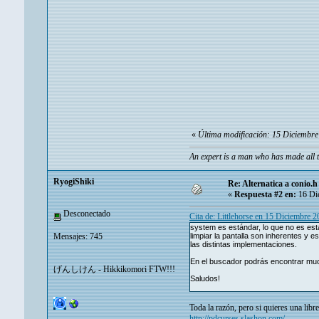
«
Última modificación: 15 Diciembre
An expert is a man who has made all t
RyogiShiki
Re: Alternatica a conio.h
«
Respuesta #2 en:
16 Dic
Desconectado
Cita de: Littlehorse en 15 Diciembre 
system es estándar, lo que no es es
Mensajes: 745
limpiar la pantalla son inherentes y e
las distintas implementaciones.
En el buscador podrás encontrar much
げんしけん - Hikkikomori FTW!!!
Saludos!
Toda la razón, pero si quieres una li
http://pdcurses.slashon.com/