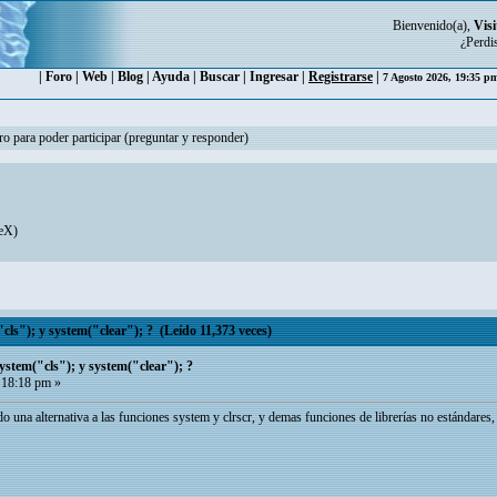
Bienvenido(a),
Visi
¿Perdi
|
Foro
|
Web
|
Blog
|
Ayuda
|
Buscar
|
Ingresar
|
Registrarse
|
7 Agosto 2026, 19:35 
ro para poder participar (preguntar y responder)
eX
)
cls"); y system("clear"); ? (Leído 11,373 veces)
system("cls"); y system("clear"); ?
 18:18 pm »
o una alternativa a las funciones system y clrscr, y demas funciones de librerías no estándares, p