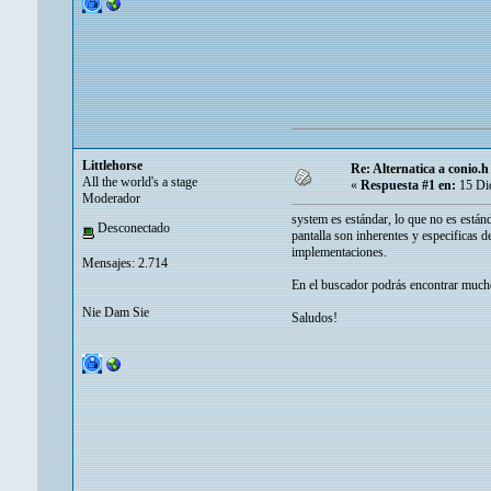
Littlehorse
Re: Alternatica a conio.h
All the world's a stage
«
Respuesta #1 en:
15 Dic
Moderador
system es estándar, lo que no es están
Desconectado
pantalla son inherentes y especificas de
implementaciones.
Mensajes: 2.714
En el buscador podrás encontrar muchos
Nie Dam Sie
Saludos!