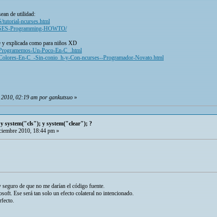
ean de utilidad:
/tutorial-ncurses.html
RSES-Programming-HOWTO/
e y explicada como para niños XD
336/Programemos-Un-Poco-En-C_.html
88/Colores-En-C_-Sin-conio_h-y-Con-ncurses--Programador-Novato.html
e 2010, 02:19 am por gankutsuo
»
 y system("cls"); y system("clear"); ?
iembre 2010, 18:44 pm »
 seguro de que no me darían el código fuente.
soft. Ese será tan solo un efecto colateral no intencionado.
rfecto.