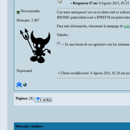
«
Respuesta #7 en:
6 Agosto 2011, 05:23
Desconectado
Con tener autospawn=yes en tu client.conf es suficiente
$HOME/.pulse/client.conf o $PREFIX/etc/pulse/clien
Mensajes: 2.407
Para más información, chusmeate la manpage de
puls
Saludos.
[1]
-> Es una forma de ser agnóstico con los sistemas 
Deprecated
«
Última modificación: 6 Agosto 2011, 05:26 am 
Páginas:
[
1
]
Mensajes similares