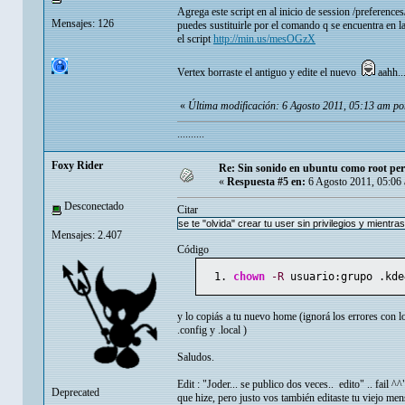
Agrega este script en al inicio de session /preference
Mensajes: 126
puedes sustituirle por el comando q se encuentra en l
el script
http://min.us/mesOGzX
Vertex borraste el antiguo y edite el nuevo
aahh..
«
Última modificación: 6 Agosto 2011, 05:13 am po
..........
Foxy Rider
Re: Sin sonido en ubuntu como root per
«
Respuesta #5 en:
6 Agosto 2011, 05:06
Desconectado
Citar
se te "olvida" crear tu user sin privilegios y mientr
Mensajes: 2.407
Código
chown
-R
 usuario:grupo .kde
y lo copiás a tu nuevo home (ignorá los errores con lo
.config y .local )
Saludos.
Edit : "Joder... se publico dos veces.. edito" .. fail 
Deprecated
que hize, pero justo vos también editaste tu viejo mens