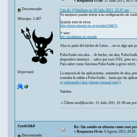
«
Respuesta #3 en:
31 Julio 2011, 00:57 
Desconectado
Cita de: @Sthéfano en 30 Julio 2011, 22:47 pm
Yo tampoco puedo entrar a la configuración de sonid
Mensajes: 2.407
Quizás esto te sirva:
http://www.ubuntu-es.org/node/138671
Y sino:
Ver resultados en google
Alsa es parte del núcleo de Linux ... no es algo que 
PulseAudio usa alsa ... de hecho, sin alsa, PulseAudi
dispositivo dummy) ... salvo que uses OSS, pero no 
Para saber como funciona PulseAudio a groso nivel, mir
Deprecated
La mayoría de las aplicaciones, entienden de alsa, pe
routeaba la salida a PulseAudio... hasta que las apli
q=pulseaudio+alsa+plugin+asound.conf
)
Saludos.
«
Última modificación: 31 Julio 2011, 01:00 am p
Synth3tik0
Re: Sin sonido en ubuntu como root per
«
Respuesta #4 en:
6 Agosto 2011, 05:01
Desconectado