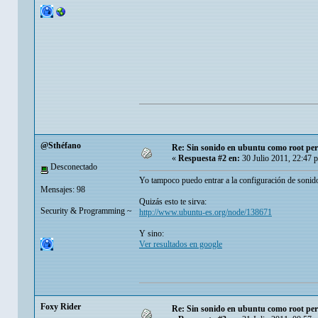
@Sthéfano
Re: Sin sonido en ubuntu como root per
«
Respuesta #2 en:
30 Julio 2011, 22:47 
Desconectado
Yo tampoco puedo entrar a la configuración de sonido,
Mensajes: 98
Quizás esto te sirva:
Security & Programming ~
http://www.ubuntu-es.org/node/138671
Y sino:
Ver resultados en google
Foxy Rider
Re: Sin sonido en ubuntu como root per