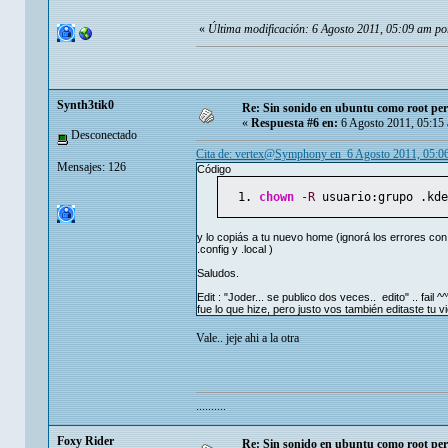
«
Última modificación: 6 Agosto 2011, 05:09 am 
Synth3tik0
Re: Sin sonido en ubuntu como root per
«
Respuesta #6 en:
6 Agosto 2011, 05:15
Desconectado
Cita de: vertex@Symphony en 6 Agosto 2011, 05:0
Mensajes: 126
Código
chown
-R
 usuario:grupo .kde
y lo copiás a tu nuevo home (ignorá los errores con 
.config y .local )
Saludos.
Edit : "Joder... se publico dos veces.. edito" .. fail
fue lo que hize, pero justo vos también editaste tu vi
Vale.. jeje ahi a la otra
..........
Foxy Rider
Re: Sin sonido en ubuntu como root per