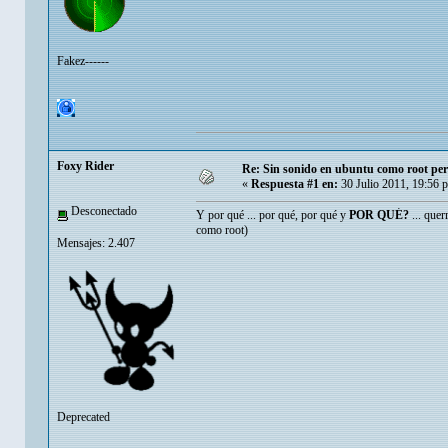
Fakez------
Foxy Rider
Re: Sin sonido en ubuntu como root per
«
Respuesta #1 en:
30 Julio 2011, 19:56 
Desconectado
Y por qué ... por qué, por qué y
POR QUÉ?
... quer
como root)
Mensajes: 2.407
Deprecated