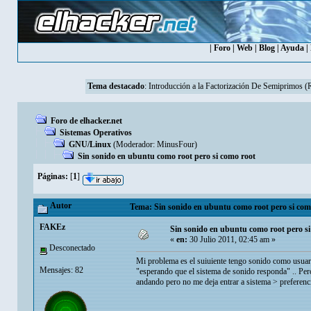
|
Foro
|
Web
|
Blog
|
Ayuda
|
Tema destacado
:
Introducción a la Factorización De Semiprimos 
Foro de elhacker.net
Sistemas Operativos
GNU/Linux
(Moderador:
MinusFour
)
Sin sonido en ubuntu como root pero si como root
Páginas:
[
1
]
Autor
Tema: Sin sonido en ubuntu como root pero si como
FAKEz
Sin sonido en ubuntu como root pero si
«
en:
30 Julio 2011, 02:45 am »
Desconectado
Mi problema es el suiuiente tengo sonido como usuar
Mensajes: 82
"esperando que el sistema de sonido responda" .. Per
andando pero no me deja entrar a sistema > preferen