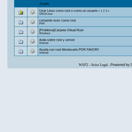
Asunto
Usar Linux como root o como un usuario
«
1
2
3
»
GNU/Linux
comando exec como root
PHP
[Problema]Carpeta Vritual Root
Windows
duda sobre root y unroot
Android
Ayuda con root Montecarlo POR FAVOR!!
Android
WAP2
-
Aviso Legal
-
Powered by 