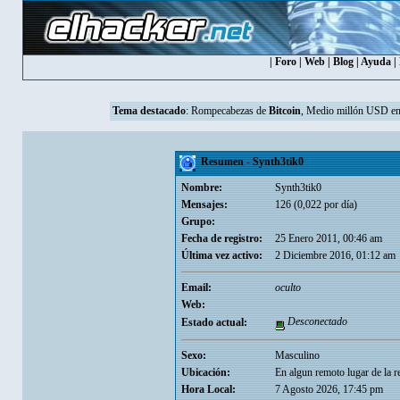
|
Foro
|
Web
|
Blog
|
Ayuda
|
Tema destacado
:
Rompecabezas de
Bitcoin
, Medio millón USD en
Resumen - Synth3tik0
Nombre:
Synth3tik0
Mensajes:
126 (0,022 por día)
Grupo:
Fecha de registro:
25 Enero 2011, 00:46 am
Última vez activo:
2 Diciembre 2016, 01:12 am
Email:
oculto
Web:
Desconectado
Estado actual:
Sexo:
Masculino
Ubicación:
En algun remoto lugar de la re
Hora Local:
7 Agosto 2026, 17:45 pm