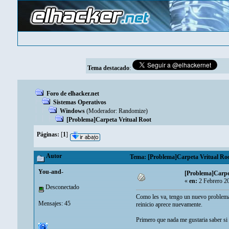
Tema destacado
:
Foro de elhacker.net
Sistemas Operativos
Windows
(Moderador:
Randomize
)
[Problema]Carpeta Vritual Root
Páginas:
[
1
]
Autor
Tema: [Problema]Carpeta Vritual Roo
You-and-
[Problema]Carpe
«
en:
2 Febrero 2
Desconectado
Como les va, tengo un nuevo problema, a
Mensajes: 45
reinicio aprece nuevamente.
Primero que nada me gustaria saber si 