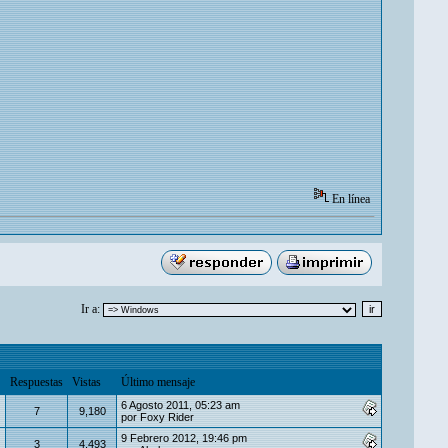
En línea
Ir a:
Respuestas
Vistas
Último mensaje
6 Agosto 2011, 05:23 am
7
9,180
por
Foxy Rider
9 Febrero 2012, 19:46 pm
3
4,493