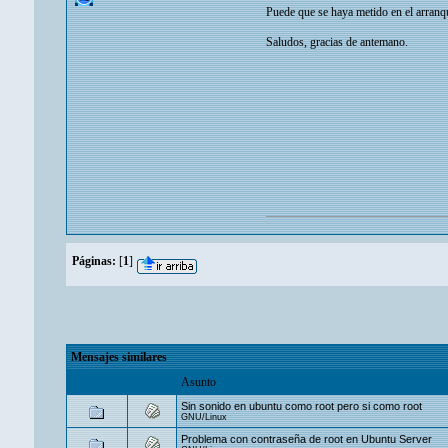
Puede que se haya metido en el arranqu
Saludos, gracias de antemano.
Páginas:
[
1
]
Mensajes similares
Asunto
Sin sonido en ubuntu como root pero si como root
GNU/Linux
Problema con contraseña de root en Ubuntu Server