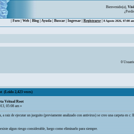
Bienvenido(a),
Visi
¿Perdi
|
Foro
|
Web
|
Blog
|
Ayuda
|
Buscar
|
Ingresar
|
Registrarse
|
8 Agosto 2026, 07:00 a
0 Usuario
t (Leído 2,423 veces)
ta Vritual Root
013, 05:08 am »
 raiz de ejecutar un jueguito (previamente analizado con antivirus) se creo una carpeta en c: ll
existe algun riesgo considerable, luego como eliminarlo para siempre.