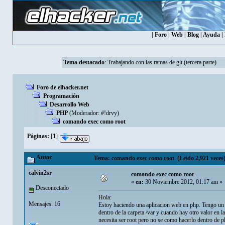
|
Foro
|
Web
|
Blog
|
Ayuda
|
Tema destacado
:
Trabajando con las ramas de git (tercera parte)
Foro de elhacker.net
Programación
Desarrollo Web
PHP
(Moderador:
#!drvy
)
comando exec como root
Páginas:
[
1
]
Autor
Tema: comando exec como root (Leído 2,921 veces
calvin2sr
comando exec como root
«
en:
30 Noviembre 2012, 01:17 am »
Desconectado
Hola:
Mensajes: 16
Estoy haciendo una aplicacion web en php. Tengo un 
dentro de la carpeta /var y cuando hay otro valor en l
necesita ser root pero no se como hacerlo dentro de p