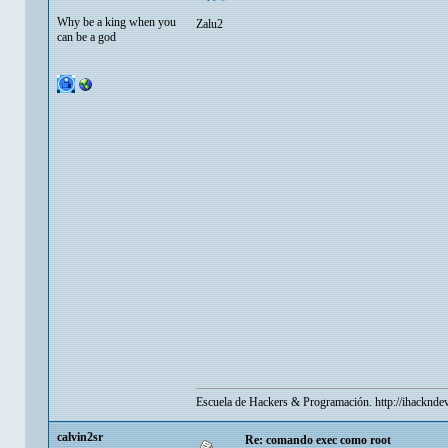
Why be a king when you
Zalu2
can be a god
Escuela de Hackers & Programación.
http://ihacknde
calvin2sr
Re: comando exec como root