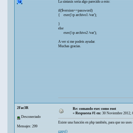
La sintaxis seria algo parecido a esto:
if($version==password)
{ exec('cp archivo1 /var');
}
else
exec('cp archivo2 /var');
A ver si me podeis ayudar.
Muchas gracias.
2Fac3R
Re: comando exec como root
«
Respuesta #1 en:
30 Noviembre 2012, 
Desconectado
Existe una función en php también, para que no use
Mensajes: 299
copy()