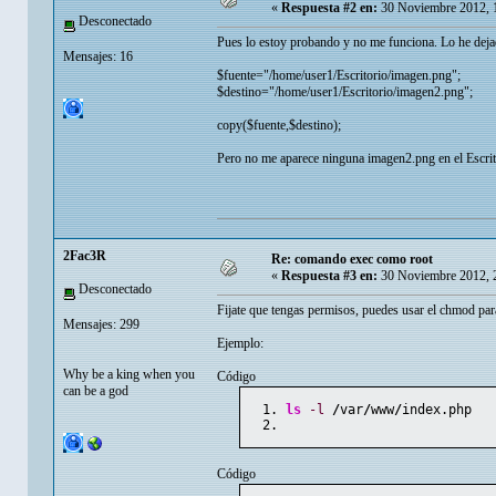
«
Respuesta #2 en:
30 Noviembre 2012, 
Desconectado
Pues lo estoy probando y no me funciona. Lo he deja
Mensajes: 16
$fuente="/home/user1/Escritorio/imagen.png";
$destino="/home/user1/Escritorio/imagen2.png";
copy($fuente,$destino);
Pero no me aparece ninguna imagen2.png en el Escrit
2Fac3R
Re: comando exec como root
«
Respuesta #3 en:
30 Noviembre 2012, 
Desconectado
Fijate que tengas permisos, puedes usar el chmod par
Mensajes: 299
Ejemplo:
Why be a king when you
Código
can be a god
ls
-l
/
var
/
www
/
index.php
Código