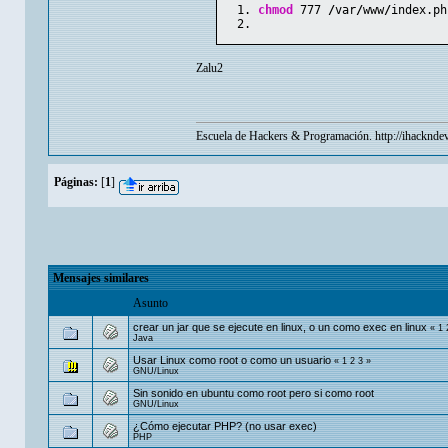
chmod
777
/
var
/
www
/
index.ph
Zalu2
Escuela de Hackers & Programación.
http://ihacknde
Páginas:
[
1
]
Mensajes similares
Asunto
crear un jar que se ejecute en linux, o un como exec en linux
«
1
Java
Usar Linux como root o como un usuario
«
1
2
3
»
GNU/Linux
Sin sonido en ubuntu como root pero si como root
GNU/Linux
¿Cómo ejecutar PHP? (no usar exec)
PHP