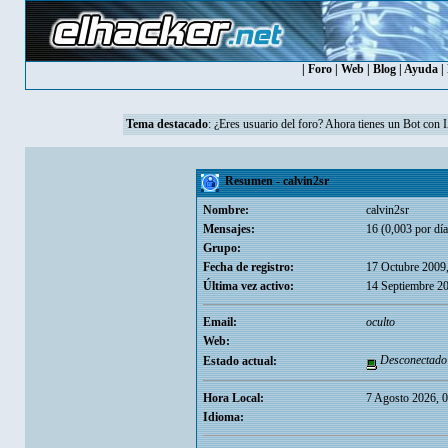
|
Foro
|
Web
|
Blog
|
Ayuda
|
Tema destacado
: ¿Eres usuario del foro? Ahora tienes un Bot con 
Resumen - calvin2sr
Nombre:
calvin2sr
Mensajes:
16 (0,003 por día
Grupo:
Fecha de registro:
17 Octubre 2009
Última vez activo:
14 Septiembre 2
Email:
oculto
Web:
Desconectado
Estado actual:
Hora Local:
7 Agosto 2026, 
Idioma: