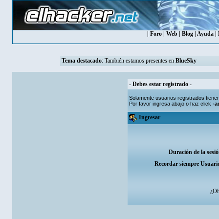
|
Foro
|
Web
|
Blog
|
Ayuda
|
Tema destacado
: También estamos presentes en
BlueSky
- Debes estar registrado -
Solamente usuarios
registrados
tiene
Por favor ingresa abajo o haz click
-a
Ingresar
Duración de la sesi
Recordar siempre Usuari
¿Ol