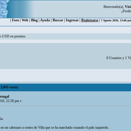
Bienvenido(a),
Visi
¿Perdi
|
Foro
|
Web
|
Blog
|
Ayuda
|
Buscar
|
Ingresar
|
Registrarse
|
7 Agosto 2026, 13:46 
ón USD en premios
0 Usuarios y 1 Vi
3,943 veces)
rtugal
010, 22:28 pm »
ña.
en un cabezazo a centro de Villa que se ha marchado rozando el palo izquierdo.