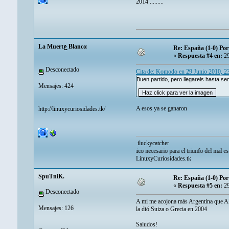
2014 .........
La Muertع Blancα
Re: España (1-0) Por
«
Respuesta #4 en:
29
Desconectado
Cita de: Komodo en 29 Junio 2010, 2
Buen partido, pero llegareis hasta sem
Mensajes: 424
A esos ya se ganaron
http://linuxycuriosidades.tk/
iluckycatcher
«lo único necesario para el triunfo del mal es que los 
LinuxyCuriosidades.tk
SpuTniK.
Re: España (1-0) Por
«
Respuesta #5 en:
29
Desconectado
A mi me acojona más Argentina que Ale
Mensajes: 126
la dió Suiza o Grecia en 2004
Saludos!