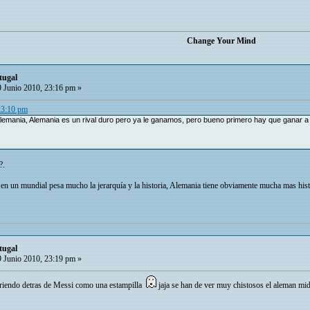
Change Your Mind
tugal
 Junio 2010, 23:16 pm »
23:10 pm
emania, Alemania es un rival duro pero ya le ganamos, pero bueno primero hay que ganar a P
?.
n un mundial pesa mucho la jerarquía y la historia, Alemania tiene obviamente mucha mas hist
tugal
 Junio 2010, 23:19 pm »
rriendo detras de Messi como una estampilla
jaja se han de ver muy chistosos el aleman mid