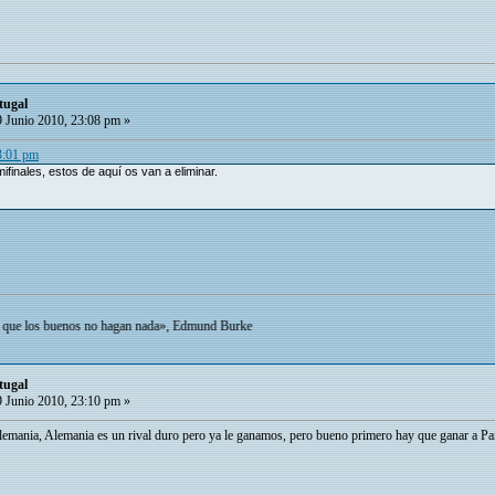
tugal
 Junio 2010, 23:08 pm »
3:01 pm
ifinales, estos de aquí os van a eliminar.
buenos no hagan nada», Edmund Burke
tugal
 Junio 2010, 23:10 pm »
mania, Alemania es un rival duro pero ya le ganamos, pero bueno primero hay que ganar a Parag