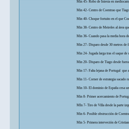
Min 45- Robo de Iniesta en mediocampo
Min 42- Centro de Coentrao que Tiago 
Min 40- Choque fortuito en el que Coen
Min 38- Centro de Meireles al área que
Min 36- Cuando pasa la media hora de 
Min 27- Disparo desde 30 metros de fal
Min 24- Jugada larga tras el saque de u
Min 20- Disparo de Tiago desde fuera d
Min 17- Falta lejana de Portugal que a
Min 11- Corner de estrategia sacado ra
Min 10- El dominio de España cesa un 
Min 8- Primer acercamiento de Portuga
MIn 7- Tiro de Villa desde la parte iz
Min 6- Posible obstrucción de Coentrao 
Min 5- Primera interveción de Cristian