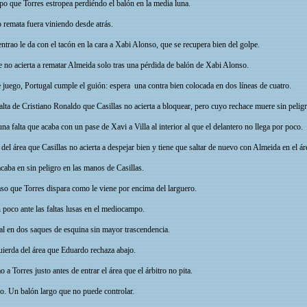
 que Torres estropea perdiéndo el balón en la media luna.
remata fuera viniendo desde atrás.
trao le da con el tacón en la cara a Xabi Alonso, que se recupera bien del golpe.
 no acierta a rematar Almeida solo tras una pérdida de balón de Xabi Alonso.
juego, Portugal cumple el guión: espera una contra bien colocada en dos líneas de cuatro.
ta de Cristiano Ronaldo que Casillas no acierta a bloquear, pero cuyo rechace muere sin peligr
na falta que acaba con un pase de Xavi a Villa al interior al que el delantero no llega por poco.
el área que Casillas no acierta a despejar bien y tiene que saltar de nuevo con Almeida en el á
caba en sin peligro en las manos de Casillas.
so que Torres dispara como le viene por encima del larguero.
poco ante las faltas lusas en el mediocampo.
l en dos saques de esquina sin mayor trascendencia.
quierda del área que Eduardo rechaza abajo.
a Torres justo antes de entrar el área que el árbitro no pita.
o. Un balón largo que no puede controlar.