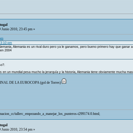
tugal
 Junio 2010, 23:45 pm »
 pm
23:10 pm
emania, Alemania es un rival duro pero ya le ganamos, pero bueno primero hay que ganar a P
 en 2004
so?.
 en un mundial pesa mucho la jerarquía y la historia, Alemania tiene obviamente mucha mas
la FINAL DE LA EUROCOPA (gol de Torres)
gramacion_cc/tallerc_empezando_a_manejar_los_punteros-t299174.0.html;
tugal
 Junio 2010, 23:54 pm »