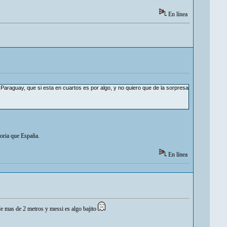
En línea
araguay, que si esta en cuartos es por algo, y no quiero que de la sorpresa
oria que España.
En línea
e mas de 2 metros y messi es algo bajito