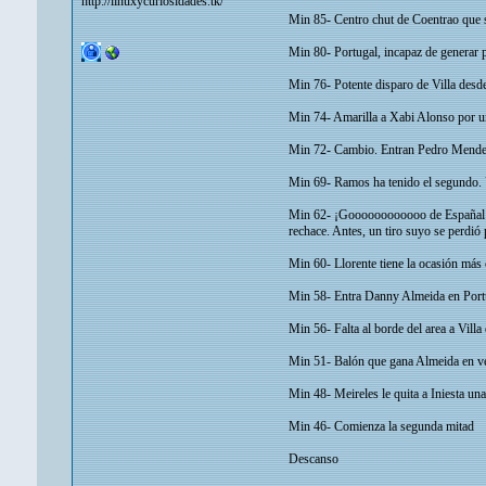
http://linuxycuriosidades.tk/
Min 85- Centro chut de Coentrao que s
Min 80- Portugal, incapaz de generar 
Min 76- Potente disparo de Villa desd
Min 74- Amarilla a Xabi Alonso por un
Min 72- Cambio. Entran Pedro Mendes
Min 69- Ramos ha tenido el segundo. U
Min 62- ¡Goooooooooooo de Españal! Vi
rechace. Antes, un tiro suyo se perdió 
Min 60- Llorente tiene la ocasión más
Min 58- Entra Danny Almeida en Portu
Min 56- Falta al borde del area a Villa
Min 51- Balón que gana Almeida en velo
Min 48- Meireles le quita a Iniesta una
Min 46- Comienza la segunda mitad
Descanso