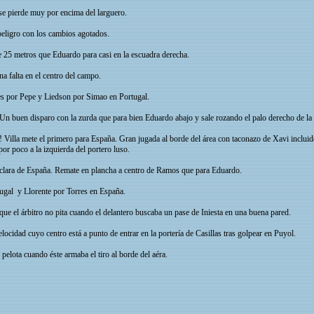
e pierde muy por encima del larguero.
peligro con los cambios agotados.
e 25 metros que Eduardo para casi en la escuadra derecha.
a falta en el centro del campo.
 por Pepe y Liedson por Simao en Portugal.
n buen disparo con la zurda que para bien Eduardo abajo y sale rozando el palo derecho de la 
lla mete el primero para España. Gran jugada al borde del área con taconazo de Xavi incluido.
por poco a la izquierda del portero luso.
 clara de España. Remate en plancha a centro de Ramos que para Eduardo.
gal y Llorente por Torres en España.
 que el árbitro no pita cuando el delantero buscaba un pase de Iniesta en una buena pared.
cidad cuyo centro está a punto de entrar en la portería de Casillas tras golpear en Puyol.
 pelota cuando éste armaba el tiro al borde del aéra.