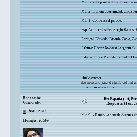
Min 3- Villa prueba desde la misma zo
Min 2- Primera oportunidad: un dispar
Min 1- Comienza el partido.
España: Iker Casillas, Sergio Ramos, 
Portugal: Eduardo; Ricardo Costa, Ca
Árbitro: Héctor Baldassi (Argentina).
Estadio: Green Point de Ciudad del C
iluckycatcher
«lo único necesario para el triunfo del mal es que los 
LinuxyCuriosidades.tk
Randomize
Re: España (1-0) Por
Colaborador
«
Respuesta #1 en:
29
Desconectado
Min 91 - Rando va a meala después de
Mensajes: 20.599