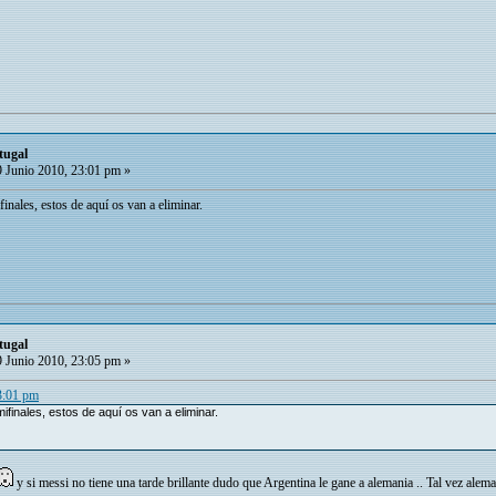
tugal
 Junio 2010, 23:01 pm »
finales, estos de aquí os van a eliminar.
tugal
 Junio 2010, 23:05 pm »
3:01 pm
ifinales, estos de aquí os van a eliminar.
y si messi no tiene una tarde brillante dudo que Argentina le gane a alemania .. Tal vez ale