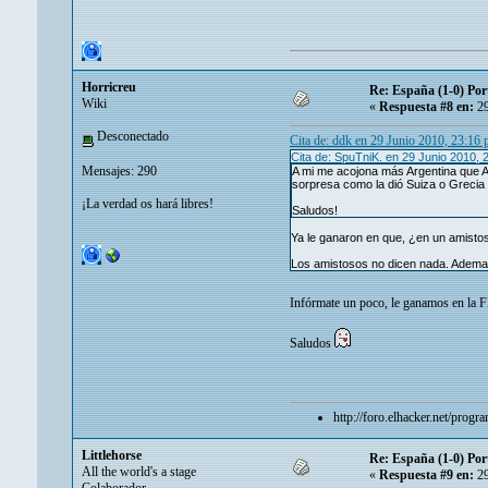
Horricreu
Re: España (1-0) Por
Wiki
«
Respuesta #8 en:
29
Desconectado
Cita de: ddk en 29 Junio 2010, 23:16
Cita de: SpuTniK. en 29 Junio 2010, 
Mensajes: 290
A mi me acojona más Argentina que Al
sorpresa como la dió Suiza o Grecia
¡La verdad os hará libres!
Saludos!
Ya le ganaron en que, ¿en un amisto
Los amistosos no dicen nada. Ademas
Infórmate un poco, le ganamos en 
Saludos
http://foro.elhacker.net/pro
Littlehorse
Re: España (1-0) Por
All the world's a stage
«
Respuesta #9 en:
29