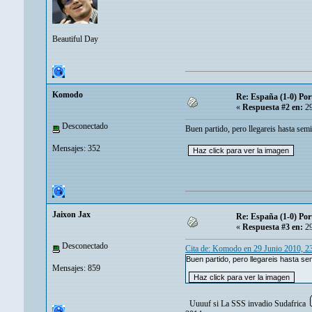
Beautiful Day
Komodo
Re: España (1-0) Por
«
Respuesta #2 en:
29
Desconectado
Buen partido, pero llegareis hasta semi
Mensajes: 352
Jaixon Jax
Re: España (1-0) Por
«
Respuesta #3 en:
29
Desconectado
Cita de: Komodo en 29 Junio 2010, 2
Buen partido, pero llegareis hasta sem
Mensajes: 859
Uuuuf si La SSS invadio Sudafrica