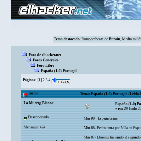
Tema destacado
:
Rompecabezas de
Bitcoin
, Medio mill
Foro de elhacker.net
Foros Generales
Foro Libre
España (1-0) Portugal
Páginas:
[
1
]
2
3
4
Autor
Tema: España (1-0) Portugal (Leído 1
La Muertع Blancα
España (1-0) Po
«
en:
29 Junio 2
Desconectado
Min 90 - España Gana
Mensajes: 424
Min 88- Pedro entra por Villa en Espa
Min 87- Llorente ha tenido el segundo 