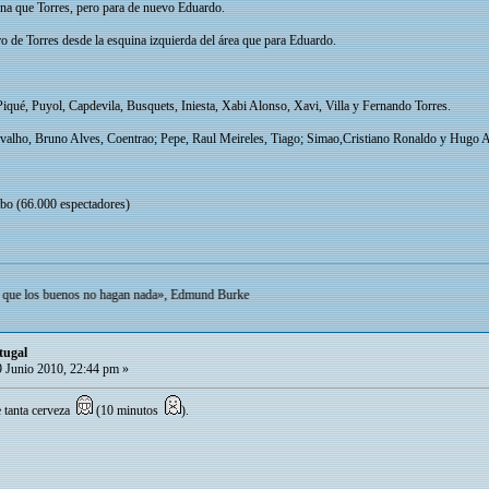
na que Torres, pero para de nuevo Eduardo.
o de Torres desde la esquina izquierda del área que para Eduardo.
Piqué, Puyol, Capdevila, Busquets, Iniesta, Xabi Alonso, Xavi, Villa y Fernando Torres.
rvalho, Bruno Alves, Coentrao; Pepe, Raul Meireles, Tiago; Simao,Cristiano Ronaldo y Hugo 
abo (66.000 espectadores)
buenos no hagan nada», Edmund Burke
tugal
 Junio 2010, 22:44 pm »
 tanta cerveza
(10 minutos
).