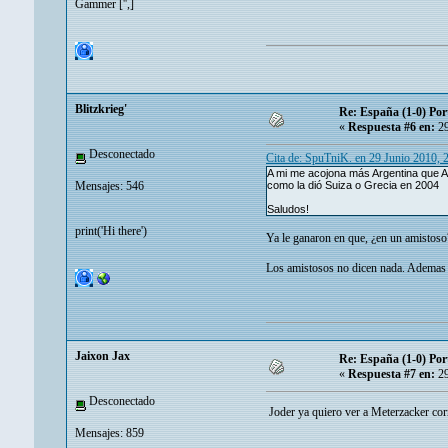
Gammer ['',]
Blitzkrieg'
Re: España (1-0) Por
«
Respuesta #6 en:
29
Desconectado
Cita de: SpuTniK. en 29 Junio 2010, 
A mi me acojona más Argentina que Al
Mensajes: 546
como la dió Suiza o Grecia en 2004
Saludos!
print('Hi there')
Ya le ganaron en que, ¿en un amistoso
Los amistosos no dicen nada. Ademas e
Jaixon Jax
Re: España (1-0) Por
«
Respuesta #7 en:
29
Desconectado
Joder ya quiero ver a Meterzacker co
Mensajes: 859