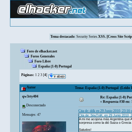
Tema destacado
:
Security Series.
XSS. [Cross Site Scrip
Foro de elhacker.net
Foros Generales
Foro Libre
España (1-0) Portugal
Páginas:
1
2
3
[
4
]
Autor
Tema: España (1-0) Portugal (Leído 1
qw3rty404
Re: España (1-0) Por
«
Respuesta #30 en:
1
Desconectado
Cita de: ddk en 29 Junio 2010, 23:16
Mensajes: 47
Cita de: SpuTniK. en 29 Junio 2010, 
A mi me acojona más Argentina que Al
sorpresa como la dió Suiza o Grecia
Saludos!