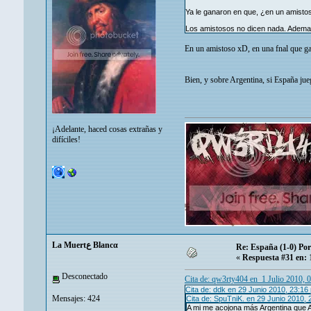
Ya le ganaron en que, ¿en un amisto
Los amistosos no dicen nada. Ademas
En un amistoso xD, en una fnal que ga
Bien, y sobre Argentina, si España jueg
¡Adelante, haced cosas extrañas y
difíciles!
La Muertع Blancα
Re: España (1-0) Por
«
Respuesta #31 en:
1
Desconectado
Cita de: qw3rty404 en 1 Julio 2010, 
Cita de: ddk en 29 Junio 2010, 23:16
Mensajes: 424
Cita de: SpuTniK. en 29 Junio 2010,
A mi me acojona más Argentina que Al