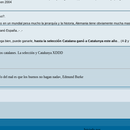
 en 2004
so?.
 en un mundial pesa mucho la jerarquía y la historia, Alemania tiene obviamente mucha mas
anó España..- .-
uega bien, puede ganarle,
hasta la selección Catalana ganó a Catalunya este año
... (4-
2
y 
pos catalanes. La selección y Catalunya XDDD
o del mal es que los buenos no hagan nada», Edmund Burke
Iniciado por