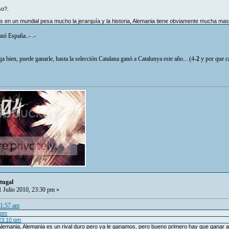
so?.
 en un mundial pesa mucho la jerarquía y la historia, Alemania tiene obviamente mucha mas
nó España..- .-
a bien, puede ganarle, hasta la selección Catalana ganó a Catalunya este año... (4-
2
y por que ca
tugal
 Julio 2010, 23:30 pm »
01:57 am
 pm
 23:10 pm
emania, Alemania es un rival duro pero ya le ganamos, pero bueno primero hay que ganar a P