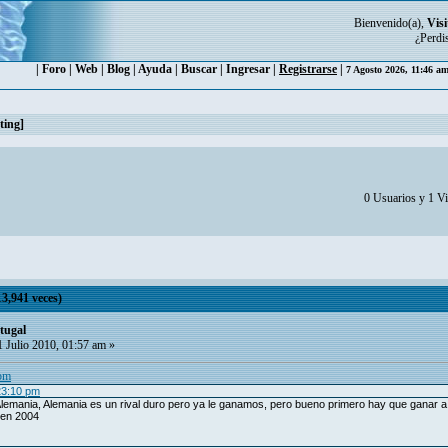
Bienvenido(a),
Visi
¿Perdi
|
Foro
|
Web
|
Blog
|
Ayuda
|
Buscar
|
Ingresar
|
Registrarse
|
7 Agosto 2026, 11:46 a
ting]
0 Usuarios y 1 Vi
3,941 veces)
tugal
 Julio 2010, 01:57 am »
 pm
23:10 pm
emania, Alemania es un rival duro pero ya le ganamos, pero bueno primero hay que ganar a P
 en 2004