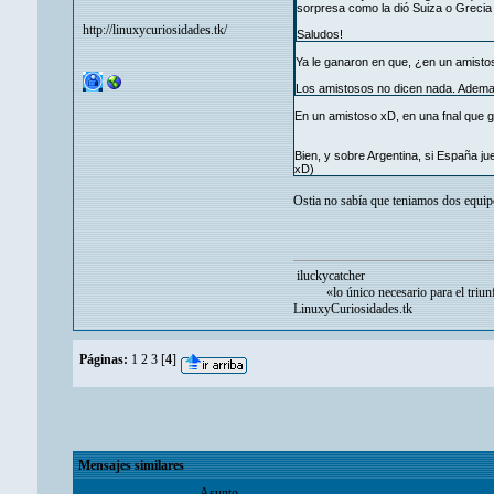
sorpresa como la dió Suiza o Grecia
http://linuxycuriosidades.tk/
Saludos!
Ya le ganaron en que, ¿en un amisto
Los amistosos no dicen nada. Ademas
En un amistoso xD, en una fnal que g
Bien, y sobre Argentina, si España j
xD)
Ostia no sabía que teniamos dos equi
iluckycatcher
«lo único necesario para el triunf
LinuxyCuriosidades.tk
Páginas:
1
2
3
[
4
]
Mensajes similares
Asunto