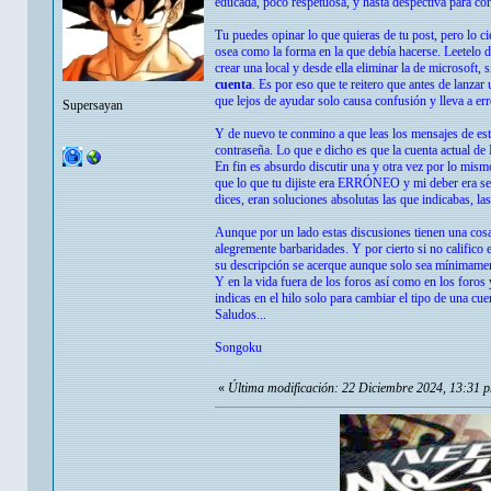
educada, poco respetuosa, y hasta despectiva para co
Tu puedes opinar lo que quieras de tu post, pero lo 
osea como la forma en la que debía hacerse. Leetelo d
crear una local y desde ella eliminar la de microsoft, 
cuenta
. Es por eso que te reitero que antes de lanza
que lejos de ayudar solo causa confusión y lleva a err
Supersayan
Y de nuevo te conmino a que leas los mensajes de est
contraseña. Lo que e dicho es que la cuenta actual de 
En fin es absurdo discutir una y otra vez por lo mismo,
que lo que tu dijiste era ERRÓNEO y mi deber era señ
dices, eran soluciones absolutas las que indicabas, la
Aunque por un lado estas discusiones tienen una cosa 
alegremente barbaridades. Y por cierto si no califico 
su descripción se acerque aunque solo sea mínimamente
Y en la vida fuera de los foros así como en los foros 
indicas en el hilo solo para cambiar el tipo de una cue
Saludos...
Songoku
«
Última modificación: 22 Diciembre 2024, 13:31 