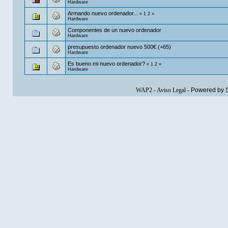
Hardware
Armando nuevo ordenador...
«
1
2
»
Hardware
Componentes de un nuevo ordenador
Hardware
presupuesto ordenador nuevo 500€ (+65)
Hardware
Es bueno mi nuevo ordenador?
«
1
2
»
Hardware
WAP2
-
Aviso Legal
-
Powered by 