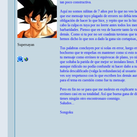
tan poco constructiva.
Aquí no somos niñitas de 7 años por lo que no veo la n
que ese mensaje tuyo plagado de errores no debía ten
obligación de hacer lo que hice, y repito que no lo hi
cabo la culpa es tuya por no leerte antes todos los me
barbaridades. Pienso que en vez de hacerte tanto la v
demás. Como si tu por no ser coadmin tuvieras que te
hemos dicho lo que nos a dado la gana sin cortapisas,
Supersayan
Tus palabras concluyen por si solas en error, luego ere
bochorno que te empeñas en mantener como si esto nos 
tu mensaje como erróneo te equivocas de plano, yo ni
que soltaba la parida de que mejor se instalara linux.
aunque ridículo no podía confundir ni hacer daño a na
habría descalificado (valga la redundancia) al usuar
ves soy respetuoso con lo que escriben los demás aunq
para el tema en cuestión como fue tu mensaje.
Pero en fin no se para que me molesto en explicarte 
erróneo casi en su totalidad. Así que buena gana de d
tienes ningún otro encontronazo conmigo.
Saludos...
Songoku