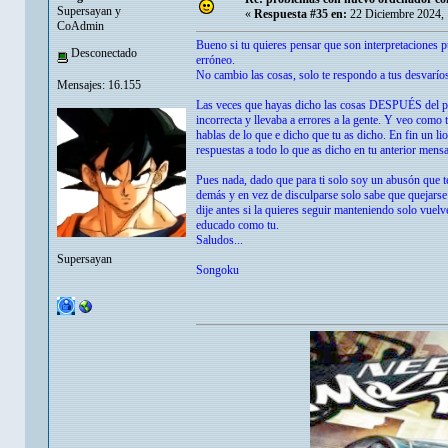
Supersayan y
«
Respuesta #35 en:
22 Diciembre 2024, 
CoAdmin
Bueno si tu quieres pensar que son interpretaciones p
Desconectado
erróneo.
No cambio las cosas, solo te respondo a tus desvarío
Mensajes: 16.155
Las veces que hayas dicho las cosas DESPUÉS del pri
incorrecta y llevaba a errores a la gente. Y veo como
hablas de lo que e dicho que tu as dicho. En fin un l
respuestas a todo lo que as dicho en tu anterior mensaj
Pues nada, dado que para ti solo soy un abusón que te 
demás y en vez de disculparse solo sabe que quejarse 
dije antes si la quieres seguir manteniendo solo vuel
educado como tu.
Saludos...
Supersayan
Songoku