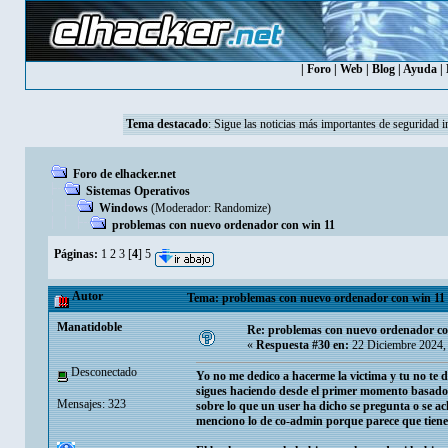
|
Foro
|
Web
|
Blog
|
Ayuda
|
Tema destacado
:
Sigue las noticias más importantes de seguridad i
Foro de elhacker.net
Sistemas Operativos
Windows
(Moderador:
Randomize
)
problemas con nuevo ordenador con win 11
Páginas:
1
2
3
[
4
]
5
Autor
Tema: problemas con nuevo ordenador con win 11 
Manatidoble
Re: problemas con nuevo ordenador co
«
Respuesta #30 en:
22 Diciembre 2024,
Desconectado
Yo no me dedico a hacerme la victima y tu no te de
sigues haciendo desde el primer momento basado e
Mensajes: 323
sobre lo que un user ha dicho se pregunta o se acl
menciono lo de co-admin porque parece que tienes