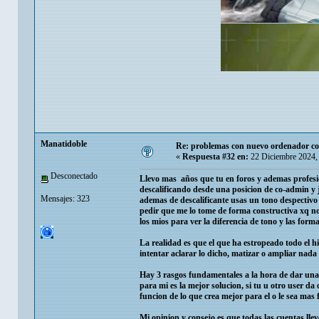
Manatidoble
Re: problemas con nuevo ordenador co
«
Respuesta #32 en:
22 Diciembre 2024,
Desconectado
Llevo mas años que tu en foros y ademas profesio
descalificando desde una posicion de co-admin y 
Mensajes: 323
ademas de descalificante usas un tono despectivo y
pedir que me lo tome de forma constructiva xq no l
los mios para ver la diferencia de tono y las forma
La realidad es que el que ha estropeado todo el hi
intentar aclarar lo dicho, matizar o ampliar nada
Hay 3 rasgos fundamentales a la hora de dar una s
para mi es la mejor solucion, si tu u otro user da
funcion de lo que crea mejor para el o le sea mas fa
Mi opinion y consejo es que todas las cuentas ll