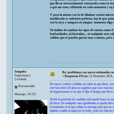
que llevar necesariamente contraseña como tu insis
a que me estoy refiriendo en cada momento y xq lo
Y pasa lo mismo con lo de eliminar cuenta microso
modificarla es suficiente perfecto, haz lo que qu
con la tuya y tampoco en ningun momento digo que
Tu hablas de cambiar los tipos de cuenta como el 
barbaridades, ni burradas... ni cualquier otro ca
validas que te pueden gustar mas o menos, pero son
Songoku
Re: problemas con nuevo ordenador co
Supersayan y
«
Respuesta #33 en:
22 Diciembre 2024, 
CoAdmin
De nuevo vuelves a hablar sin saber lo que dices, ose
Desconectado
este foro lleve 20 años no significa que esos sean lo
de impresionarte si no que te dije el tiempo que llevo
Mensajes: 16.155
Desde la posición de coadmin solo puedo hacer lo que d
de hacer. En cualquier caso igualmente se puede desca
el momento en el que señale tu mensaje para que no con
faltado a nadie ni nada por el estilo, todo eso está en