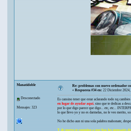
Manatidoble
Re: problemas con nuevo ordenador co
«
Respuesta #34 en:
22 Diciembre 2024,
Desconectado
Es cansino tener que estar aclarando todo xq cambies 
en lugar de ayudar aquí.
sino que te dedicas a desca
Mensajes: 323
por lo que digo parece que digo... etc, etc... INT
lo que llevo yo y no es darmelas, no le veo merito, sol
No he dicho aun ni una sola palabra malsonate, despect
Y de nuevo te conmino a que leas los mensajes de 