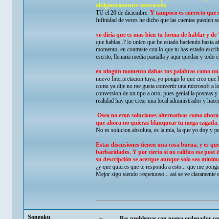
obligatoriamente contraseña
TU el 20 de diciembre:
Y tampoco es correcto que 
Infinidad de veces he dicho que las cuentas pueden ser
yo diría que es mas bien tu forma de hablar y de 
que hablas..? lo unico que he estado haciendo hasta a
momento, en contraste con lo que tu has estado escrib
escrito, llenaria media pantalla y aqui quedan y todo 
en ningún momento dabas tus palabras como una 
nuevo Interpretacion tuya, yo pongo lo que creo que h
como ya dije no me gusta convertir una microsoft a 
conversion de un tipo a otro, pues genial la posteas y 
realidad hay que crear una local administrador y hacer
Osea no eran soluciones alternativas como ahora d
que ahora no quieras blanquear tu mega cagada.
No es solucion absoluta, es la mia, la que yo doy y p
Estas discusiones tienen una cosa buena, y es que
barbaridades. Y por cierto si no califico ese post
su descripción se acerque aunque solo sea mínimame
¿y que quieres que te responda a esto... que me ponga 
Mejor sigo siendo respetuoso... asi se ve claramente el
Songoku
Re: problemas con nuevo ordenador co