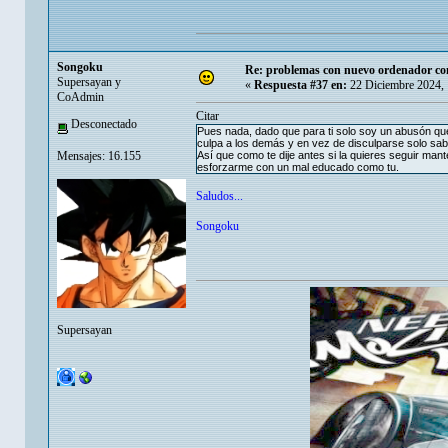
Songoku
Re: problemas con nuevo ordenador co
Supersayan y
«
Respuesta #37 en:
22 Diciembre 2024, 
CoAdmin
Citar
Desconectado
Pues nada, dado que para ti solo soy un abusón que 
culpa a los demás y en vez de disculparse solo sabe 
Mensajes: 16.155
Así que como te dije antes si la quieres seguir man
esforzarme con un mal educado como tu.
Saludos...
Songoku
Supersayan