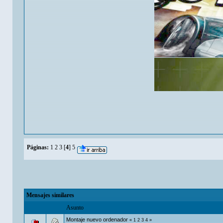
Páginas:
1
2
3
[
4
]
5
Mensajes similares
Asunto
Montaje nuevo ordenador
«
1
2
3
4
»