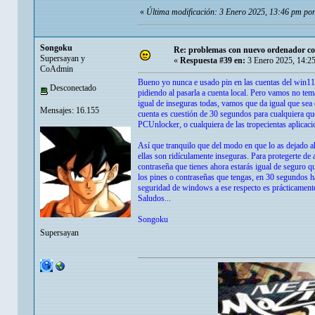
«
Última modificación: 3 Enero 2025, 13:46 pm po
Songoku
Re: problemas con nuevo ordenador co
Supersayan y
«
Respuesta #39 en:
3 Enero 2025, 14:2
CoAdmin
Bueno yo nunca e usado pin en las cuentas del win11, 
Desconectado
pidiendo al pasarla a cuenta local. Pero vamos no te
igual de inseguras todas, vamos que da igual que sea c
Mensajes: 16.155
cuenta es cuestión de 30 segundos para cualquiera 
PCUnlocker, o cualquiera de las tropecientas aplicaci
Así que tranquilo que del modo en que lo as dejado a
ellas son ridículamente inseguras. Para protegerte de
contraseña que tienes ahora estarás igual de seguro 
los pines o contraseñas que tengas, en 30 segundos ha
seguridad de windows a ese respecto es prácticamente
Saludos...
Songoku
Supersayan