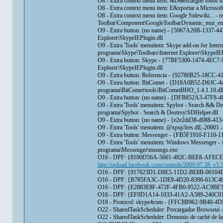
O8 - Extra context menu item: &D&escargue todos l
O8 - Extra context menu item: E&xportar a Mic
O8 - Extra context menu item: Google Sidewiki... - 
Toolbar\Component\GoogleToolbarDynamic_mui_en
O9 - Extra button: (no name) - {5067A26B-1337-4
Explorer\SkypeIEPlugin.dll
O9 - Extra 'Tools' menuitem: Skype add-on for I
programa\Skype\Toolbars\Internet Explorer\SkypeIEP
O9 - Extra button: Skype - {77BF5300-1474-4EC7-
Explorer\SkypeIEPlugin.dll
O9 - Extra button: Referencia - {92780B25-
O9 - Extra button: BitComet - {D18A0B52-D63C-
programa\BitComet\tools\BitCometBHO_1.4.1.10.dll/
O9 - Extra button: (no name) - {DFB852A3-47F8-
O9 - Extra 'Tools' menuitem: Spybot - Search &
programa\Spybot - Search & Destroy\SDHelper.dll
O9 - Extra button: (no name) - {e2e2dd38-d088-4
O9 - Extra 'Tools' menuitem: @xpsp3res.dll,-200
O9 - Extra button: Messenger - {FB5F1910-F110-
O9 - Extra 'Tools' menuitem: Windows Messenger
programa\Messenger\msmsgs.exe
O16 - DPF: {8100D56A-5661-482C-BEE8-AFECE305
http://upload.facebook.com/controls/2009.07.28_v5
O16 - DPF: {917623D1-D8E5-11D2-BE8B-00104B
O16 - DPF: {B785FA3C-1DE9-4D20-8396-613C486
O16 - DPF: {E2883E8F-472F-4FB0-9522-AC9BF
O16 - DPF: {EF0D1A14-1033-41A2-A589-240C01E
O18 - Protocol: skype4com - {FFC8B962-9B4
O22 - SharedTaskScheduler: Precargador Brows
O22 - SharedTaskScheduler: Demonio de caché de 