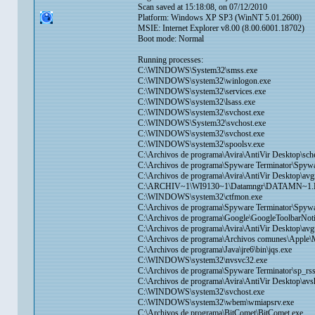
Scan saved at 15:18:08, on 07/12/2010
Platform: Windows XP SP3 (WinNT 5.01.2600)
MSIE: Internet Explorer v8.00 (8.00.6001.18702)
Boot mode: Normal
Running processes:
C:\WINDOWS\System32\smss.exe
C:\WINDOWS\system32\winlogon.exe
C:\WINDOWS\system32\services.exe
C:\WINDOWS\system32\lsass.exe
C:\WINDOWS\system32\svchost.exe
C:\WINDOWS\System32\svchost.exe
C:\WINDOWS\system32\svchost.exe
C:\WINDOWS\system32\spoolsv.exe
C:\Archivos de programa\Avira\AntiVir Desktop\sch
C:\Archivos de programa\Spyware Terminator\Spywa
C:\Archivos de programa\Avira\AntiVir Desktop\avg
C:\ARCHIV~1\WI9130~1\Datamngr\DATAMN~1
C:\WINDOWS\system32\ctfmon.exe
C:\Archivos de programa\Spyware Terminator\Spyw
C:\Archivos de programa\Google\GoogleToolbarNotif
C:\Archivos de programa\Avira\AntiVir Desktop\avg
C:\Archivos de programa\Archivos comunes\Apple\
C:\Archivos de programa\Java\jre6\bin\jqs.exe
C:\WINDOWS\system32\nvsvc32.exe
C:\Archivos de programa\Spyware Terminator\sp_rss
C:\Archivos de programa\Avira\AntiVir Desktop\av
C:\WINDOWS\system32\svchost.exe
C:\WINDOWS\system32\wbem\wmiapsrv.exe
C:\Archivos de programa\BitComet\BitComet.exe