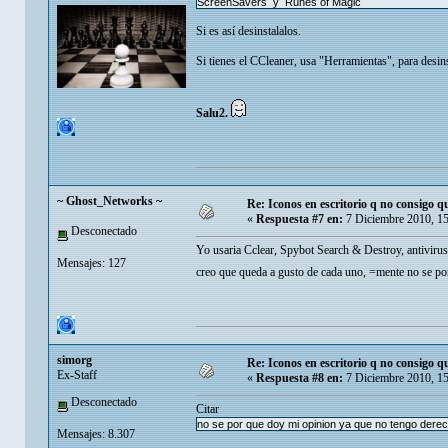
ScreenSavers y Runes of Magic
Si es así desinstalalos.
Si tienes el CCleaner, usa "Herramientas", para desins
Salu2.
~ Ghost_Networks ~
Re: Iconos en escritorio q no consigo q
«
Respuesta #7 en:
7 Diciembre 2010, 1
Desconectado
Yo usaria Cclear, Spybot Search & Destroy, antivirus 
Mensajes: 127
creo que queda a gusto de cada uno, =mente no se p
simorg
Re: Iconos en escritorio q no consigo q
Ex-Staff
«
Respuesta #8 en:
7 Diciembre 2010, 1
Desconectado
Citar
no se por que doy mi opinion ya que no tengo dere
Mensajes: 8.307