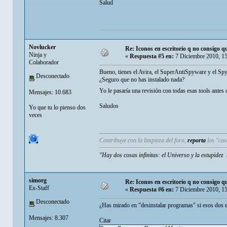
Salud
Novlucker
Re: Iconos en escritorio q no consigo q
Ninja y
«
Respuesta #5 en:
7 Diciembre 2010, 1
Colaborador
Bueno, tienes el Avira, el SuperAntiSpyware y el Spy
Desconectado
¿Seguro que no has instalado nada?
Yo le pasaría una revisión con todas esas tools antes
Mensajes: 10.683
Saludos
Yo que tu lo pienso dos
veces
Contribuye con la limpieza del foro,
reporta
los "ca
"Hay dos cosas infinitas: el Universo y la estupide
simorg
Re: Iconos en escritorio q no consigo q
Ex-Staff
«
Respuesta #6 en:
7 Diciembre 2010, 1
Desconectado
¿Has mirado en "desinstalar programas" si esos dos es
Mensajes: 8.307
Citar