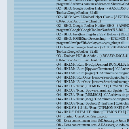
programa\Archivos comunes\Microsoft Shared\Win
O2 - BHO: Google Toolbar Helper - {AA58ED58-0
Toolbar\GoogleToolbar_32.dll
O2 - BHO: AcroIEToolbarHelper Class - {AE7CD04
6.0\Acrobat\AcroIEFavClient.dll
O2 - BHO: Google Toolbar Notifier BHO - {AF6
programa\Google\GoogleToolbarNotifier\5.6.5612.1
O2 - BHO: Java(tm) Plug-In 2 SSV Helper - {DBC8
O2 - BHO: JQSIEStartDetectorImpl - {E7E6F031
programa\Java\jre6\lib\deploy\jqs\ie\jqs_plugin.dll
O3 - Toolbar: Google Toolbar - {2318C2B1-4965-
Toolbar\GoogleToolbar_32.dll
O3 - Toolbar: PDF de Adobe - {47833539-D0C5-4
6.0\Acrobat\AcroIEFavClient.dll
O4 - HKLM\..\Run: [NvCplDaemon] RUNDLL32.E
O4 - HKLM\..\Run: [SpywareTerminator] "C:\Archiv
O4 - HKLM\..\Run: [avgnt] "C:\Archivos de program
O4 - HKLM\..\RunOnce: [removeSearchqutoolbar] c
O4 - HKLM\..\RunOnce: [removeSearchqudatamngr] 
O4 - HKCU\..\Run: [CTFMON.EXE] C:\WINDOWS\
O4 - HKCU\..\Run: [SpywareTerminatorUpdate] "C:
O4 - HKCU\..\Run: [MSMSGS] "C:\Archivos de pr
O4 - HKCU\..\Run: [swg] "C:\Archivos de programa
O4 - HKCU\..\Run: [SpybotSD TeaTimer] C:\Archivo
O4 - HKUS\S-1-5-18\..\Run: [CTFMON.EXE] C
O4 - HKUS\.DEFAULT\..\Run: [CTFMON.EXE] C:
O4 - Startup: CurseClientStartup.ccip
O8 - Extra context menu item: &D&escargue &con B
O8 - Extra context menu item: &D&escargue todo co