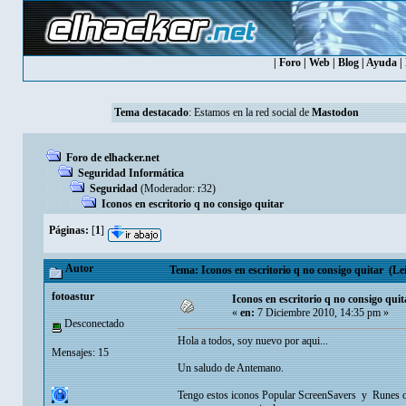
|
Foro
|
Web
|
Blog
|
Ayuda
|
Tema destacado
: Estamos en la red social de
Mastodon
Foro de elhacker.net
Seguridad Informática
Seguridad
(Moderador:
r32
)
Iconos en escritorio q no consigo quitar
Páginas:
[
1
]
Autor
Tema: Iconos en escritorio q no consigo quitar (Le
fotoastur
Iconos en escritorio q no consigo quit
«
en:
7 Diciembre 2010, 14:35 pm »
Desconectado
Hola a todos, soy nuevo por aqui...
Mensajes: 15
Un saludo de Antemano.
Tengo estos iconos Popular ScreenSavers y Runes of 