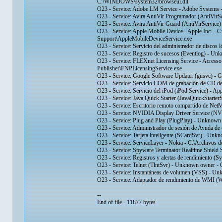
C:\WINDOWS\system32\browseui.dll
O23 - Service: Adobe LM Service - Adobe Systems 
O23 - Service: Avira AntiVir Programador (AntiVirS
O23 - Service: Avira AntiVir Guard (AntiVirService
O23 - Service: Apple Mobile Device - Apple Inc. -
Support\AppleMobileDeviceService.exe
O23 - Service: Servicio del administrador de di
O23 - Service: Registro de sucesos (Eventlog) - 
O23 - Service: FLEXnet Licensing Service - Acress
Publisher\FNPLicensingService.exe
O23 - Service: Google Software Updater (gusvc) -
O23 - Service: Servicio COM de grabación de CD
O23 - Service: Servicio del iPod (iPod Service) - Ap
O23 - Service: Java Quick Starter (JavaQuickStarterS
O23 - Service: Escritorio remoto compartido de 
O23 - Service: NVIDIA Display Driver Service (
O23 - Service: Plug and Play (PlugPlay) - Unkno
O23 - Service: Administrador de sesión de Ayuda
O23 - Service: Tarjeta inteligente (SCardSvr) -
O23 - Service: ServiceLayer - Nokia - C:\Archivos 
O23 - Service: Spyware Terminator Realtime Shield 
O23 - Service: Registros y alertas de rendimien
O23 - Service: Telnet (TlntSvr) - Unknown owner 
O23 - Service: Instantáneas de volumen (VSS) -
O23 - Service: Adaptador de rendimiento de WM
--
End of file - 11877 bytes