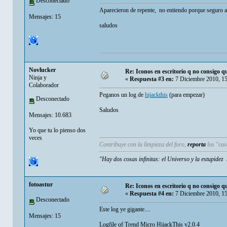
Desconectado
Aparecieron de repente, no entiendo porque seguro a
Mensajes: 15
saludos
Novlucker
Re: Iconos en escritorio q no consigo q
Ninja y
«
Respuesta #3 en:
7 Diciembre 2010, 1
Colaborador
Peganos un log de
hijackthis
(para empezar)
Desconectado
Saludos
Mensajes: 10.683
Yo que tu lo pienso dos
veces
Contribuye con la limpieza del foro,
reporta
los "ca
"Hay dos cosas infinitas: el Universo y la estupide
fotoastur
Re: Iconos en escritorio q no consigo q
«
Respuesta #4 en:
7 Diciembre 2010, 1
Desconectado
Este log ye gigante....
Mensajes: 15
Logfile of Trend Micro HijackThis v2.0.4