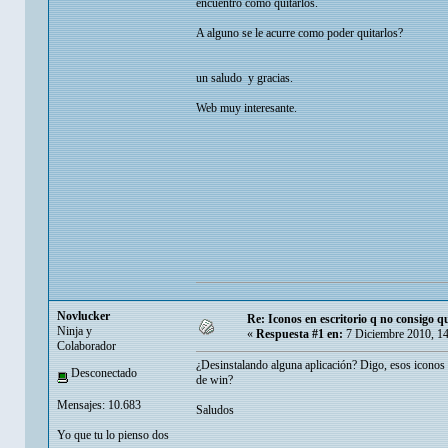
encuentro como quitarlos.
A alguno se le acurre como poder quitarlos?
un saludo y gracias.
Web muy interesante.
Novlucker
Re: Iconos en escritorio q no consigo q
Ninja y
«
Respuesta #1 en:
7 Diciembre 2010, 1
Colaborador
¿Desinstalando alguna aplicación? Digo, esos iconos h
Desconectado
de win?
Mensajes: 10.683
Saludos
Yo que tu lo pienso dos