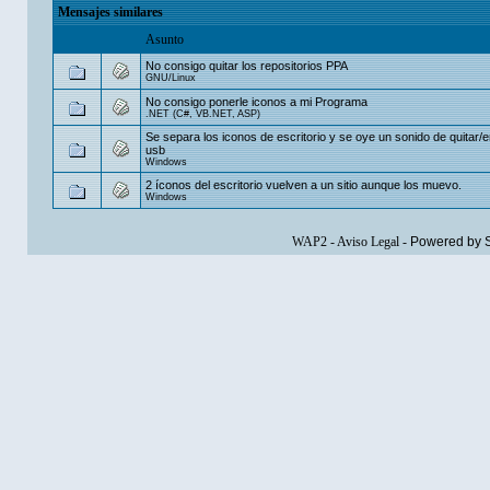
Mensajes similares
Asunto
No consigo quitar los repositorios PPA
GNU/Linux
No consigo ponerle iconos a mi Programa
.NET (C#, VB.NET, ASP)
Se separa los iconos de escritorio y se oye un sonido de quitar/e
usb
Windows
2 íconos del escritorio vuelven a un sitio aunque los muevo.
Windows
WAP2
-
Aviso Legal
-
Powered by 