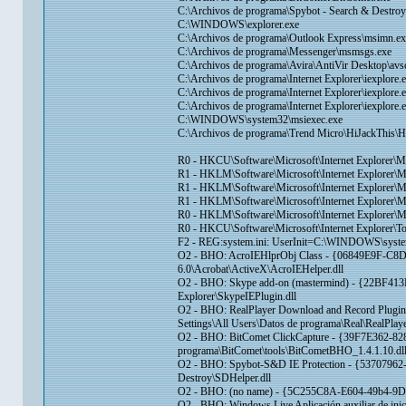
C:\Archivos de programa\Spybot - Search & Destro
C:\WINDOWS\explorer.exe
C:\Archivos de programa\Outlook Express\msimn.ex
C:\Archivos de programa\Messenger\msmsgs.exe
C:\Archivos de programa\Avira\AntiVir Desktop\avs
C:\Archivos de programa\Internet Explorer\iexplore.
C:\Archivos de programa\Internet Explorer\iexplore.
C:\Archivos de programa\Internet Explorer\iexplore.
C:\WINDOWS\system32\msiexec.exe
C:\Archivos de programa\Trend Micro\HiJackThis\H
R0 - HKCU\Software\Microsoft\Internet Explorer\M
R1 - HKLM\Software\Microsoft\Internet Explorer
R1 - HKLM\Software\Microsoft\Internet Explorer\
R1 - HKLM\Software\Microsoft\Internet Explorer\M
R0 - HKLM\Software\Microsoft\Internet Explorer\M
R0 - HKCU\Software\Microsoft\Internet Explorer\T
F2 - REG:system.ini: UserInit=C:\WINDOWS\system
O2 - BHO: AcroIEHlprObj Class - {06849E9F-C8
6.0\Acrobat\ActiveX\AcroIEHelper.dll
O2 - BHO: Skype add-on (mastermind) - {22BF413
Explorer\SkypeIEPlugin.dll
O2 - BHO: RealPlayer Download and Record Plugi
Settings\All Users\Datos de programa\Real\RealPlay
O2 - BHO: BitComet ClickCapture - {39F7E362
programa\BitComet\tools\BitCometBHO_1.4.1.10.dl
O2 - BHO: Spybot-S&D IE Protection - {53707962
Destroy\SDHelper.dll
O2 - BHO: (no name) - {5C255C8A-E604-49b4-9D6
O2 - BHO: Windows Live Aplicación auxiliar de i