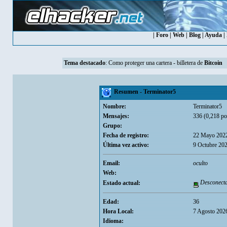
|
Foro
|
Web
|
Blog
|
Ayuda
|
Tema destacado
:
Como proteger una cartera - billetera de
Bitcoin
Resumen - Terminator5
Nombre:
Terminator5
Mensajes:
336 (0,218 po
Grupo:
Fecha de registro:
22 Mayo 2022
Última vez activo:
9 Octubre 20
Email:
oculto
Web:
Desconect
Estado actual:
Edad:
36
Hora Local:
7 Agosto 202
Idioma: