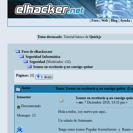
|
Foro
|
Web
|
Blog
|
Ayuda
|
Tema destacado
:
Tutorial básico de
Quickjs
Foro de elhacker.net
Seguridad Informática
Seguridad
(Moderador:
r32
)
Iconos en escritorio q no consigo quitar
Páginas:
[
1
]
Autor
Tema: Iconos en escritorio q no consigo quitar (Le
fotoastur
Iconos en escritorio q no consigo quit
«
en:
7 Diciembre 2010, 14:35 pm »
Desconectado
Hola a todos, soy nuevo por aqui...
Mensajes: 15
Un saludo de Antemano.
Tengo estos iconos Popular ScreenSavers y Runes of 