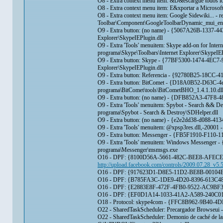
O8 - Extra context menu item: &D&escargue todos l
O8 - Extra context menu item: E&xportar a Mic
O8 - Extra context menu item: Google Sidewiki... - 
Toolbar\Component\GoogleToolbarDynamic_mui_en
O9 - Extra button: (no name) - {5067A26B-1337-4
Explorer\SkypeIEPlugin.dll
O9 - Extra 'Tools' menuitem: Skype add-on for I
programa\Skype\Toolbars\Internet Explorer\SkypeIEP
O9 - Extra button: Skype - {77BF5300-1474-4EC7-
Explorer\SkypeIEPlugin.dll
O9 - Extra button: Referencia - {92780B25-
O9 - Extra button: BitComet - {D18A0B52-D63C-
programa\BitComet\tools\BitCometBHO_1.4.1.10.dll/
O9 - Extra button: (no name) - {DFB852A3-47F8-
O9 - Extra 'Tools' menuitem: Spybot - Search &
programa\Spybot - Search & Destroy\SDHelper.dll
O9 - Extra button: (no name) - {e2e2dd38-d088-4
O9 - Extra 'Tools' menuitem: @xpsp3res.dll,-200
O9 - Extra button: Messenger - {FB5F1910-F110-
O9 - Extra 'Tools' menuitem: Windows Messenger
programa\Messenger\msmsgs.exe
O16 - DPF: {8100D56A-5661-482C-BEE8-AFECE305
http://upload.facebook.com/controls/2009.07.28_v5
O16 - DPF: {917623D1-D8E5-11D2-BE8B-00104B
O16 - DPF: {B785FA3C-1DE9-4D20-8396-613C486
O16 - DPF: {E2883E8F-472F-4FB0-9522-AC9BF
O16 - DPF: {EF0D1A14-1033-41A2-A589-240C01E
O18 - Protocol: skype4com - {FFC8B962-9B4
O22 - SharedTaskScheduler: Precargador Brows
O22 - SharedTaskScheduler: Demonio de caché de 