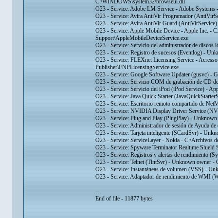
C:\WINDOWS\system32\browseui.dll
O23 - Service: Adobe LM Service - Adobe Systems 
O23 - Service: Avira AntiVir Programador (AntiVirS
O23 - Service: Avira AntiVir Guard (AntiVirService
O23 - Service: Apple Mobile Device - Apple Inc. -
Support\AppleMobileDeviceService.exe
O23 - Service: Servicio del administrador de di
O23 - Service: Registro de sucesos (Eventlog) - 
O23 - Service: FLEXnet Licensing Service - Acress
Publisher\FNPLicensingService.exe
O23 - Service: Google Software Updater (gusvc) -
O23 - Service: Servicio COM de grabación de CD
O23 - Service: Servicio del iPod (iPod Service) - Ap
O23 - Service: Java Quick Starter (JavaQuickStarterS
O23 - Service: Escritorio remoto compartido de 
O23 - Service: NVIDIA Display Driver Service (
O23 - Service: Plug and Play (PlugPlay) - Unkno
O23 - Service: Administrador de sesión de Ayuda
O23 - Service: Tarjeta inteligente (SCardSvr) -
O23 - Service: ServiceLayer - Nokia - C:\Archivos 
O23 - Service: Spyware Terminator Realtime Shield 
O23 - Service: Registros y alertas de rendimien
O23 - Service: Telnet (TlntSvr) - Unknown owner 
O23 - Service: Instantáneas de volumen (VSS) -
O23 - Service: Adaptador de rendimiento de WM
--
End of file - 11877 bytes