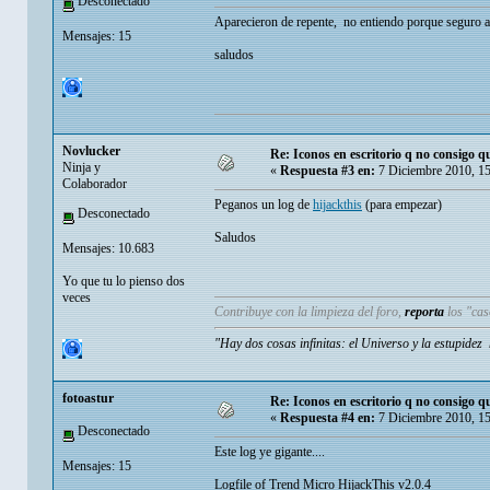
Desconectado
Aparecieron de repente, no entiendo porque seguro a
Mensajes: 15
saludos
Novlucker
Re: Iconos en escritorio q no consigo q
Ninja y
«
Respuesta #3 en:
7 Diciembre 2010, 1
Colaborador
Peganos un log de
hijackthis
(para empezar)
Desconectado
Saludos
Mensajes: 10.683
Yo que tu lo pienso dos
veces
Contribuye con la limpieza del foro,
reporta
los "ca
"Hay dos cosas infinitas: el Universo y la estupide
fotoastur
Re: Iconos en escritorio q no consigo q
«
Respuesta #4 en:
7 Diciembre 2010, 1
Desconectado
Este log ye gigante....
Mensajes: 15
Logfile of Trend Micro HijackThis v2.0.4