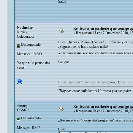
Salud
Novlucker
Re: Iconos en escritorio q no consigo q
Ninja y
«
Respuesta #5 en:
7 Diciembre 2010, 1
Colaborador
Bueno, tienes el Avira, el SuperAntiSpyware y el Spy
Desconectado
¿Seguro que no has instalado nada?
Yo le pasaría una revisión con todas esas tools antes
Mensajes: 10.683
Saludos
Yo que tu lo pienso dos
veces
Contribuye con la limpieza del foro,
reporta
los "ca
"Hay dos cosas infinitas: el Universo y la estupide
simorg
Re: Iconos en escritorio q no consigo q
Ex-Staff
«
Respuesta #6 en:
7 Diciembre 2010, 1
Desconectado
¿Has mirado en "desinstalar programas" si esos dos es
Mensajes: 8.307
Citar