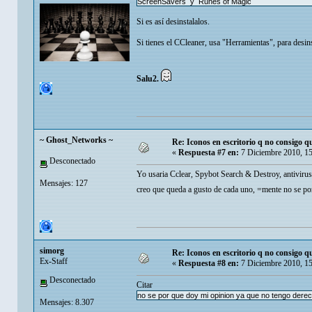
ScreenSavers y Runes of Magic
Si es así desinstalalos.
Si tienes el CCleaner, usa "Herramientas", para desins
Salu2.
~ Ghost_Networks ~
Re: Iconos en escritorio q no consigo q
«
Respuesta #7 en:
7 Diciembre 2010, 1
Desconectado
Yo usaria Cclear, Spybot Search & Destroy, antivirus 
Mensajes: 127
creo que queda a gusto de cada uno, =mente no se p
simorg
Re: Iconos en escritorio q no consigo q
Ex-Staff
«
Respuesta #8 en:
7 Diciembre 2010, 1
Desconectado
Citar
no se por que doy mi opinion ya que no tengo dere
Mensajes: 8.307