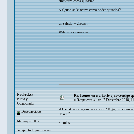
encuentro como quitarlos.
A alguno se le acurre como poder quitarlos?
un saludo y gracias.
Web muy interesante.
Novlucker
Re: Iconos en escritorio q no consigo q
Ninja y
«
Respuesta #1 en:
7 Diciembre 2010, 1
Colaborador
¿Desinstalando alguna aplicación? Digo, esos iconos h
Desconectado
de win?
Mensajes: 10.683
Saludos
Yo que tu lo pienso dos