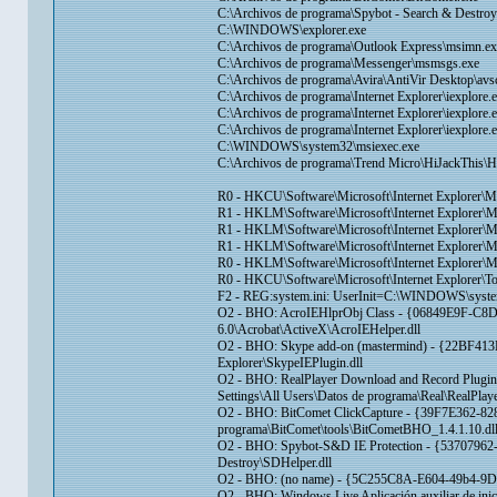
C:\Archivos de programa\Spybot - Search & Destro
C:\WINDOWS\explorer.exe
C:\Archivos de programa\Outlook Express\msimn.ex
C:\Archivos de programa\Messenger\msmsgs.exe
C:\Archivos de programa\Avira\AntiVir Desktop\avs
C:\Archivos de programa\Internet Explorer\iexplore.
C:\Archivos de programa\Internet Explorer\iexplore.
C:\Archivos de programa\Internet Explorer\iexplore.
C:\WINDOWS\system32\msiexec.exe
C:\Archivos de programa\Trend Micro\HiJackThis\H
R0 - HKCU\Software\Microsoft\Internet Explorer\M
R1 - HKLM\Software\Microsoft\Internet Explorer
R1 - HKLM\Software\Microsoft\Internet Explorer\
R1 - HKLM\Software\Microsoft\Internet Explorer\M
R0 - HKLM\Software\Microsoft\Internet Explorer\M
R0 - HKCU\Software\Microsoft\Internet Explorer\T
F2 - REG:system.ini: UserInit=C:\WINDOWS\system
O2 - BHO: AcroIEHlprObj Class - {06849E9F-C8
6.0\Acrobat\ActiveX\AcroIEHelper.dll
O2 - BHO: Skype add-on (mastermind) - {22BF413
Explorer\SkypeIEPlugin.dll
O2 - BHO: RealPlayer Download and Record Plugi
Settings\All Users\Datos de programa\Real\RealPlay
O2 - BHO: BitComet ClickCapture - {39F7E362
programa\BitComet\tools\BitCometBHO_1.4.1.10.dl
O2 - BHO: Spybot-S&D IE Protection - {53707962
Destroy\SDHelper.dll
O2 - BHO: (no name) - {5C255C8A-E604-49b4-9D6
O2 - BHO: Windows Live Aplicación auxiliar de i