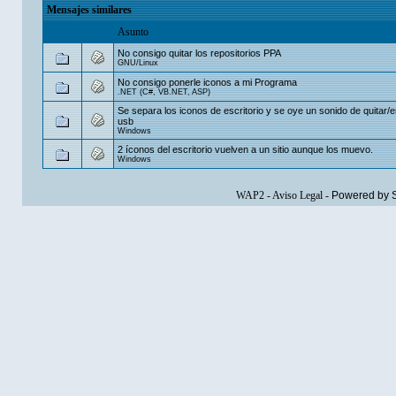
Mensajes similares
Asunto
No consigo quitar los repositorios PPA
GNU/Linux
No consigo ponerle iconos a mi Programa
.NET (C#, VB.NET, ASP)
Se separa los iconos de escritorio y se oye un sonido de quitar/e
usb
Windows
2 íconos del escritorio vuelven a un sitio aunque los muevo.
Windows
WAP2
-
Aviso Legal
-
Powered by 