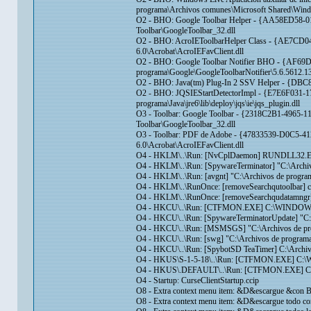
programa\Archivos comunes\Microsoft Shared\Win
O2 - BHO: Google Toolbar Helper - {AA58ED58-0
Toolbar\GoogleToolbar_32.dll
O2 - BHO: AcroIEToolbarHelper Class - {AE7CD04
6.0\Acrobat\AcroIEFavClient.dll
O2 - BHO: Google Toolbar Notifier BHO - {AF6
programa\Google\GoogleToolbarNotifier\5.6.5612.1
O2 - BHO: Java(tm) Plug-In 2 SSV Helper - {DBC8
O2 - BHO: JQSIEStartDetectorImpl - {E7E6F031
programa\Java\jre6\lib\deploy\jqs\ie\jqs_plugin.dll
O3 - Toolbar: Google Toolbar - {2318C2B1-4965-
Toolbar\GoogleToolbar_32.dll
O3 - Toolbar: PDF de Adobe - {47833539-D0C5-4
6.0\Acrobat\AcroIEFavClient.dll
O4 - HKLM\..\Run: [NvCplDaemon] RUNDLL32.E
O4 - HKLM\..\Run: [SpywareTerminator] "C:\Archiv
O4 - HKLM\..\Run: [avgnt] "C:\Archivos de program
O4 - HKLM\..\RunOnce: [removeSearchqutoolbar] c
O4 - HKLM\..\RunOnce: [removeSearchqudatamngr] 
O4 - HKCU\..\Run: [CTFMON.EXE] C:\WINDOWS\
O4 - HKCU\..\Run: [SpywareTerminatorUpdate] "C:
O4 - HKCU\..\Run: [MSMSGS] "C:\Archivos de pr
O4 - HKCU\..\Run: [swg] "C:\Archivos de programa
O4 - HKCU\..\Run: [SpybotSD TeaTimer] C:\Archivo
O4 - HKUS\S-1-5-18\..\Run: [CTFMON.EXE] C
O4 - HKUS\.DEFAULT\..\Run: [CTFMON.EXE] C:
O4 - Startup: CurseClientStartup.ccip
O8 - Extra context menu item: &D&escargue &con B
O8 - Extra context menu item: &D&escargue todo co