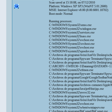
Scan saved at 15:18:08, on 07/12/2010
Platform: Windows XP SP3 (WinNT 5.01.2600)
MSIE: Internet Explorer v8.00 (8.00.6001.18702)
Boot mode: Normal
Running processes:
C:\WINDOWS\System32\smss.exe
C:\WINDOWS\system32\winlogon.exe
C:\WINDOWS\system32\services.exe
C:\WINDOWS\system32\lsass.exe
C:\WINDOWS\system32\svchost.exe
C:\WINDOWS\System32\svchost.exe
C:\WINDOWS\system32\svchost.exe
C:\WINDOWS\system32\spoolsv.exe
C:\Archivos de programa\Avira\AntiVir Desktop\sch
C:\Archivos de programa\Spyware Terminator\Spywa
C:\Archivos de programa\Avira\AntiVir Desktop\avg
C:\ARCHIV~1\WI9130~1\Datamngr\DATAMN~1
C:\WINDOWS\system32\ctfmon.exe
C:\Archivos de programa\Spyware Terminator\Spyw
C:\Archivos de programa\Google\GoogleToolbarNotif
C:\Archivos de programa\Avira\AntiVir Desktop\avg
C:\Archivos de programa\Archivos comunes\Apple\
C:\Archivos de programa\Java\jre6\bin\jqs.exe
C:\WINDOWS\system32\nvsvc32.exe
C:\Archivos de programa\Spyware Terminator\sp_rss
C:\Archivos de programa\Avira\AntiVir Desktop\av
C:\WINDOWS\system32\svchost.exe
C:\WINDOWS\system32\wbem\wmiapsrv.exe
C:\Archivos de programa\BitComet\BitComet.exe