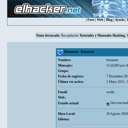
|
Foro
|
Web
|
Blog
|
Ayuda
|
Tema destacado
:
Recopilación
Tutoriales y Manuales Hacking
, 
Resumen - fotoastur
Nombre:
fotoastur
Mensajes:
15 (0,003 por dí
Grupo:
Fecha de registro:
7 Diciembre 20
Última vez activo:
1 Mayo 2011, 
Email:
oculto
Web:
Desconectad
Estado actual:
Hora Local:
10 Agosto 2026
Idioma: