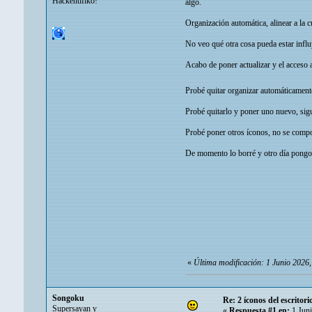
Hackentifiko!
algo.
Organización automática, alinear a la 
No veo qué otra cosa pueda estar infl
Acabo de poner actualizar y el acceso 
Probé quitar organizar automáticament
Probé quitarlo y poner uno nuevo, sig
Probé poner otros íconos, no se compo
De momento lo borré y otro día pongo 
«
Última modificación: 1 Junio 2026
Songoku
Re: 2 íconos del escritor
Supersayan y
«
Respuesta #1 en:
1 Juni