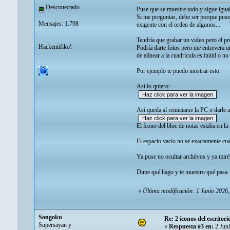
Desconectado
Puse que se muestre todo y sigue igual
Si me preguntas, debe ser porque puse
Mensajes: 1.798
exigente con el orden de algunos...
Tendría que grabar un video pero el p
Hackentifiko!
Podría darte fotos pero me entrevera u
de alinear a la cuadrícula es inútil o 
Por ejemplo te puedo mostrar esto:
Así lo quiero:
Así queda al reiniciarse la PC o darle a
El ícono del bloc de notas estaba en l
El espacio vacío no sé exactamente cu
Ya puse no ocultar archiivos y ya miré l
Dime qué hago y te muestro qué pasa.
«
Última modificación: 1 Junio 2026
Songoku
Re: 2 íconos del escritor
Supersayan y
«
Respuesta #3 en:
2 Juni