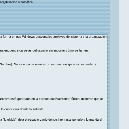
 organización automática.
orma en que Windows gestiona los archivos del sistema y la organización
ma encuentre carpetas del usuario sin importar cómo se llamen.
\TuNombre). No es un virus ni un error; es una configuración estándar y
archivo está guardado en la carpeta del Escritorio Público, mientras que el
la cuadrícula donde lo soltaste.
a "lo olvida", deja el espacio vacío donde intentaste ponerlo y lo manda al