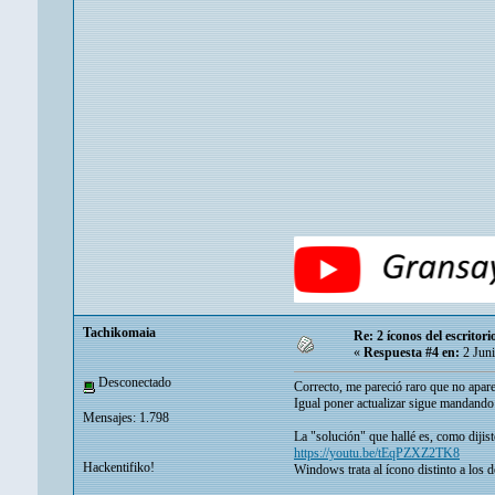
Tachikomaia
Re: 2 íconos del escritor
«
Respuesta #4 en:
2 Juni
Desconectado
Correcto, me pareció raro que no apare
Igual poner actualizar sigue mandando 
Mensajes: 1.798
La "solución" que hallé es, como dijist
https://youtu.be/tEqPZXZ2TK8
Hackentifiko!
Windows trata al ícono distinto a los 