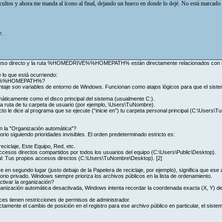
cultos y ahora me manda al ícono al final, dejando un hueco en donde lo dejé. No está marcado
e.
ceso directo y la ruta %HOMEDRIVE%%HOMEPATH% están directamente relacionados con la f
e lo que está ocurriendo:
IVE%%HOMEPATH%?
taje son variables de entorno de Windows. Funcionan como atajos lógicos para que el siste
camente como el disco principal del sistema (usualmente C:).
uta de tu carpeta de usuario (por ejemplo, \Users\TuNombre).
recto le dice al programa que se ejecute (“inicie en”) tu carpeta personal principal (C:\Users
n la "Organización automática"?
rio siguiendo prioridades invisibles. El orden predeterminado estricto es:
eciclaje, Este Equipo, Red, etc.
Accesos directos compartidos por todos los usuarios del equipo (C:\Users\Public\Desktop).
al: Tus propios accesos directos (C:\Users\TuNombre\Desktop). [2]
e en segundo lugar (justo debajo de la Papelera de reciclaje, por ejemplo), significa que ese 
torio privado. Windows siempre prioriza los archivos públicos en la lista de ordenamiento.
ctivar la organización?
anización automática desactivada, Windows intenta recordar la coordenada exacta (X, Y) de 
ces tienen restricciones de permisos de administrador.
tamente el cambio de posición en el registro para ese archivo público en particular, el sistem