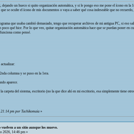
, dejando un hueco si quito organización automática, y si le pongo eso me pone el ícono en la 1e
 que se oculte el ícono de mis documentos o vaya a saber qué cosa indeseable que no recuerdo, 
rograma que usaba cambió demasiado, tengo que recuperar archivos de mi antigua PC, si eso sale
n poco qué hice. Por lo que veo, quitar organización automática hace que se puedan poner en c
no funciona como pensé.
 actualizar:
a 2nda columna y se puso en la 1era.
ando aparece.
a carpeta del sistema, escritorio (no la que dice ahí en mi escritorio, esa simplemente tiene otro
, 21:14 pm por Tachikomaia
»
io vuelven a un sitio aunque los muevo.
o 2026, 14:46 pm »