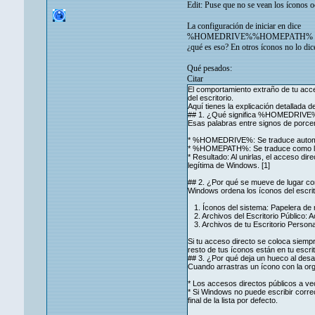
Edit: Puse que no se vean los íconos o
La configuración de iniciar en dice
%HOMEDRIVE%%HOMEPATH%
¿qué es eso? En otros íconos no lo dic
Qué pesados:
Citar
El comportamiento extraño de tu ac
del escritorio.
Aquí tienes la explicación detallada d
## 1. ¿Qué significa %HOMEDR
Esas palabras entre signos de porcen
* %HOMEDRIVE%: Se traduce automáti
* %HOMEPATH%: Se traduce como la r
* Resultado: Al unirlas, el acceso di
legítima de Windows. [1]
## 2. ¿Por qué se mueve de lugar co
Windows ordena los íconos del escrito
1. Íconos del sistema: Papelera de r
2. Archivos del Escritorio Público: 
3. Archivos de tu Escritorio Person
Si tu acceso directo se coloca siempr
resto de tus íconos están en tu escri
## 3. ¿Por qué deja un hueco al desa
Cuando arrastras un ícono con la org
* Los accesos directos públicos a ve
* Si Windows no puede escribir correc
final de la lista por defecto.