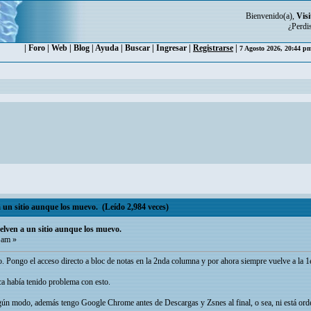
Bienvenido(a),
Visi
¿Perdi
|
Foro
|
Web
|
Blog
|
Ayuda
|
Buscar
|
Ingresar
|
Registrarse
|
7 Agosto 2026, 20:44 
a un sitio aunque los muevo. (Leído 2,984 veces)
uelven a un sitio aunque los muevo.
 am »
. Pongo el acceso directo a bloc de notas en la 2nda columna y por ahora siempre vuelve a la 1e
ca había tenido problema con esto.
ún modo, además tengo Google Chrome antes de Descargas y Zsnes al final, o sea, ni está orden