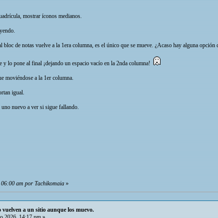
cuadrícula, mostrar íconos medianos.
uyendo.
al bloc de notas vuelve a la 1era columna, es el único que se mueve. ¿Acaso hay alguna opción de
e y lo pone al final ¡dejando un espacio vacío en la 2nda columna!
ue moviéndose a la 1er columna.
rtan igual.
uno nuevo a ver si sigue fallando.
, 06:00 am por Tachikomaia
»
io vuelven a un sitio aunque los muevo.
o 2026, 14:17 pm »