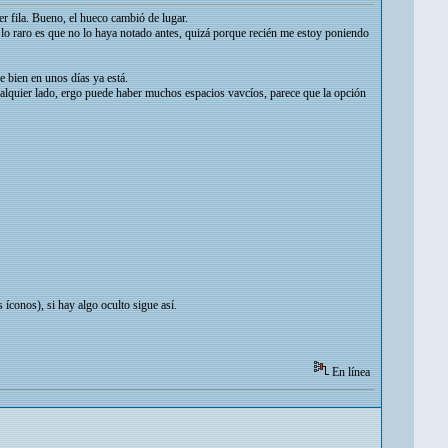
r fila. Bueno, el hueco cambió de lugar.
lo raro es que no lo haya notado antes, quizá porque recién me estoy poniendo
 bien en unos días ya está.
ualquier lado, ergo puede haber muchos espacios vavcíos, parece que la opción
s íconos), si hay algo oculto sigue así.
En línea