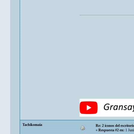
Tachikomaia
Re: 2 íconos del escritor
«
Respuesta #2 en:
1 Juni