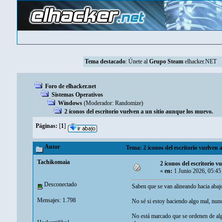
Tema destacado
:
Únete al
Grupo Steam
elhacker.NET
Foro de elhacker.net
Sistemas Operativos
Windows
(Moderador:
Randomize
)
2 íconos del escritorio vuelven a un sitio aunque los muevo.
Páginas:
[
1
]
Autor
Tema: 2 íconos del escritorio vuelven 
Tachikomaia
2 íconos del escritorio v
«
en:
1 Junio 2026, 05:45
Desconectado
Saben que se van alineando hacia abajo
Mensajes: 1.798
No sé si estoy haciendo algo mal, nun
No está marcado que se ordenen de alg