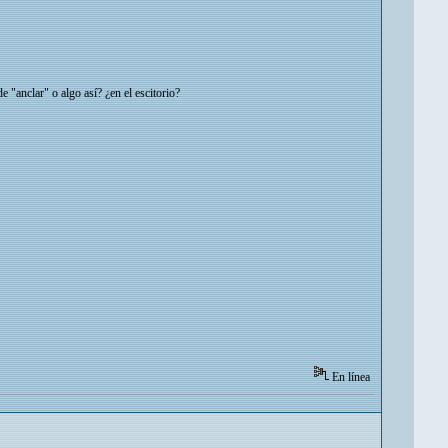
 "anclar" o algo así? ¿en el escitorio?
En línea